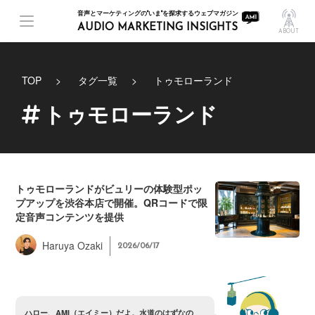
音声とマーケティングの"いま"を探求するウェブマガジン
AUDIO MARKETING INSIGHTS
ABOUT
TOP
タグ一覧
トゥモローランド
トゥモローランド
トゥモローランドがビュリーの体験型ポッ
プアップを渋谷本店で開催。QRコードで限
定音声コンテンツを提供
Haruya Ozaki
2026/06/17
ハ
ロ
ー
、
A
M
I
（
エ
イ
ミ
ー
）
だ
よ
。
水
道
の
は
ず
な
の