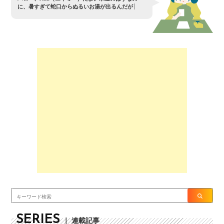
に
、
暑
す
ぎ
て
蛇
口
か
ら
ぬ
る
い
お
湯
が
出
る
ん
だ
が
？
SERIES
｜ 連載記事