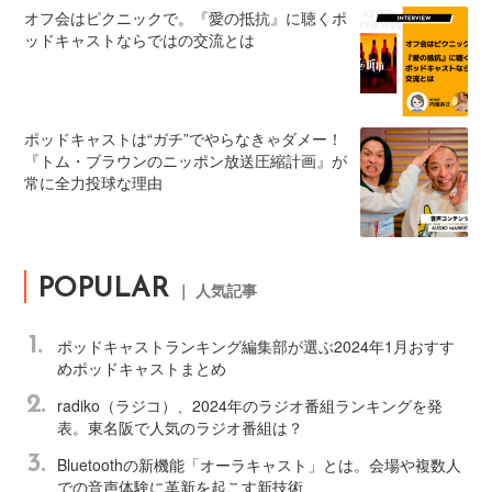
オフ会はピクニックで。『愛の抵抗』に聴くポ
ッドキャストならではの交流とは
ポッドキャストは“ガチ”でやらなきゃダメー！
『トム・ブラウンのニッポン放送圧縮計画』が
常に全力投球な理由
POPULAR
｜ 人気記事
1.
ポッドキャストランキング編集部が選ぶ2024年1月おすす
めポッドキャストまとめ
2.
radiko（ラジコ）、2024年のラジオ番組ランキングを発
表。東名阪で人気のラジオ番組は？
3.
Bluetoothの新機能「オーラキャスト」とは。会場や複数人
での音声体験に革新を起こす新技術