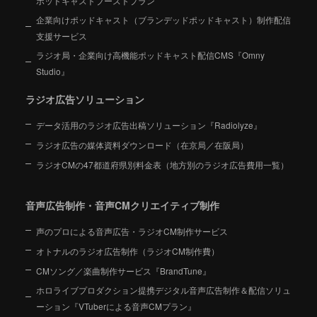
ポッドキャストブーストプラン
企業向けポッドキャスト（ブランデッドポッドキャスト）制作配信
支援サービス
ラジオ局・企業向け高機能ポッドキャスト配信CMS『Omny
Studio』
ラジオ広告ソリューション
データ活用のラジオ広告出稿ソリューション『Radiolyze』
ラジオ広告の媒体資料ダウンロード（在京局／在阪局）
ラジオCMの47都道府県別料金表（地方別のラジオ広告費用一覧）
音声広告制作・音声CMクリエイティブ制作
声のプロによる音声広告・ラジオCM制作サービス
オトナルのラジオ広告制作（ラジオCM制作費）
CMソング／楽曲制作サービス『BrandTune』
ホロライブプロダクション提携デジタル音声広告制作＆配信ソリュ
ーション
『VTuberによる音声CMプラン』