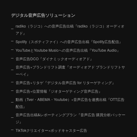
デジタル音声広告ソリューション
radiko（ラジコ）への音声広告出稿『radiko（ラジコ）オーディオ
アド』
Spotify（スポティファイ）への音声広告出稿『Spotify広告配信』
YouTubeとYoutube Musicへの音声広告出稿『YouTube Audio』
音声広告DCO『ダイナミックオーディオアド』
音声広告×ブランドリフト調査『オーディオアド ブランドリフトサ
ーベイ』
音声広告×リタゲ『デジタル音声広告 for リターゲティング』
音声広告×位置情報『ジオターゲティング音声広告』
動画（Tver・ABEMA・Youtube）×音声広告を連携出稿『OTT広告
配信』
音声広告出稿&レポーティングプラン『音声広告 購買分析パッケー
ジ』
TikTokクリエイター×ポッドキャスター広告