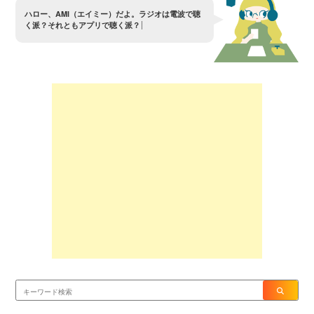
ハ
ロ
ー
、
A
M
I
（
エ
イ
ミ
ー
）
だ
よ
。
ラ
ジ
オ
は
電
波
で
聴
く
派
？
そ
れ
と
も
ア
プ
リ
で
聴
く
派
？