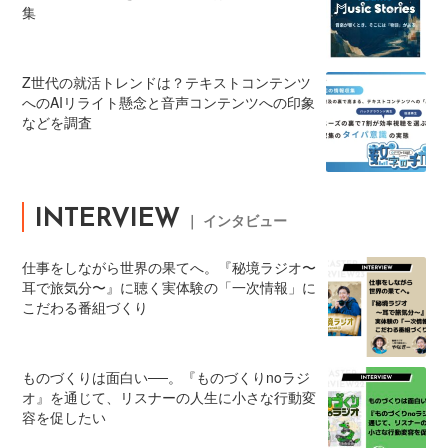
集
Z世代の就活トレンドは？テキストコンテンツ
へのAIリライト懸念と音声コンテンツへの印象
などを調査
INTERVIEW
｜ インタビュー
仕事をしながら世界の果てへ。『秘境ラジオ〜
耳で旅気分〜』に聴く実体験の「一次情報」に
こだわる番組づくり
ものづくりは面白い──。『ものづくりnoラジ
オ』を通じて、リスナーの人生に小さな行動変
容を促したい