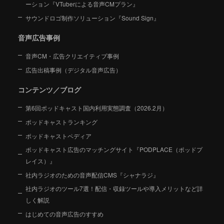
ーション
『VTuberによる音声CMプラン』
サウンドロゴ制作ソリューション『Sound Sign』
音声広告事例
音声CM・広告クリエイティブ事例
広告出稿事例（デジタル音声広告）
コンテンツ／ブログ
第6回ポッドキャスト国内利用実態調査（2026.2月）
ポッドキャストランキング
ポッドキャストペディア
ポッドキャスト広告のマッチングサイト『PODPLACE（ポッドプ
レイス）』
社内ラジオのための音声配信CMS『シャナラジ』
社内ラジオのツール7選！配信・収録ツールや導入メリットなど詳
しく解説
はじめての音声広告のすすめ