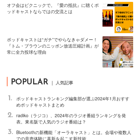
オフ会はピクニックで。『愛の抵抗』に聴くポ
ッドキャストならではの交流とは
ポッドキャストは“ガチ”でやらなきゃダメー！
『トム・ブラウンのニッポン放送圧縮計画』が
常に全力投球な理由
POPULAR
｜ 人気記事
1.
ポッドキャストランキング編集部が選ぶ2024年1月おすす
めポッドキャストまとめ
2.
radiko（ラジコ）、2024年のラジオ番組ランキングを発
表。東名阪で人気のラジオ番組は？
3.
Bluetoothの新機能「オーラキャスト」とは。会場や複数人
での音声体験に革新を起こす新技術