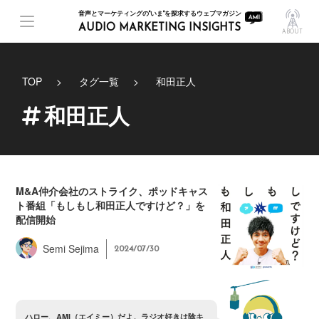
音声とマーケティングの"いま"を探求するウェブマガジン
AUDIO MARKETING INSIGHTS
ABOUT
TOP
タグ一覧
和田正人
和田正人
M&A仲介会社のストライク、ポッドキャス
ト番組「もしもし和田正人ですけど？」を
配信開始
Semi Sejima
2024/07/30
ハ
ロ
ー
、
A
M
I
（
エ
イ
ミ
ー
）
だ
よ
。
ラ
ジ
オ
好
き
は
陰
キ