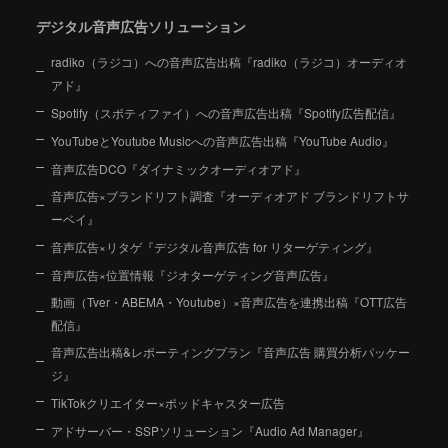
デジタル音声広告ソリューション
radiko（ラジコ）への音声広告出稿『radiko（ラジコ）オーディオ
アド』
Spotify（スポティファイ）への音声広告出稿『Spotify広告配信』
YouTubeとYoutube Musicへの音声広告出稿『YouTube Audio』
音声広告DCO『ダイナミックオーディオアド』
音声広告×ブランドリフト調査『オーディオアド ブランドリフトサ
ーベイ』
音声広告×リタゲ『デジタル音声広告 for リターゲティング』
音声広告×位置情報『ジオターゲティング音声広告』
動画（Tver・ABEMA・Youtube）×音声広告を連携出稿『OTT広告
配信』
音声広告出稿&レポーティングプラン『音声広告 購買分析パッケー
ジ』
TikTokクリエイター×ポッドキャスター広告
アドサーバー・SSPソリューション『Audio Ad Manager』