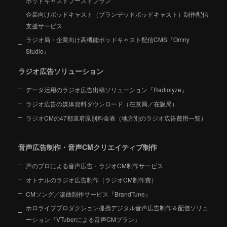
ポッドキャストブーストプラン
企業向けポッドキャスト（ブランデッドポッドキャスト）制作配信
支援サービス
ラジオ局・企業向け高機能ポッドキャスト配信CMS『Omny
Studio』
ラジオ広告ソリューション
データ活用のラジオ広告出稿ソリューション『Radiolyze』
ラジオ広告の媒体資料ダウンロード（在京局／在阪局）
ラジオCMの47都道府県別料金表（地方別のラジオ広告費用一覧）
音声広告制作・音声CMクリエイティブ制作
声のプロによる音声広告・ラジオCM制作サービス
オトナルのラジオ広告制作（ラジオCM制作費）
CMソング／楽曲制作サービス『BrandTune』
ホロライブプロダクション提携デジタル音声広告制作＆配信ソリュ
ーション
『VTuberによる音声CMプラン』