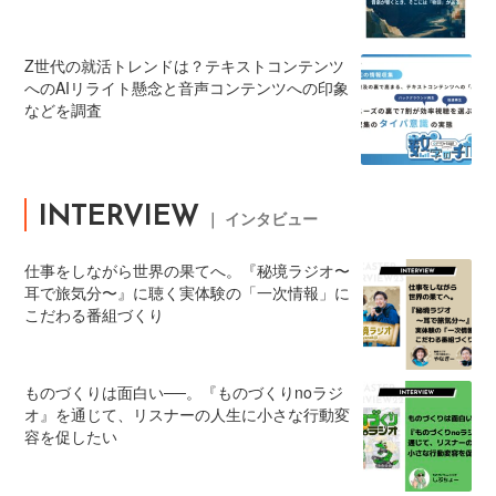
Z世代の就活トレンドは？テキストコンテンツ
へのAIリライト懸念と音声コンテンツへの印象
などを調査
INTERVIEW
｜ インタビュー
仕事をしながら世界の果てへ。『秘境ラジオ〜
耳で旅気分〜』に聴く実体験の「一次情報」に
こだわる番組づくり
ものづくりは面白い──。『ものづくりnoラジ
オ』を通じて、リスナーの人生に小さな行動変
容を促したい