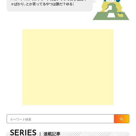
ャ
ば
か
り
.
.
と
か
言
っ
て
る
や
つ
は
誰
だ
？
ゆ
る
さ
ん
ぞ
〜
？
SERIES
｜ 連載記事