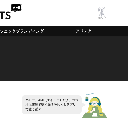
TS
ABOUT
ソニックブランディング
アドテク
ハ
ロ
ー
、
A
M
I
（
エ
イ
ミ
ー
）
だ
よ
。
ラ
ジ
オ
は
電
波
で
聴
く
派
？
そ
れ
と
も
ア
プ
リ
で
聴
く
派
？