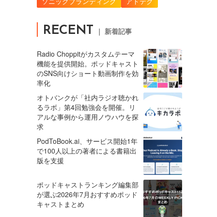
ソニックブランディング
アドテク
RECENT
｜ 新着記事
Radio Choppitがカスタムテーマ
機能を提供開始。ポッドキャスト
のSNS向けショート動画制作を効
率化
オトバンクが「社内ラジオ聴かれ
るラボ」第4回勉強会を開催。リ
アルな事例から運用ノウハウを探
求
PodToBook.ai、サービス開始1年
で100人以上の著者による書籍出
版を支援
ポッドキャストランキング編集部
が選ぶ2026年7月おすすめポッド
キャストまとめ