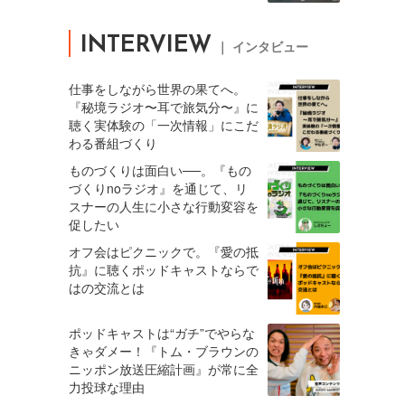
INTERVIEW
｜ インタビュー
仕事をしながら世界の果てへ。
『秘境ラジオ〜耳で旅気分〜』に
聴く実体験の「一次情報」にこだ
わる番組づくり
ものづくりは面白い──。『もの
づくりnoラジオ』を通じて、リ
スナーの人生に小さな行動変容を
促したい
オフ会はピクニックで。『愛の抵
抗』に聴くポッドキャストならで
はの交流とは
ポッドキャストは“ガチ”でやらな
きゃダメー！『トム・ブラウンの
ニッポン放送圧縮計画』が常に全
力投球な理由