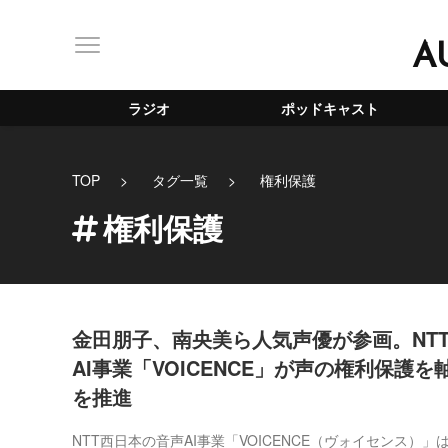
A
ラジオ
ポッドキャスト
TOP
タグ一覧
権利保護
権利保護
金田朋子、南央美ら人気声優が参画。NT
AI事業「VOICENCE」が声の権利保護
を推進
NTT西日本の音声AI事業「VOICENCE（ヴォイセンス）」