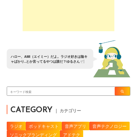
ハ
ロ
ー
、
A
M
I
（
エ
イ
ミ
ー
）
だ
よ
。
ラ
ジ
オ
好
き
は
陰
キ
ャ
ば
か
り
.
.
と
か
言
っ
て
る
や
つ
は
誰
だ
？
ゆ
る
さ
ん
ぞ
〜
？
CATEGORY
｜ カテゴリー
ラジオ
ポッドキャスト
音声アプリ
音声テクノロジー
ソニックブランディング
アドテク