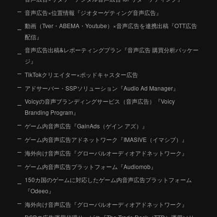
音声広告×位置情報『ジオターゲティング音声広告』
動画（Tver・ABEMA・Youtube）×音声広告を連携出稿『OTT広告
配信』
音声広告出稿&レポーティングプラン『音声広告 購買分析パッケー
ジ』
TikTokクリエイター×ポッドキャスター広告
アドサーバー・SSPソリューション『Audio Ad Manager』
Voicyの音声ブランディングサービス（音声広告）『Voicy
Branding Program』
ゲーム内音声広告『GainAds（ゲイン アズ）』
ゲーム内音声広告アドネットワーク『IMASIVE（イマシブ）』
海外向け音声広告『グローバルオーディオアドネットワーク』
ゲーム内音声広告プラットフォーム『Audiomob』
150カ国のゲームに対応したゲーム内音声広告プラットフォーム
『Odeeo』
海外向け音声広告『グローバルオーディオアドネットワーク』