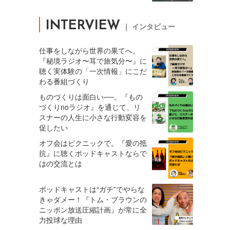
INTERVIEW
｜ インタビュー
仕事をしながら世界の果てへ。
『秘境ラジオ〜耳で旅気分〜』に
聴く実体験の「一次情報」にこだ
わる番組づくり
ものづくりは面白い──。『もの
づくりnoラジオ』を通じて、リ
スナーの人生に小さな行動変容を
促したい
オフ会はピクニックで。『愛の抵
抗』に聴くポッドキャストならで
はの交流とは
ポッドキャストは“ガチ”でやらな
きゃダメー！『トム・ブラウンの
ニッポン放送圧縮計画』が常に全
力投球な理由