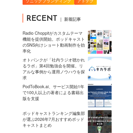
ソニックブランディング
アドテク
RECENT
｜ 新着記事
Radio Choppitがカスタムテーマ
機能を提供開始。ポッドキャスト
のSNS向けショート動画制作を効
率化
オトバンクが「社内ラジオ聴かれ
るラボ」第4回勉強会を開催。リ
アルな事例から運用ノウハウを探
求
PodToBook.ai、サービス開始1年
で100人以上の著者による書籍出
版を支援
ポッドキャストランキング編集部
が選ぶ2026年7月おすすめポッド
キャストまとめ