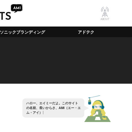
TS
ABOUT
ソニックブランディング
アドテク
ハ
ロ
ー
、
エ
イ
ミ
ー
だ
よ
。
こ
の
サ
イ
ト
の
名
前
、
長
い
か
ら
さ
、
A
M
I
（
エ
ー
・
エ
ム
・
ア
イ
）
っ
て
覚
え
て
よ
。