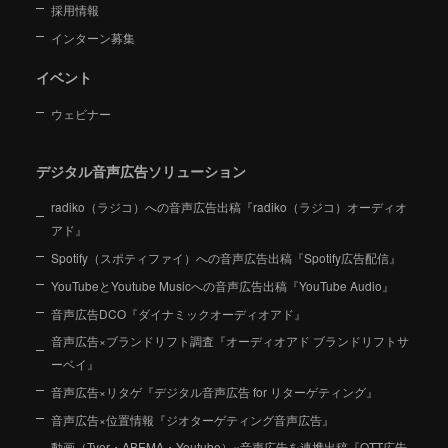
採用情報
インターン募集
イベント
ウェビナー
デジタル音声広告ソリューション
radiko（ラジコ）への音声広告出稿『radiko（ラジコ）オーディオ
アド』
Spotify（スポティファイ）への音声広告出稿『Spotify広告配信』
YouTubeとYoutube Musicへの音声広告出稿『YouTube Audio』
音声広告DCO『ダイナミックオーディオアド』
音声広告×ブランドリフト調査『オーディオアド ブランドリフトサ
ーベイ』
音声広告×リタゲ『デジタル音声広告 for リターゲティング』
音声広告×位置情報『ジオターゲティング音声広告』
動画（Tver・ABEMA・Youtube）×音声広告を連携出稿『OTT広告