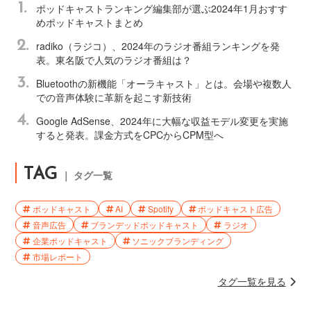
1.
ポッドキャストランキング編集部が選ぶ2024年1月おすす
めポッドキャストまとめ
2.
radiko（ラジコ）、2024年のラジオ番組ランキングを発
表。東名阪で人気のラジオ番組は？
3.
Bluetoothの新機能「オーラキャスト」とは。会場や複数人
での音声体験に革新を起こす新技術
4.
Google AdSense、2024年に大幅な収益モデル変更を実施
すると発表。課金方式をCPCからCPM型へ
TAG
｜ タグ一覧
ポッドキャスト
AI
Spotify
ポッドキャスト広告
音声広告
ブランデッドポッドキャスト
ラジオ
企業ポッドキャスト
ソニックブランディング
市場レポート
タグ一覧を見る