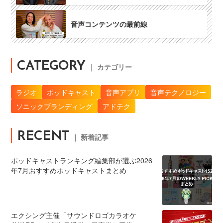
音声コンテンツの最前線
CATEGORY
｜ カテゴリー
ラジオ
ポッドキャスト
音声アプリ
音声テクノロジー
ソニックブランディング
アドテク
RECENT
｜ 新着記事
ポッドキャストランキング編集部が選ぶ2026
年7月おすすめポッドキャストまとめ
エクシング主催「サウンドロゴカラオケ