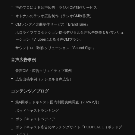
声のプロによる音声広告・ラジオCM制作サービス
オトナルのラジオ広告制作（ラジオCM制作費）
CMソング／楽曲制作サービス『BrandTune』
ホロライブプロダクション提携デジタル音声広告制作＆配信ソリュ
ーション
『VTuberによる音声CMプラン』
サウンドロゴ制作ソリューション『Sound Sign』
音声広告事例
音声CM・広告クリエイティブ事例
広告出稿事例（デジタル音声広告）
コンテンツ／ブログ
第6回ポッドキャスト国内利用実態調査（2026.2月）
ポッドキャストランキング
ポッドキャストペディア
ポッドキャスト広告のマッチングサイト『PODPLACE（ポッドプ
レイス）』