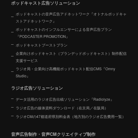
ポッドキャスト広告ソリューション
ポッドキャストの音声広告アドネットワーク『オトナルポッドキャ
ストアドネットワーク』
ポッドキャストのインフルエンサーによる音声広告プラン
『PODCASTER PROMOTION』
ポッドキャストブーストプラン
企業向けポッドキャスト（ブランデッドポッドキャスト）制作配信
支援サービス
ラジオ局・企業向け高機能ポッドキャスト配信CMS『Omny
Studio』
ラジオ広告ソリューション
データ活用のラジオ広告出稿ソリューション『Radiolyze』
ラジオ広告の媒体資料ダウンロード（在京局／在阪局）
ラジオCMの47都道府県別料金表（地方別のラジオ広告費用一覧）
音声広告制作・音声CMクリエイティブ制作