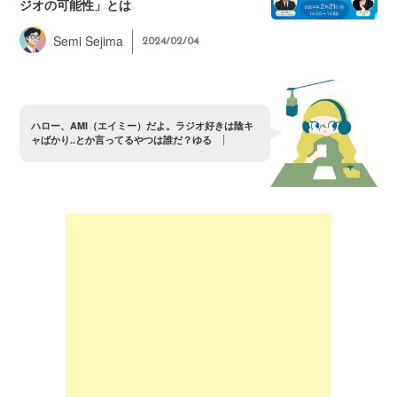
ジオの可能性」とは
Semi Sejima
2024/02/04
ハ
ロ
ー
、
A
M
I
（
エ
イ
ミ
ー
）
だ
よ
。
ラ
ジ
オ
好
き
は
陰
キ
ャ
ば
か
り
.
.
と
か
言
っ
て
る
や
つ
は
誰
だ
？
ゆ
る
さ
ん
ぞ
〜
？