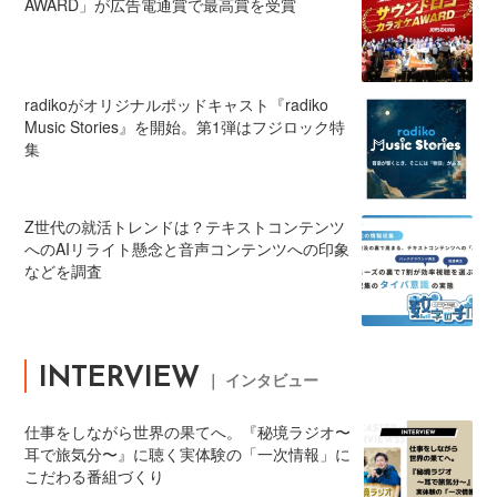
AWARD」が広告電通賞で最高賞を受賞
radikoがオリジナルポッドキャスト『radiko
Music Stories』を開始。第1弾はフジロック特
集
Z世代の就活トレンドは？テキストコンテンツ
へのAIリライト懸念と音声コンテンツへの印象
などを調査
INTERVIEW
｜ インタビュー
仕事をしながら世界の果てへ。『秘境ラジオ〜
耳で旅気分〜』に聴く実体験の「一次情報」に
こだわる番組づくり