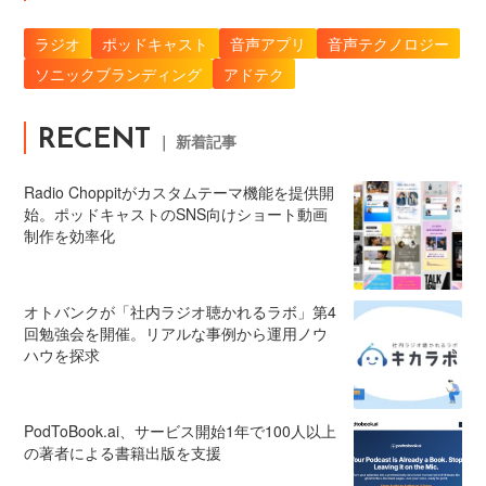
ラジオ
ポッドキャスト
音声アプリ
音声テクノロジー
ソニックブランディング
アドテク
RECENT
｜ 新着記事
Radio Choppitがカスタムテーマ機能を提供開
始。ポッドキャストのSNS向けショート動画
制作を効率化
オトバンクが「社内ラジオ聴かれるラボ」第4
回勉強会を開催。リアルな事例から運用ノウ
ハウを探求
PodToBook.ai、サービス開始1年で100人以上
の著者による書籍出版を支援