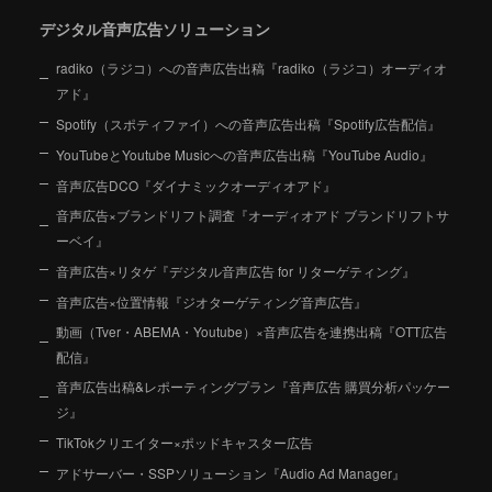
デジタル音声広告ソリューション
radiko（ラジコ）への音声広告出稿『radiko（ラジコ）オーディオ
アド』
Spotify（スポティファイ）への音声広告出稿『Spotify広告配信』
YouTubeとYoutube Musicへの音声広告出稿『YouTube Audio』
音声広告DCO『ダイナミックオーディオアド』
音声広告×ブランドリフト調査『オーディオアド ブランドリフトサ
ーベイ』
音声広告×リタゲ『デジタル音声広告 for リターゲティング』
音声広告×位置情報『ジオターゲティング音声広告』
動画（Tver・ABEMA・Youtube）×音声広告を連携出稿『OTT広告
配信』
音声広告出稿&レポーティングプラン『音声広告 購買分析パッケー
ジ』
TikTokクリエイター×ポッドキャスター広告
アドサーバー・SSPソリューション『Audio Ad Manager』