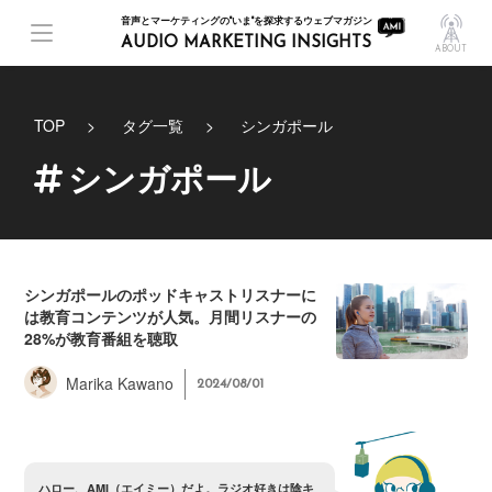
音声とマーケティングの"いま"を探求するウェブマガジン
AUDIO MARKETING INSIGHTS
ABOUT
TOP
タグ一覧
シンガポール
シンガポール
シンガポールのポッドキャストリスナーに
は教育コンテンツが人気。月間リスナーの
28%が教育番組を聴取
Marika Kawano
2024/08/01
ハ
ロ
ー
、
A
M
I
（
エ
イ
ミ
ー
）
だ
よ
。
ラ
ジ
オ
好
き
は
陰
キ