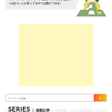
ャ
ば
か
り
.
.
と
か
言
っ
て
る
や
つ
は
誰
だ
？
ゆ
る
さ
ん
ぞ
〜
？
SERIES
｜ 連載記事