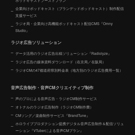
ポッドキャストブーストプラン
企業向けポッドキャスト（ブランデッドポッドキャスト）制作配信
支援サービス
ラジオ局・企業向け高機能ポッドキャスト配信CMS『Omny
Studio』
ラジオ広告ソリューション
データ活用のラジオ広告出稿ソリューション『Radiolyze』
ラジオ広告の媒体資料ダウンロード（在京局／在阪局）
ラジオCMの47都道府県別料金表（地方別のラジオ広告費用一覧）
音声広告制作・音声CMクリエイティブ制作
声のプロによる音声広告・ラジオCM制作サービス
オトナルのラジオ広告制作（ラジオCM制作費）
CMソング／楽曲制作サービス『BrandTune』
ホロライブプロダクション提携デジタル音声広告制作＆配信ソリュ
ーション
『VTuberによる音声CMプラン』