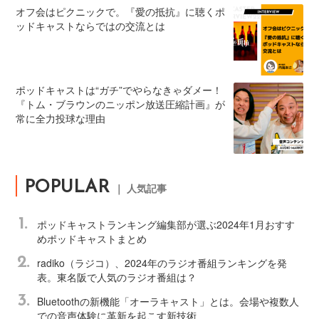
オフ会はピクニックで。『愛の抵抗』に聴くポ
ッドキャストならではの交流とは
ポッドキャストは“ガチ”でやらなきゃダメー！
『トム・ブラウンのニッポン放送圧縮計画』が
常に全力投球な理由
POPULAR
｜ 人気記事
1.
ポッドキャストランキング編集部が選ぶ2024年1月おすす
めポッドキャストまとめ
2.
radiko（ラジコ）、2024年のラジオ番組ランキングを発
表。東名阪で人気のラジオ番組は？
3.
Bluetoothの新機能「オーラキャスト」とは。会場や複数人
での音声体験に革新を起こす新技術