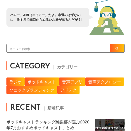
ハ
ロ
ー
、
A
M
I
（
エ
イ
ミ
ー
）
だ
よ
。
水
道
の
は
ず
な
の
に
、
暑
す
ぎ
て
蛇
口
か
ら
ぬ
る
い
お
湯
が
出
る
ん
だ
が
？
CATEGORY
｜ カテゴリー
ラジオ
ポッドキャスト
音声アプリ
音声テクノロジー
ソニックブランディング
アドテク
RECENT
｜ 新着記事
ポッドキャストランキング編集部が選ぶ2026
年7月おすすめポッドキャストまとめ