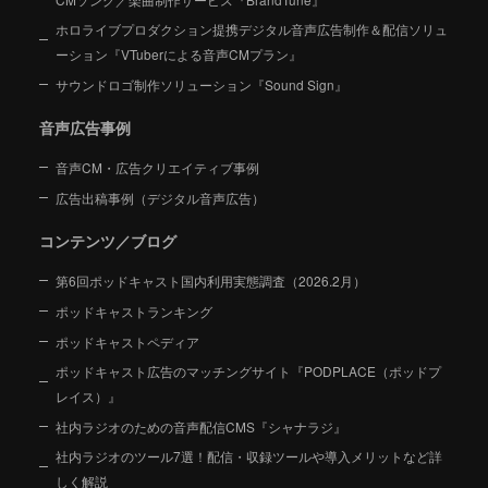
ホロライブプロダクション提携デジタル音声広告制作＆配信ソリュ
ーション
『VTuberによる音声CMプラン』
サウンドロゴ制作ソリューション『Sound Sign』
音声広告事例
音声CM・広告クリエイティブ事例
広告出稿事例（デジタル音声広告）
コンテンツ／ブログ
第6回ポッドキャスト国内利用実態調査（2026.2月）
ポッドキャストランキング
ポッドキャストペディア
ポッドキャスト広告のマッチングサイト『PODPLACE（ポッドプ
レイス）』
社内ラジオのための音声配信CMS『シャナラジ』
社内ラジオのツール7選！配信・収録ツールや導入メリットなど詳
しく解説