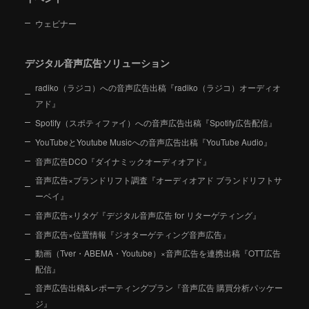
ウェビナー
デジタル音声広告ソリューション
radiko（ラジコ）への音声広告出稿『radiko（ラジコ）オーディオ
アド』
Spotify（スポティファイ）への音声広告出稿『Spotify広告配信』
YouTubeとYoutube Musicへの音声広告出稿『YouTube Audio』
音声広告DCO『ダイナミックオーディオアド』
音声広告×ブランドリフト調査『オーディオアド ブランドリフトサ
ーベイ』
音声広告×リタゲ『デジタル音声広告 for リターゲティング』
音声広告×位置情報『ジオターゲティング音声広告』
動画（Tver・ABEMA・Youtube）×音声広告を連携出稿『OTT広告
配信』
音声広告出稿&レポーティングプラン『音声広告 購買分析パッケー
ジ』