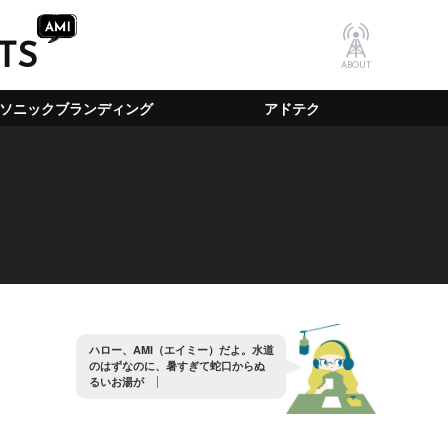
TS
ABOUT
ソニックブランディング
アドテク
ハ
ロ
ー
、
A
M
I
（
エ
イ
ミ
ー
）
だ
よ
。
水
道
の
は
ず
な
の
に
、
暑
す
ぎ
て
蛇
口
か
ら
ぬ
る
い
お
湯
が
出
る
ん
だ
が
？