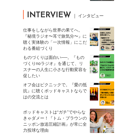
INTERVIEW
｜ インタビュー
仕事をしながら世界の果てへ。
『秘境ラジオ〜耳で旅気分〜』に
聴く実体験の「一次情報」にこだ
わる番組づくり
ものづくりは面白い──。『もの
づくりnoラジオ』を通じて、リ
スナーの人生に小さな行動変容を
促したい
オフ会はピクニックで。『愛の抵
抗』に聴くポッドキャストならで
はの交流とは
ポッドキャストは“ガチ”でやらな
きゃダメー！『トム・ブラウンの
ニッポン放送圧縮計画』が常に全
力投球な理由