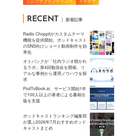
ソニックブランディング
アドテク
RECENT
｜ 新着記事
Radio Choppitがカスタムテーマ
機能を提供開始。ポッドキャスト
のSNS向けショート動画制作を効
率化
オトバンクが「社内ラジオ聴かれ
るラボ」第4回勉強会を開催。リ
アルな事例から運用ノウハウを探
求
PodToBook.ai、サービス開始1年
で100人以上の著者による書籍出
版を支援
ポッドキャストランキング編集部
が選ぶ2026年7月おすすめポッド
キャストまとめ