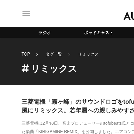
A
ラジオ
ポッドキャスト
TOP
タグ一覧
リミックス
リミックス
三菱電機「霧ヶ峰」のサウンドロゴをtofub
風にリミックス。若年層への親しみやす
三菱電機は2月16日、音楽プロデューサーのtofubeats氏
た楽曲「KIRIGAMINE REMIX」を公開しました。エアコンブ