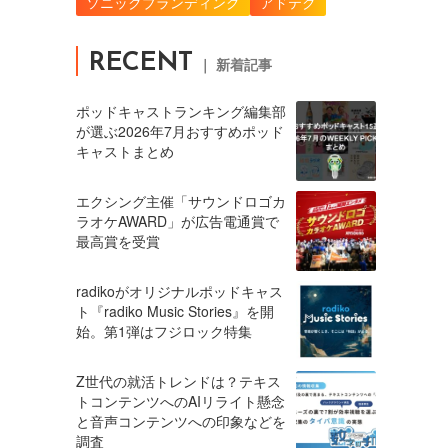
ソニックブランディング
アドテク
RECENT
｜ 新着記事
ポッドキャストランキング編集部
が選ぶ2026年7月おすすめポッド
キャストまとめ
エクシング主催「サウンドロゴカ
ラオケAWARD」が広告電通賞で
最高賞を受賞
radikoがオリジナルポッドキャス
ト『radiko Music Stories』を開
始。第1弾はフジロック特集
Z世代の就活トレンドは？テキス
トコンテンツへのAIリライト懸念
と音声コンテンツへの印象などを
調査