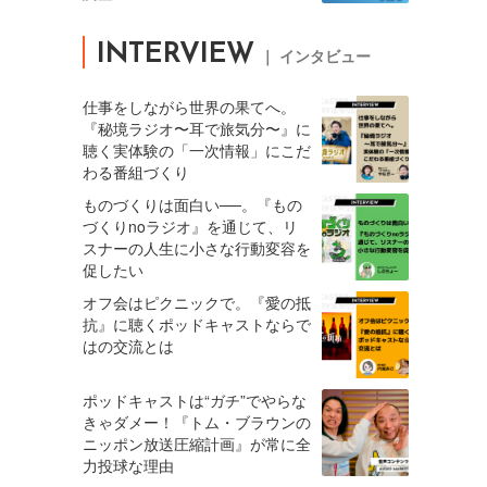
INTERVIEW
｜ インタビュー
仕事をしながら世界の果てへ。
『秘境ラジオ〜耳で旅気分〜』に
聴く実体験の「一次情報」にこだ
わる番組づくり
ものづくりは面白い──。『もの
づくりnoラジオ』を通じて、リ
スナーの人生に小さな行動変容を
促したい
オフ会はピクニックで。『愛の抵
抗』に聴くポッドキャストならで
はの交流とは
ポッドキャストは“ガチ”でやらな
きゃダメー！『トム・ブラウンの
ニッポン放送圧縮計画』が常に全
力投球な理由