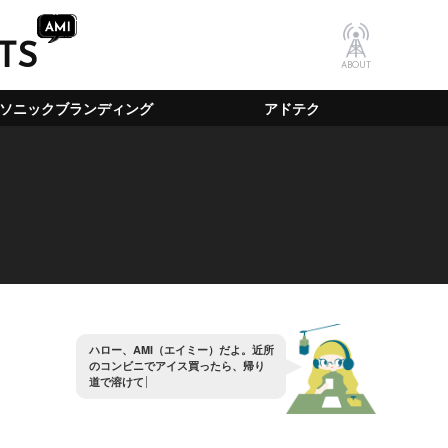
TS
ABOUT
ソニックブランディング
アドテク
ハ
ロ
ー
、
A
M
I
（
エ
イ
ミ
ー
）
だ
よ
。
近
所
の
コ
ン
ビ
ニ
で
ア
イ
ス
買
っ
た
ら
、
帰
り
道
で
溶
け
て
る
ん
だ
が
？