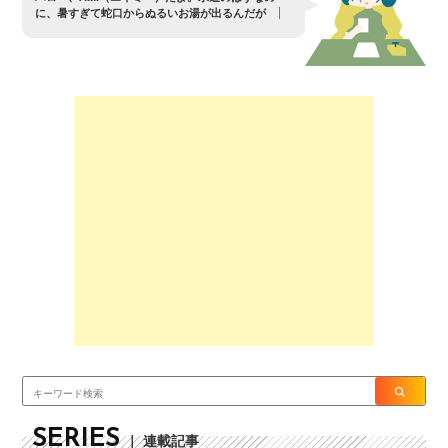
に
、
暑
す
ぎ
て
蛇
口
か
ら
ぬ
る
い
お
湯
が
出
る
ん
だ
が
？
SERIES
｜ 連載記事