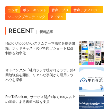
ラジオ
ポッドキャスト
音声アプリ
音声テクノロジー
ソニックブランディング
アドテク
RECENT
｜ 新着記事
Radio Choppitがカスタムテーマ機能を提供開
始。ポッドキャストのSNS向けショート動画
制作を効率化
オトバンクが「社内ラジオ聴かれるラボ」第4
回勉強会を開催。リアルな事例から運用ノウ
ハウを探求
PodToBook.ai、サービス開始1年で100人以上
の著者による書籍出版を支援