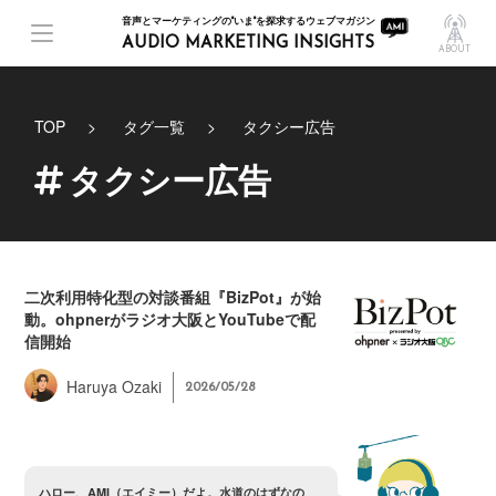
音声とマーケティングの"いま"を探求するウェブマガジン
AUDIO MARKETING INSIGHTS
ABOUT
TOP
タグ一覧
タクシー広告
タクシー広告
二次利用特化型の対談番組『BizPot』が始
動。ohpnerがラジオ大阪とYouTubeで配
信開始
Haruya Ozaki
2026/05/28
ハ
ロ
ー
、
A
M
I
（
エ
イ
ミ
ー
）
だ
よ
。
水
道
の
は
ず
な
の