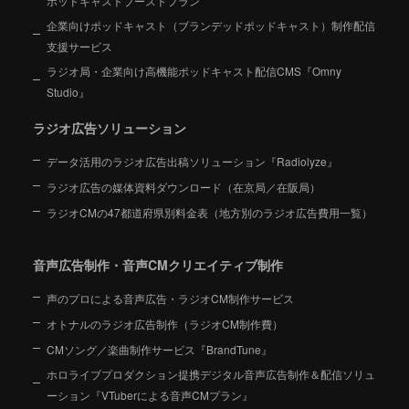
ポッドキャストブーストプラン
企業向けポッドキャスト（ブランデッドポッドキャスト）制作配信
支援サービス
ラジオ局・企業向け高機能ポッドキャスト配信CMS『Omny
Studio』
ラジオ広告ソリューション
データ活用のラジオ広告出稿ソリューション『Radiolyze』
ラジオ広告の媒体資料ダウンロード（在京局／在阪局）
ラジオCMの47都道府県別料金表（地方別のラジオ広告費用一覧）
音声広告制作・音声CMクリエイティブ制作
声のプロによる音声広告・ラジオCM制作サービス
オトナルのラジオ広告制作（ラジオCM制作費）
CMソング／楽曲制作サービス『BrandTune』
ホロライブプロダクション提携デジタル音声広告制作＆配信ソリュ
ーション
『VTuberによる音声CMプラン』