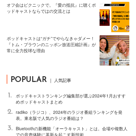
オフ会はピクニックで。『愛の抵抗』に聴くポ
ッドキャストならではの交流とは
ポッドキャストは“ガチ”でやらなきゃダメー！
『トム・ブラウンのニッポン放送圧縮計画』が
常に全力投球な理由
POPULAR
｜ 人気記事
1.
ポッドキャストランキング編集部が選ぶ2024年1月おすす
めポッドキャストまとめ
2.
radiko（ラジコ）、2024年のラジオ番組ランキングを発
表。東名阪で人気のラジオ番組は？
3.
Bluetoothの新機能「オーラキャスト」とは。会場や複数人
での音声体験に革新を起こす新技術