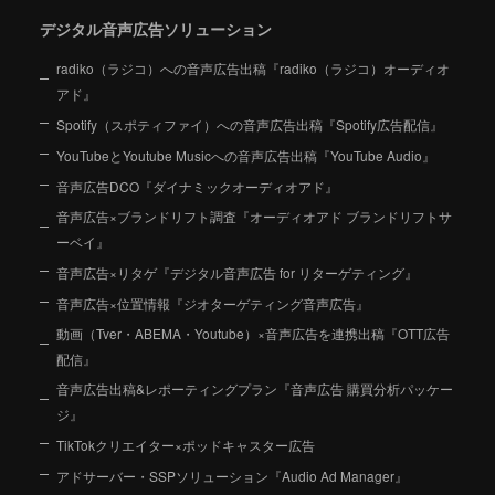
デジタル音声広告ソリューション
radiko（ラジコ）への音声広告出稿『radiko（ラジコ）オーディオ
アド』
Spotify（スポティファイ）への音声広告出稿『Spotify広告配信』
YouTubeとYoutube Musicへの音声広告出稿『YouTube Audio』
音声広告DCO『ダイナミックオーディオアド』
音声広告×ブランドリフト調査『オーディオアド ブランドリフトサ
ーベイ』
音声広告×リタゲ『デジタル音声広告 for リターゲティング』
音声広告×位置情報『ジオターゲティング音声広告』
動画（Tver・ABEMA・Youtube）×音声広告を連携出稿『OTT広告
配信』
音声広告出稿&レポーティングプラン『音声広告 購買分析パッケー
ジ』
TikTokクリエイター×ポッドキャスター広告
アドサーバー・SSPソリューション『Audio Ad Manager』