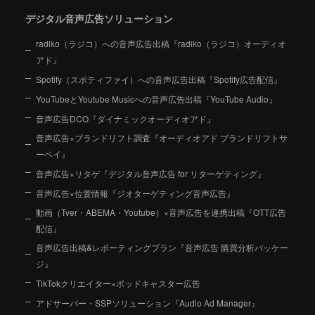
デジタル音声広告ソリューション
radiko（ラジコ）への音声広告出稿『radiko（ラジコ）オーディオ
アド』
Spotify（スポティファイ）への音声広告出稿『Spotify広告配信』
YouTubeとYoutube Musicへの音声広告出稿『YouTube Audio』
音声広告DCO『ダイナミックオーディオアド』
音声広告×ブランドリフト調査『オーディオアド ブランドリフトサ
ーベイ』
音声広告×リタゲ『デジタル音声広告 for リターゲティング』
音声広告×位置情報『ジオターゲティング音声広告』
動画（Tver・ABEMA・Youtube）×音声広告を連携出稿『OTT広告
配信』
音声広告出稿&レポーティングプラン『音声広告 購買分析パッケー
ジ』
TikTokクリエイター×ポッドキャスター広告
アドサーバー・SSPソリューション『Audio Ad Manager』