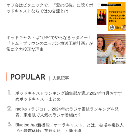
オフ会はピクニックで。『愛の抵抗』に聴くポ
ッドキャストならではの交流とは
ポッドキャストは“ガチ”でやらなきゃダメー！
『トム・ブラウンのニッポン放送圧縮計画』が
常に全力投球な理由
POPULAR
｜ 人気記事
1.
ポッドキャストランキング編集部が選ぶ2024年1月おすす
めポッドキャストまとめ
2.
radiko（ラジコ）、2024年のラジオ番組ランキングを発
表。東名阪で人気のラジオ番組は？
3.
Bluetoothの新機能「オーラキャスト」とは。会場や複数人
での音声体験に革新を起こす新技術