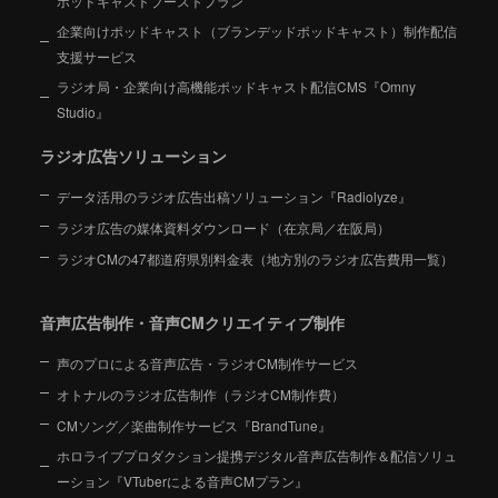
ポッドキャストブーストプラン
企業向けポッドキャスト（ブランデッドポッドキャスト）制作配信
支援サービス
ラジオ局・企業向け高機能ポッドキャスト配信CMS『Omny
Studio』
ラジオ広告ソリューション
データ活用のラジオ広告出稿ソリューション『Radiolyze』
ラジオ広告の媒体資料ダウンロード（在京局／在阪局）
ラジオCMの47都道府県別料金表（地方別のラジオ広告費用一覧）
音声広告制作・音声CMクリエイティブ制作
声のプロによる音声広告・ラジオCM制作サービス
オトナルのラジオ広告制作（ラジオCM制作費）
CMソング／楽曲制作サービス『BrandTune』
ホロライブプロダクション提携デジタル音声広告制作＆配信ソリュ
ーション
『VTuberによる音声CMプラン』