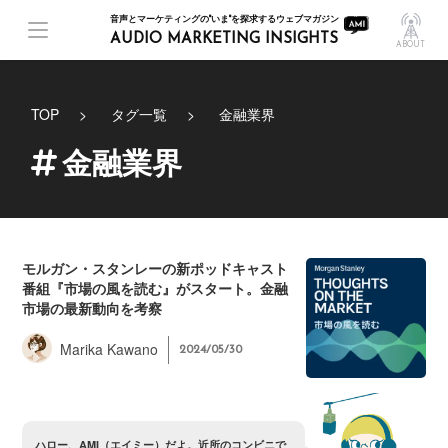
音声とマーケティングの"いま"を探求するウェブマガジン
AUDIO MARKETING INSIGHTS
ABOUT
TOP
タグ一覧
金融業界
金融業界
モルガン・スタンレーの新ポッドキャスト
番組『市場の風を読む』がスタート。金融
市場の最新動向を考察
Marika Kawano
2024/05/30
ハ
ロ
ー
、
A
M
I
（
エ
イ
ミ
ー
）
だ
よ
。
近
所
の
コ
ン
ビ
ニ
で