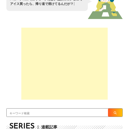
ア
イ
ス
買
っ
た
ら
、
帰
り
道
で
溶
け
て
る
ん
だ
が
？
SERIES
｜ 連載記事