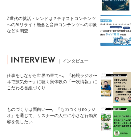
Z世代の就活トレンドは？テキストコンテンツ
へのAIリライト懸念と音声コンテンツへの印象
などを調査
INTERVIEW
｜ インタビュー
仕事をしながら世界の果てへ。『秘境ラジオ〜
耳で旅気分〜』に聴く実体験の「一次情報」に
こだわる番組づくり
ものづくりは面白い──。『ものづくりnoラジ
オ』を通じて、リスナーの人生に小さな行動変
容を促したい