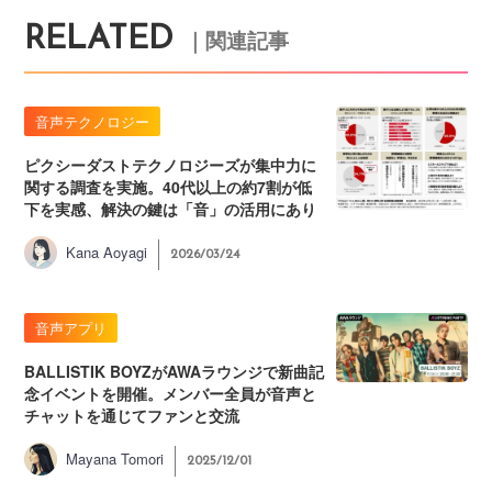
RELATED
｜関連記事
音声テクノロジー
ピクシーダストテクノロジーズが集中力に
関する調査を実施。40代以上の約7割が低
下を実感、解決の鍵は「音」の活用にあり
Kana Aoyagi
2026/03/24
音声アプリ
BALLISTIK BOYZがAWAラウンジで新曲記
念イベントを開催。メンバー全員が音声と
チャットを通じてファンと交流
Mayana Tomori
2025/12/01