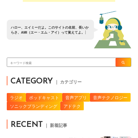
ハ
ロ
ー
、
エ
イ
ミ
ー
だ
よ
。
こ
の
サ
イ
ト
の
名
前
、
長
い
か
ら
さ
、
A
M
I
（
エ
ー
・
エ
ム
・
ア
イ
）
っ
て
覚
え
て
よ
。
CATEGORY
｜ カテゴリー
ラジオ
ポッドキャスト
音声アプリ
音声テクノロジー
ソニックブランディング
アドテク
RECENT
｜ 新着記事