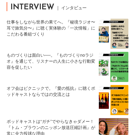
INTERVIEW
｜ インタビュー
仕事をしながら世界の果てへ。『秘境ラジオ〜
耳で旅気分〜』に聴く実体験の「一次情報」に
こだわる番組づくり
ものづくりは面白い──。『ものづくりnoラジ
オ』を通じて、リスナーの人生に小さな行動変
容を促したい
オフ会はピクニックで。『愛の抵抗』に聴くポ
ッドキャストならではの交流とは
ポッドキャストは“ガチ”でやらなきゃダメー！
『トム・ブラウンのニッポン放送圧縮計画』が
常に全力投球な理由