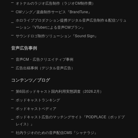
オトナルのラジオ広告制作（ラジオCM制作費）
CMソング／楽曲制作サービス『BrandTune』
ホロライブプロダクション提携デジタル音声広告制作＆配信ソリュ
ーション
『VTuberによる音声CMプラン』
サウンドロゴ制作ソリューション『Sound Sign』
音声広告事例
音声CM・広告クリエイティブ事例
広告出稿事例（デジタル音声広告）
コンテンツ／ブログ
第6回ポッドキャスト国内利用実態調査（2026.2月）
ポッドキャストランキング
ポッドキャストペディア
ポッドキャスト広告のマッチングサイト『PODPLACE（ポッドプ
レイス）』
社内ラジオのための音声配信CMS『シャナラジ』