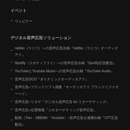
イベント
ウェビナー
デジタル音声広告ソリューション
radiko（ラジコ）への音声広告出稿『radiko（ラジコ）オーディオ
アド』
Spotify（スポティファイ）への音声広告出稿『Spotify広告配信』
YouTubeとYoutube Musicへの音声広告出稿『YouTube Audio』
音声広告DCO『ダイナミックオーディオアド』
音声広告×ブランドリフト調査『オーディオアド ブランドリフトサ
ーベイ』
音声広告×リタゲ『デジタル音声広告 for リターゲティング』
音声広告×位置情報『ジオターゲティング音声広告』
動画（Tver・ABEMA・Youtube）×音声広告を連携出稿『OTT広告
配信』