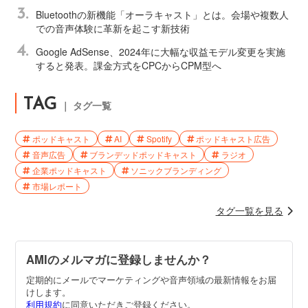
3.
Bluetoothの新機能「オーラキャスト」とは。会場や複数人
での音声体験に革新を起こす新技術
4.
Google AdSense、2024年に大幅な収益モデル変更を実施
すると発表。課金方式をCPCからCPM型へ
TAG
｜ タグ一覧
ポッドキャスト
AI
Spotify
ポッドキャスト広告
音声広告
ブランデッドポッドキャスト
ラジオ
企業ポッドキャスト
ソニックブランディング
市場レポート
タグ一覧を見る
AMIのメルマガに登録しませんか？
定期的にメールでマーケティングや音声領域の最新情報をお届
けします。
利用規約
に同意いただきご登録ください。