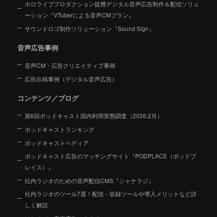
ホロライブプロダクション提携デジタル音声広告制作＆配信ソリュ
ーション
『VTuberによる音声CMプラン』
サウンドロゴ制作ソリューション『Sound Sign』
音声広告事例
音声CM・広告クリエイティブ事例
広告出稿事例（デジタル音声広告）
コンテンツ／ブログ
第6回ポッドキャスト国内利用実態調査（2026.2月）
ポッドキャストランキング
ポッドキャストペディア
ポッドキャスト広告のマッチングサイト『PODPLACE（ポッドプ
レイス）』
社内ラジオのための音声配信CMS『シャナラジ』
社内ラジオのツール7選！配信・収録ツールや導入メリットなど詳
しく解説