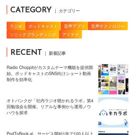
CATEGORY
｜ カテゴリー
ラジオ
ポッドキャスト
音声アプリ
音声テクノロジー
ソニックブランディング
アドテク
RECENT
｜ 新着記事
Radio Choppitがカスタムテーマ機能を提供開
始。ポッドキャストのSNS向けショート動画
制作を効率化
オトバンクが「社内ラジオ聴かれるラボ」第4
回勉強会を開催。リアルな事例から運用ノウ
ハウを探求
PodToBook.ai、サービス開始1年で100人以上