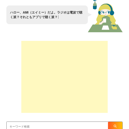
ハ
ロ
ー
、
A
M
I
（
エ
イ
ミ
ー
）
だ
よ
。
ラ
ジ
オ
は
電
波
で
聴
く
派
？
そ
れ
と
も
ア
プ
リ
で
聴
く
派
？