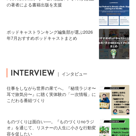
の著者による書籍出版を支援
ポッドキャストランキング編集部が選ぶ2026
年7月おすすめポッドキャストまとめ
INTERVIEW
｜ インタビュー
仕事をしながら世界の果てへ。『秘境ラジオ〜
耳で旅気分〜』に聴く実体験の「一次情報」に
こだわる番組づくり
ものづくりは面白い──。『ものづくりnoラジ
オ』を通じて、リスナーの人生に小さな行動変
容を促したい