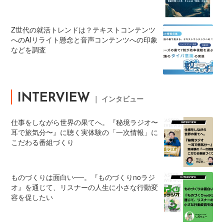
Z世代の就活トレンドは？テキストコンテンツ
へのAIリライト懸念と音声コンテンツへの印象
などを調査
INTERVIEW
｜ インタビュー
仕事をしながら世界の果てへ。『秘境ラジオ〜
耳で旅気分〜』に聴く実体験の「一次情報」に
こだわる番組づくり
ものづくりは面白い──。『ものづくりnoラジ
オ』を通じて、リスナーの人生に小さな行動変
容を促したい