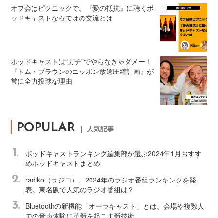
オフ会はピクニックで。『愛の抵抗』に聴くポ
ッドキャストならではの交流とは
ポッドキャストは“ガチ”でやらなきゃダメー！
『トム・ブラウンのニッポン放送圧縮計画』が
常に全力投球な理由
POPULAR
｜ 人気記事
1.
ポッドキャストランキング編集部が選ぶ2024年1月おすす
めポッドキャストまとめ
2.
radiko（ラジコ）、2024年のラジオ番組ランキングを発
表。東名阪で人気のラジオ番組は？
3.
Bluetoothの新機能「オーラキャスト」とは。会場や複数人
での音声体験に革新を起こす新技術