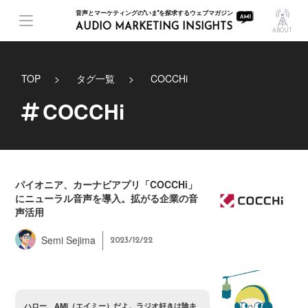
音声とマーケティングの"いま"を探求するウェブマガジン
AUDIO MARKETING INSIGHTS
ABOUT
TOP
タグ一覧
COCCHi
COCCHi
パイオニア、カーナビアプリ「COCCHi」
にニューラル音声を導入。拡がる企業の音
声活用
Semi Sejima
2023/12/22
ハ
ロ
ー
、
A
M
I
（
エ
イ
ミ
ー
）
だ
よ
。
ラ
ジ
オ
好
き
は
陰
キ