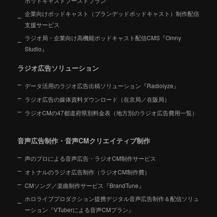
ポッドキャストブーストプラン
企業向けポッドキャスト（ブランデッドポッドキャスト）制作配信
支援サービス
ラジオ局・企業向け高機能ポッドキャスト配信CMS『Omny
Studio』
ラジオ広告ソリューション
データ活用のラジオ広告出稿ソリューション『Radiolyze』
ラジオ広告の媒体資料ダウンロード（在京局／在阪局）
ラジオCMの47都道府県別料金表（地方別のラジオ広告費用一覧）
音声広告制作・音声CMクリエイティブ制作
声のプロによる音声広告・ラジオCM制作サービス
オトナルのラジオ広告制作（ラジオCM制作費）
CMソング／楽曲制作サービス『BrandTune』
ホロライブプロダクション提携デジタル音声広告制作＆配信ソリュ
ーション
『VTuberによる音声CMプラン』