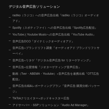
デジタル音声広告ソリューション
radiko（ラジコ）への音声広告出稿『radiko（ラジコ）オーディオ
アド』
Spotify（スポティファイ）への音声広告出稿『Spotify広告配信』
YouTubeとYoutube Musicへの音声広告出稿『YouTube Audio』
音声広告DCO『ダイナミックオーディオアド』
音声広告×ブランドリフト調査『オーディオアド ブランドリフトサ
ーベイ』
音声広告×リタゲ『デジタル音声広告 for リターゲティング』
音声広告×位置情報『ジオターゲティング音声広告』
動画（Tver・ABEMA・Youtube）×音声広告を連携出稿『OTT広告
配信』
音声広告出稿&レポーティングプラン『音声広告 購買分析パッケー
ジ』
TikTokクリエイター×ポッドキャスター広告
アドサーバー・SSPソリューション『Audio Ad Manager』