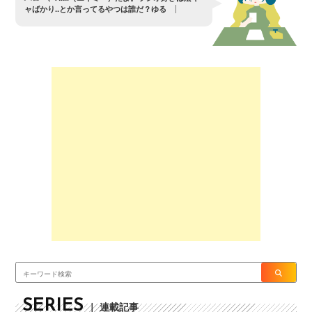
ャ
ば
か
り
.
.
と
か
言
っ
て
る
や
つ
は
誰
だ
？
ゆ
る
さ
ん
ぞ
〜
SERIES
｜ 連載記事