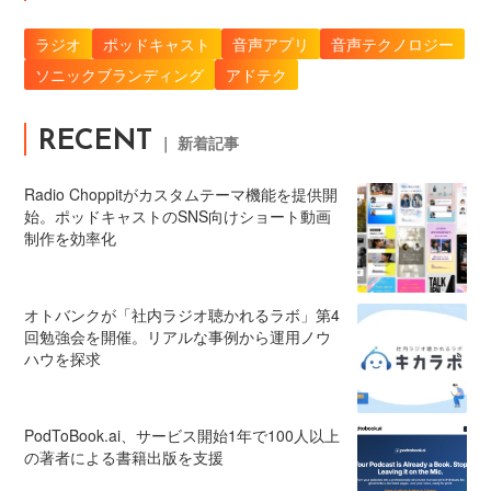
ラジオ
ポッドキャスト
音声アプリ
音声テクノロジー
ソニックブランディング
アドテク
RECENT
｜ 新着記事
Radio Choppitがカスタムテーマ機能を提供開
始。ポッドキャストのSNS向けショート動画
制作を効率化
オトバンクが「社内ラジオ聴かれるラボ」第4
回勉強会を開催。リアルな事例から運用ノウ
ハウを探求
PodToBook.ai、サービス開始1年で100人以上
の著者による書籍出版を支援