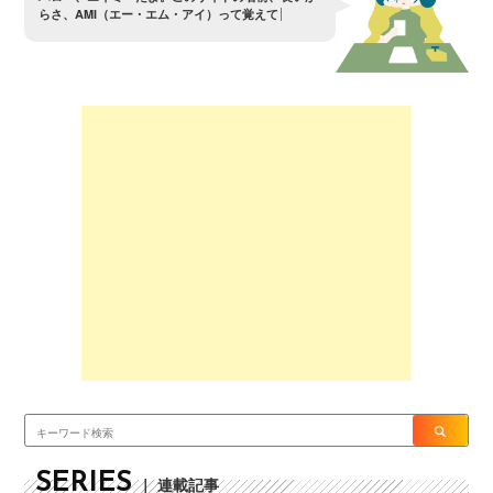
ら
さ
、
A
M
I
（
エ
ー
・
エ
ム
・
ア
イ
）
っ
て
覚
え
て
よ
。
SERIES
｜ 連載記事