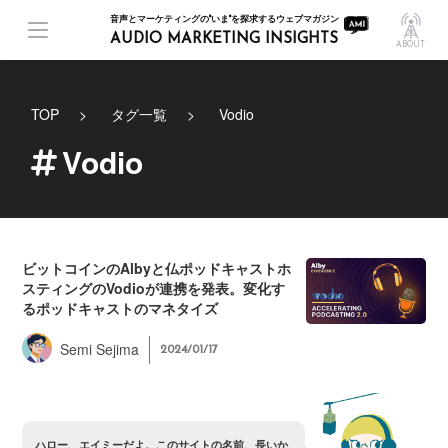
音声とマーケティングの"いま"を探求するウェブマガジン
AUDIO MARKETING INSIGHTS
ABOUT
TOP
タグ一覧
Vodio
Vodio
ビットコインのAlbyと仏ポッドキャストホ
スティングのVodioが連携を発表。変化す
るポッドキャストのマネタイズ
Semi Sejima
2024/01/17
ハ
ロ
ー
、
エ
イ
ミ
ー
だ
よ
。
こ
の
サ
イ
ト
の
名
前
、
長
い
か