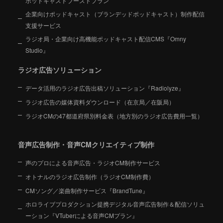
ポッドキャストブーストプラン
企業向けポッドキャスト（ブランデッドポッドキャスト）制作配信
支援サービス
ラジオ局・企業向け高機能ポッドキャスト配信CMS『Omny
Studio』
ラジオ広告ソリューション
データ活用のラジオ広告出稿ソリューション『Radiolyze』
ラジオ広告の媒体資料ダウンロード（在京局／在阪局）
ラジオCMの47都道府県別料金表（地方別のラジオ広告費用一覧）
音声広告制作・音声CMクリエイティブ制作
声のプロによる音声広告・ラジオCM制作サービス
オトナルのラジオ広告制作（ラジオCM制作費）
CMソング／楽曲制作サービス『BrandTune』
ホロライブプロダクション提携デジタル音声広告制作＆配信ソリュ
ーション
『VTuberによる音声CMプラン』