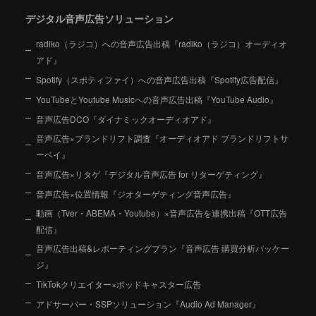
デジタル音声広告ソリューション
radiko（ラジコ）への音声広告出稿『radiko（ラジコ）オーディオ
アド』
Spotify（スポティファイ）への音声広告出稿『Spotify広告配信』
YouTubeとYoutube Musicへの音声広告出稿『YouTube Audio』
音声広告DCO『ダイナミックオーディオアド』
音声広告×ブランドリフト調査『オーディオアド ブランドリフトサ
ーベイ』
音声広告×リタゲ『デジタル音声広告 for リターゲティング』
音声広告×位置情報『ジオターゲティング音声広告』
動画（Tver・ABEMA・Youtube）×音声広告を連携出稿『OTT広告
配信』
音声広告出稿&レポーティングプラン『音声広告 購買分析パッケー
ジ』
TikTokクリエイター×ポッドキャスター広告
アドサーバー・SSPソリューション『Audio Ad Manager』