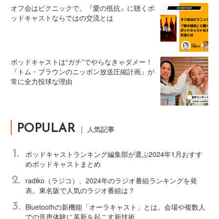
オフ会はピクニックで。『愛の抵抗』に聴くポ
ッドキャストならではの交流とは
ポッドキャストは“ガチ”でやらなきゃダメー！
『トム・ブラウンのニッポン放送圧縮計画』が
常に全力投球な理由
POPULAR
｜ 人気記事
1.
ポッドキャストランキング編集部が選ぶ2024年1月おすす
めポッドキャストまとめ
2.
radiko（ラジコ）、2024年のラジオ番組ランキングを発
表。東名阪で人気のラジオ番組は？
3.
Bluetoothの新機能「オーラキャスト」とは。会場や複数人
での音声体験に革新を起こす新技術