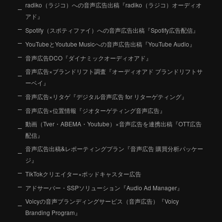
radiko（ラジコ）への音声広告出稿『radiko（ラジコ）オーディオ
アド』
Spotify（スポティファイ）への音声広告出稿『Spotify広告配信』
YouTubeとYoutube Musicへの音声広告出稿『YouTube Audio』
音声広告DCO『ダイナミックオーディオアド』
音声広告×ブランドリフト調査『オーディオアド ブランドリフトサ
ーベイ』
音声広告×リタゲ『デジタル音声広告 for リターゲティング』
音声広告×位置情報『ジオターゲティング音声広告』
動画（Tver・ABEMA・Youtube）×音声広告を連携出稿『OTT広告
配信』
音声広告出稿&レポーティングプラン『音声広告 購買分析パッケー
ジ』
TikTokクリエイター×ポッドキャスター広告
アドサーバー・SSPソリューション『Audio Ad Manager』
Voicyの音声ブランディングサービス（音声広告）『Voicy
Branding Program』