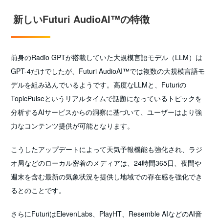
新しいFuturi AudioAI™の特徴
前身のRadio GPTが搭載していた大規模言語モデル（LLM）は
GPT-4だけでしたが、Futuri AudioAI™では複数の大規模言語モ
デルを組み込んでいるようです。高度なLLMと、Futuriの
TopicPulseというリアルタイムで話題になっているトピックを
分析するAIサービスからの洞察に基づいて、ユーザーはより強
力なコンテンツ提供が可能となります。
こうしたアップデートによって天気予報機能も強化され、ラジ
オ局などのローカル密着のメディアは、24時間365日、夜間や
週末を含む最新の気象状況を提供し地域での存在感を強化でき
るとのことです。
さらにFuturiはElevenLabs、PlayHT、Resemble AIなどのAI音