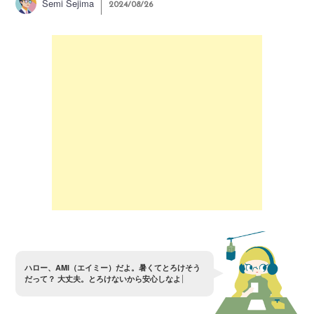
Semi Sejima
2024/08/26
ハ
ロ
ー
、
A
M
I
（
エ
イ
ミ
ー
）
だ
よ
。
暑
く
て
と
ろ
け
そ
う
だ
っ
て
？
大
丈
夫
。
と
ろ
け
な
い
か
ら
安
心
し
な
よ