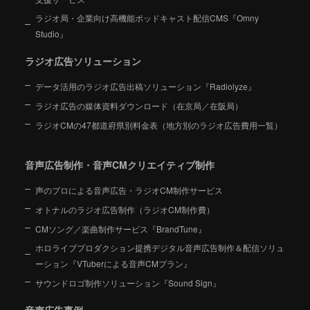
ラジオ局・企業向け高機能ポッドキャスト配信CMS『Omny
Studio』
ラジオ広告ソリューション
データ活用のラジオ広告出稿ソリューション『Radiolyze』
ラジオ広告の媒体資料ダウンロード（在京局／在阪局）
ラジオCMの47都道府県別料金表（地方別のラジオ広告費用一覧）
音声広告制作・音声CMクリエイティブ制作
声のプロによる音声広告・ラジオCM制作サービス
オトナルのラジオ広告制作（ラジオCM制作費）
CMソング／楽曲制作サービス『BrandTune』
ホロライブプロダクション提携デジタル音声広告制作＆配信ソリュ
ーション
『VTuberによる音声CMプラン』
サウンドロゴ制作ソリューション『Sound Sign』