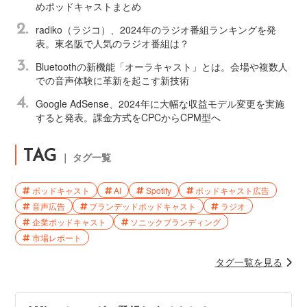
めポッドキャストまとめ
2.
radiko（ラジコ）、2024年のラジオ番組ランキングを発
表。東名阪で人気のラジオ番組は？
3.
Bluetoothの新機能「オーラキャスト」とは。会場や複数人
での音声体験に革新を起こす新技術
4.
Google AdSense、2024年に大幅な収益モデル変更を実施
すると発表。課金方式をCPCからCPM型へ
TAG
｜ タグ一覧
ポッドキャスト
AI
Spotify
ポッドキャスト広告
音声広告
ブランデッドポッドキャスト
ラジオ
企業ポッドキャスト
ソニックブランディング
市場レポート
タグ一覧を見る