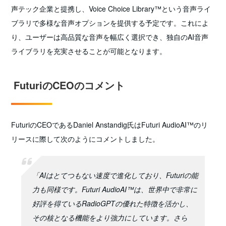
声テック企業と提携し、Voice Choice Library™という音声ライ
ブラリで多様な音声オプションを提供する予定です。これによ
り、ユーザーは高品質な音声を幅広く選択でき、独自のAI音声
ライブラリを充実させることが可能となります。
FuturiのCEOのコメント
FuturiのCEOであるDaniel Anstandig氏はFuturi AudioAI™のリ
リースに際して次のようにコメントしました。
「AIはとてつもない速度で進化しており、Futuriの能
力も同様です。Futuri AudioAI™は、世界中で非常に
好評を得ているRadioGPTの優れた特徴を活かし、
その核となる機能をより強力にしています。さら