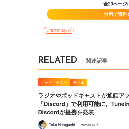
全20ペー
無料で資料
音声変換技術
RELATED
｜関連記事
ポッドキャスト
ラジオ
ラジオやポッドキャストが通話ア
「Discord」で利用可能に。TuneI
Discordが提携を発表
Taka Haraguchi
2024/06/17