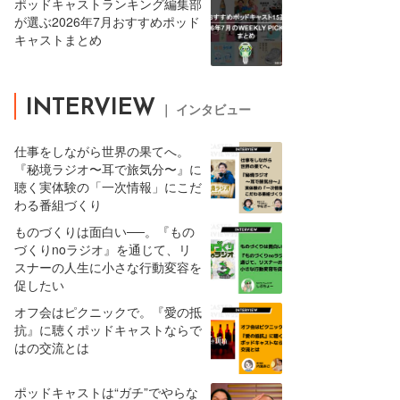
ポッドキャストランキング編集部
が選ぶ2026年7月おすすめポッド
キャストまとめ
INTERVIEW
｜ インタビュー
仕事をしながら世界の果てへ。
『秘境ラジオ〜耳で旅気分〜』に
聴く実体験の「一次情報」にこだ
わる番組づくり
ものづくりは面白い──。『もの
づくりnoラジオ』を通じて、リ
スナーの人生に小さな行動変容を
促したい
オフ会はピクニックで。『愛の抵
抗』に聴くポッドキャストならで
はの交流とは
ポッドキャストは“ガチ”でやらな