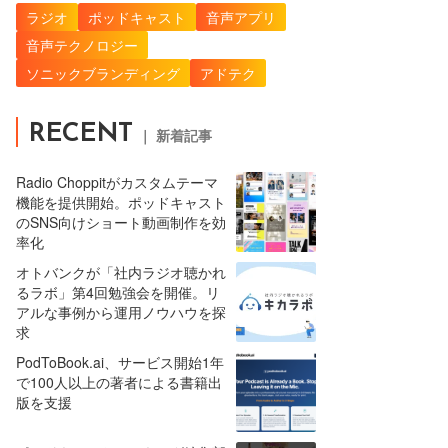
ラジオ
ポッドキャスト
音声アプリ
音声テクノロジー
ソニックブランディング
アドテク
RECENT
｜ 新着記事
Radio Choppitがカスタムテーマ
機能を提供開始。ポッドキャスト
のSNS向けショート動画制作を効
率化
オトバンクが「社内ラジオ聴かれ
るラボ」第4回勉強会を開催。リ
アルな事例から運用ノウハウを探
求
PodToBook.ai、サービス開始1年
で100人以上の著者による書籍出
版を支援