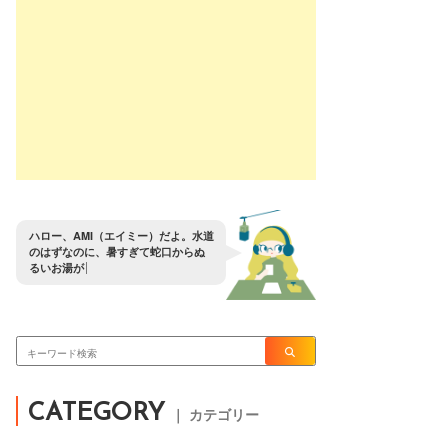
ハ
ロ
ー
、
A
M
I
（
エ
イ
ミ
ー
）
だ
よ
。
水
道
の
は
ず
な
の
に
、
暑
す
ぎ
て
蛇
口
か
ら
ぬ
る
い
お
湯
が
出
る
ん
だ
が
？
CATEGORY
｜ カテゴリー