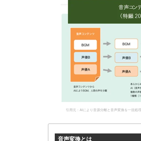
引用元：AIにより音源分離と音声変換を一括処
音声変換とは