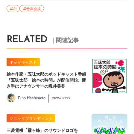
AI
音声合成
RELATED
｜関連記事
ポッドキャスト
絵本作家・五味太郎のポッドキャスト番組
『五味太郎 絵本の時間』が配信開始。聞
き手はアナウンサーの堀井美香
Rino Hashimoto
2025/12/22
ソニックブランディング
三菱電機「霧ヶ峰」のサウンドロゴを