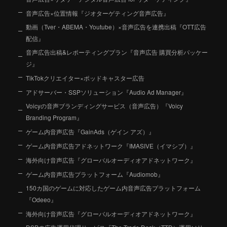
音声広告×位置情報『ジオターゲティング音声広告』
動画（Tver・ABEMA・Youtube）×音声広告を連携出稿『OTT広告
配信』
音声広告出稿&レポーティングプラン『音声広告 購買分析パッケー
ジ』
TikTokクリエイター×ポッドキャスター広告
アドサーバー・SSPソリューション『Audio Ad Manager』
Voicyの音声ブランディングサービス（音声広告）『Voicy
Branding Program』
ゲーム内音声広告『GainAds（ゲイン アズ）』
ゲーム内音声広告アドネットワーク『IMASIVE（イマシブ）』
海外向け音声広告『グローバルオーディオアドネットワーク』
ゲーム内音声広告プラットフォーム『Audiomob』
150カ国のゲームに対応したゲーム内音声広告プラットフォーム
『Odeeo』
海外向け音声広告『グローバルオーディオアドネットワーク』