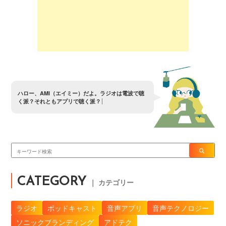
ハ
ロ
ー
、
A
M
I
（
エ
イ
ミ
ー
）
だ
よ
。
ラ
ジ
オ
は
電
波
で
聴
く
派
？
そ
れ
と
も
ア
プ
リ
で
聴
く
派
？
CATEGORY
｜ カテゴリー
ラジオ
ポッドキャスト
音声アプリ
音声テクノロジー
ソニックブランディング
アドテク