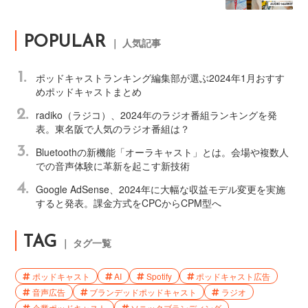
POPULAR
｜ 人気記事
1.
ポッドキャストランキング編集部が選ぶ2024年1月おすす
めポッドキャストまとめ
2.
radiko（ラジコ）、2024年のラジオ番組ランキングを発
表。東名阪で人気のラジオ番組は？
3.
Bluetoothの新機能「オーラキャスト」とは。会場や複数人
での音声体験に革新を起こす新技術
4.
Google AdSense、2024年に大幅な収益モデル変更を実施
すると発表。課金方式をCPCからCPM型へ
TAG
｜ タグ一覧
ポッドキャスト
AI
Spotify
ポッドキャスト広告
音声広告
ブランデッドポッドキャスト
ラジオ
企業ポッドキャスト
ソニックブランディング