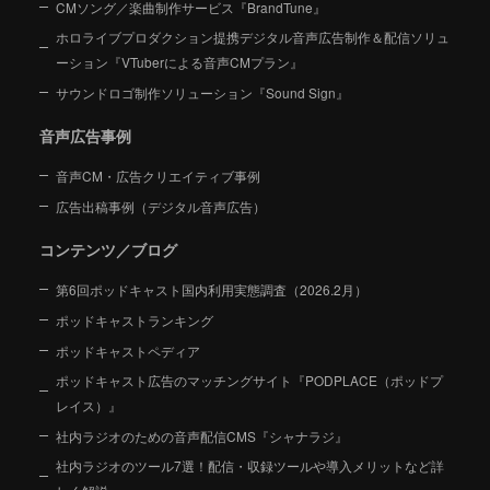
CMソング／楽曲制作サービス『BrandTune』
ホロライブプロダクション提携デジタル音声広告制作＆配信ソリュ
ーション
『VTuberによる音声CMプラン』
サウンドロゴ制作ソリューション『Sound Sign』
音声広告事例
音声CM・広告クリエイティブ事例
広告出稿事例（デジタル音声広告）
コンテンツ／ブログ
第6回ポッドキャスト国内利用実態調査（2026.2月）
ポッドキャストランキング
ポッドキャストペディア
ポッドキャスト広告のマッチングサイト『PODPLACE（ポッドプ
レイス）』
社内ラジオのための音声配信CMS『シャナラジ』
社内ラジオのツール7選！配信・収録ツールや導入メリットなど詳