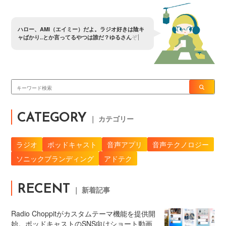
ハ
ロ
ー
、
A
M
I
（
エ
イ
ミ
ー
）
だ
よ
。
ラ
ジ
オ
好
き
は
陰
キ
ャ
ば
か
り
.
.
と
か
言
っ
て
る
や
つ
は
誰
だ
？
ゆ
る
さ
ん
ぞ
〜
？
CATEGORY
｜ カテゴリー
ラジオ
ポッドキャスト
音声アプリ
音声テクノロジー
ソニックブランディング
アドテク
RECENT
｜ 新着記事
Radio Choppitがカスタムテーマ機能を提供開
始。ポッドキャストのSNS向けショート動画