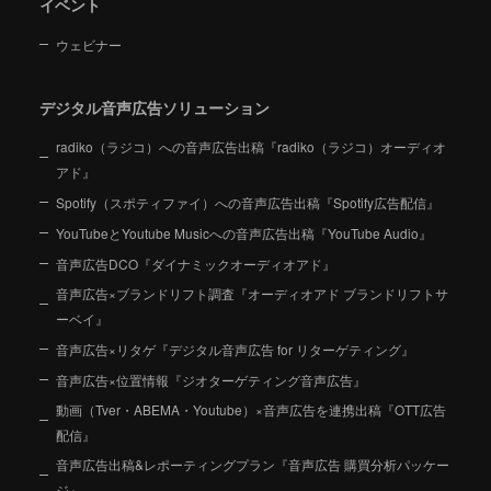
イベント
ウェビナー
デジタル音声広告ソリューション
radiko（ラジコ）への音声広告出稿『radiko（ラジコ）オーディオ
アド』
Spotify（スポティファイ）への音声広告出稿『Spotify広告配信』
YouTubeとYoutube Musicへの音声広告出稿『YouTube Audio』
音声広告DCO『ダイナミックオーディオアド』
音声広告×ブランドリフト調査『オーディオアド ブランドリフトサ
ーベイ』
音声広告×リタゲ『デジタル音声広告 for リターゲティング』
音声広告×位置情報『ジオターゲティング音声広告』
動画（Tver・ABEMA・Youtube）×音声広告を連携出稿『OTT広告
配信』
音声広告出稿&レポーティングプラン『音声広告 購買分析パッケー
ジ』