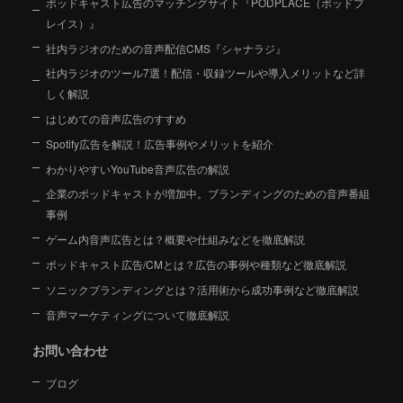
ポッドキャスト広告のマッチングサイト『PODPLACE（ポッドプ
レイス）』
社内ラジオのための音声配信CMS『シャナラジ』
社内ラジオのツール7選！配信・収録ツールや導入メリットなど詳
しく解説
はじめての音声広告のすすめ
Spotify広告を解説！広告事例やメリットを紹介
わかりやすいYouTube音声広告の解説
企業のポッドキャストが増加中。ブランディングのための音声番組
事例
ゲーム内音声広告とは？概要や仕組みなどを徹底解説
ポッドキャスト広告/CMとは？広告の事例や種類など徹底解説
ソニックブランディングとは？活用術から成功事例など徹底解説
音声マーケティングについて徹底解説
お問い合わせ
ブログ