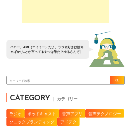
ハ
ロ
ー
、
A
M
I
（
エ
イ
ミ
ー
）
だ
よ
。
ラ
ジ
オ
好
き
は
陰
キ
ャ
ば
か
り
.
.
と
か
言
っ
て
る
や
つ
は
誰
だ
？
ゆ
る
さ
ん
ぞ
〜
？
CATEGORY
｜ カテゴリー
ラジオ
ポッドキャスト
音声アプリ
音声テクノロジー
ソニックブランディング
アドテク