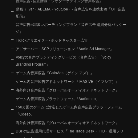
音声広告×位置情報『ジオターゲティング音声広告』
動画（Tver・ABEMA・Youtube）×音声広告を連携出稿『OTT広告
配信』
音声広告出稿&レポーティングプラン『音声広告 購買分析パッケー
ジ』
TikTokクリエイター×ポッドキャスター広告
アドサーバー・SSPソリューション『Audio Ad Manager』
Voicyの音声ブランディングサービス（音声広告）『Voicy
Branding Program』
ゲーム内音声広告『GainAds（ゲイン アズ）』
ゲーム内音声広告アドネットワーク『IMASIVE（イマシブ）』
海外向け音声広告『グローバルオーディオアドネットワーク』
ゲーム内音声広告プラットフォーム『Audiomob』
150カ国のゲームに対応したゲーム内音声広告プラットフォーム
『Odeeo』
海外向け音声広告『グローバルオーディオアドネットワーク』
DSPの広告運用代理サービス『The Trade Desk（TTD）運用ソリ
ューション』