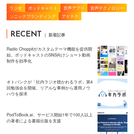
ラジオ
ポッドキャスト
音声アプリ
音声テクノロジー
ソニックブランディング
アドテク
RECENT
｜ 新着記事
Radio Choppitがカスタムテーマ機能を提供開
始。ポッドキャストのSNS向けショート動画
制作を効率化
オトバンクが「社内ラジオ聴かれるラボ」第4
回勉強会を開催。リアルな事例から運用ノウ
ハウを探求
PodToBook.ai、サービス開始1年で100人以上
の著者による書籍出版を支援