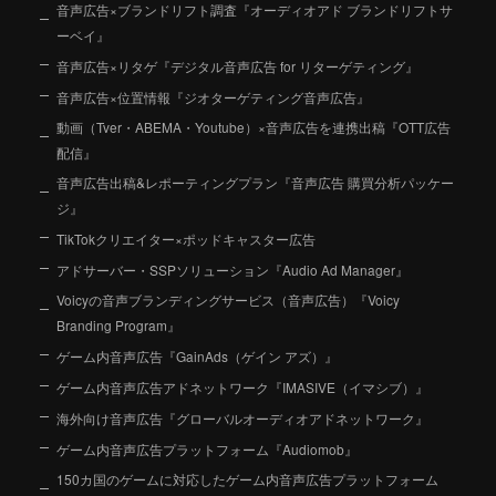
音声広告×ブランドリフト調査『オーディオアド ブランドリフトサ
ーベイ』
音声広告×リタゲ『デジタル音声広告 for リターゲティング』
音声広告×位置情報『ジオターゲティング音声広告』
動画（Tver・ABEMA・Youtube）×音声広告を連携出稿『OTT広告
配信』
音声広告出稿&レポーティングプラン『音声広告 購買分析パッケー
ジ』
TikTokクリエイター×ポッドキャスター広告
アドサーバー・SSPソリューション『Audio Ad Manager』
Voicyの音声ブランディングサービス（音声広告）『Voicy
Branding Program』
ゲーム内音声広告『GainAds（ゲイン アズ）』
ゲーム内音声広告アドネットワーク『IMASIVE（イマシブ）』
海外向け音声広告『グローバルオーディオアドネットワーク』
ゲーム内音声広告プラットフォーム『Audiomob』
150カ国のゲームに対応したゲーム内音声広告プラットフォーム