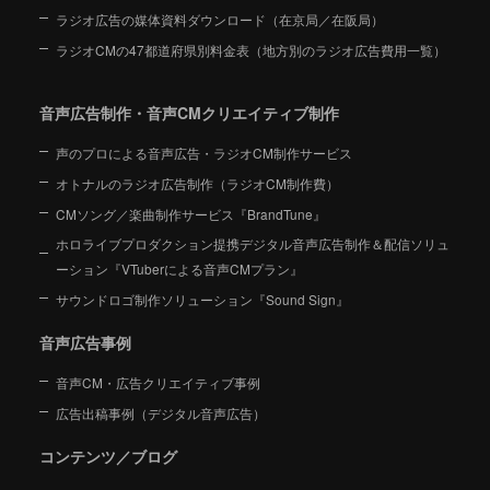
ラジオ広告の媒体資料ダウンロード（在京局／在阪局）
ラジオCMの47都道府県別料金表（地方別のラジオ広告費用一覧）
音声広告制作・音声CMクリエイティブ制作
声のプロによる音声広告・ラジオCM制作サービス
オトナルのラジオ広告制作（ラジオCM制作費）
CMソング／楽曲制作サービス『BrandTune』
ホロライブプロダクション提携デジタル音声広告制作＆配信ソリュ
ーション
『VTuberによる音声CMプラン』
サウンドロゴ制作ソリューション『Sound Sign』
音声広告事例
音声CM・広告クリエイティブ事例
広告出稿事例（デジタル音声広告）
コンテンツ／ブログ