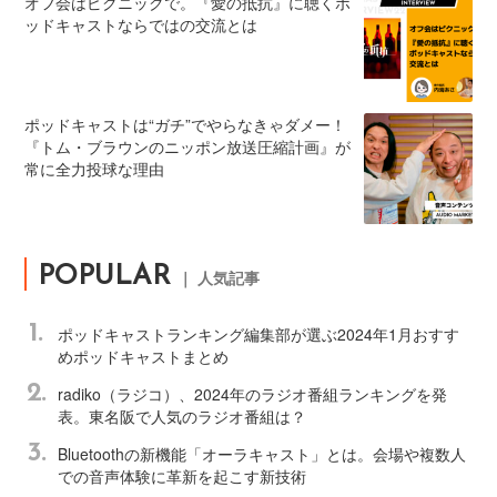
オフ会はピクニックで。『愛の抵抗』に聴くポ
ッドキャストならではの交流とは
ポッドキャストは“ガチ”でやらなきゃダメー！
『トム・ブラウンのニッポン放送圧縮計画』が
常に全力投球な理由
POPULAR
｜ 人気記事
1.
ポッドキャストランキング編集部が選ぶ2024年1月おすす
めポッドキャストまとめ
2.
radiko（ラジコ）、2024年のラジオ番組ランキングを発
表。東名阪で人気のラジオ番組は？
3.
Bluetoothの新機能「オーラキャスト」とは。会場や複数人
での音声体験に革新を起こす新技術