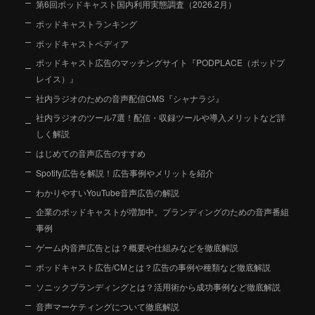
第6回ポッドキャスト国内利用実態調査（2026.2月）
ポッドキャストランキング
ポッドキャストペディア
ポッドキャスト広告のマッチングサイト『PODPLACE（ポッドプ
レイス）』
社内ラジオのための音声配信CMS『シャナラジ』
社内ラジオのツール7選！配信・収録ツールや導入メリットなど詳
しく解説
はじめての音声広告のすすめ
Spotify広告を解説！広告事例やメリットを紹介
わかりやすいYouTube音声広告の解説
企業のポッドキャストが増加中。ブランディングのための音声番組
事例
ゲーム内音声広告とは？概要や仕組みなどを徹底解説
ポッドキャスト広告/CMとは？広告の事例や種類など徹底解説
ソニックブランディングとは？活用術から成功事例など徹底解説
音声マーケティングについて徹底解説