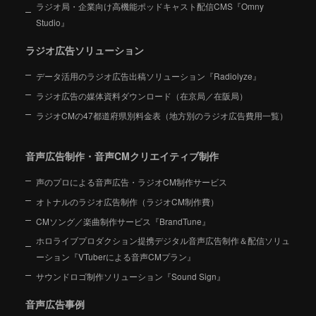
ラジオ局・企業向け高機能ポッドキャスト配信CMS『Omny
Studio』
ラジオ広告ソリューション
データ活用のラジオ広告出稿ソリューション『Radiolyze』
ラジオ広告の媒体資料ダウンロード（在京局／在阪局）
ラジオCMの47都道府県別料金表（地方別のラジオ広告費用一覧）
音声広告制作・音声CMクリエイティブ制作
声のプロによる音声広告・ラジオCM制作サービス
オトナルのラジオ広告制作（ラジオCM制作費）
CMソング／楽曲制作サービス『BrandTune』
ホロライブプロダクション提携デジタル音声広告制作＆配信ソリュ
ーション
『VTuberによる音声CMプラン』
サウンドロゴ制作ソリューション『Sound Sign』
音声広告事例