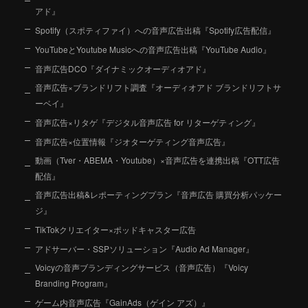
アド』
Spotify（スポティファイ）への音声広告出稿『Spotify広告配信』
YouTubeとYoutube Musicへの音声広告出稿『YouTube Audio』
音声広告DCO『ダイナミックオーディオアド』
音声広告×ブランドリフト調査『オーディオアド ブランドリフトサ
ーベイ』
音声広告×リタゲ『デジタル音声広告 for リターゲティング』
音声広告×位置情報『ジオターゲティング音声広告』
動画（Tver・ABEMA・Youtube）×音声広告を連携出稿『OTT広告
配信』
音声広告出稿&レポーティングプラン『音声広告 購買分析パッケー
ジ』
TikTokクリエイター×ポッドキャスター広告
アドサーバー・SSPソリューション『Audio Ad Manager』
Voicyの音声ブランディングサービス（音声広告）『Voicy
Branding Program』
ゲーム内音声広告『GainAds（ゲイン アズ）』