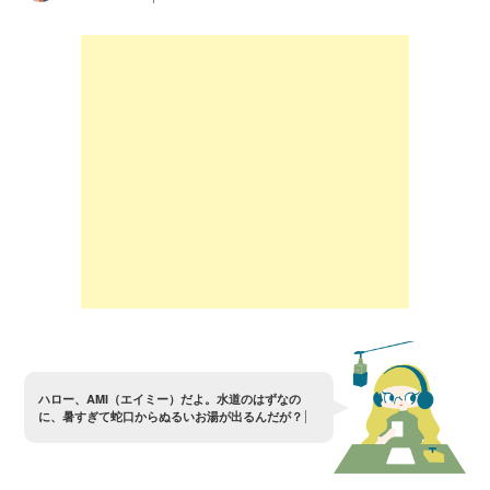
ハ
ロ
ー
、
A
M
I
（
エ
イ
ミ
ー
）
だ
よ
。
水
道
の
は
ず
な
の
に
、
暑
す
ぎ
て
蛇
口
か
ら
ぬ
る
い
お
湯
が
出
る
ん
だ
が
？