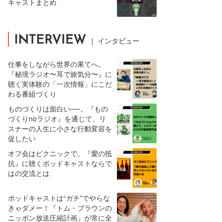
キャストまとめ
INTERVIEW
｜ インタビュー
仕事をしながら世界の果てへ。
『秘境ラジオ〜耳で旅気分〜』に
聴く実体験の「一次情報」にこだ
わる番組づくり
ものづくりは面白い──。『もの
づくりnoラジオ』を通じて、リ
スナーの人生に小さな行動変容を
促したい
オフ会はピクニックで。『愛の抵
抗』に聴くポッドキャストならで
はの交流とは
ポッドキャストは“ガチ”でやらな
きゃダメー！『トム・ブラウンの
ニッポン放送圧縮計画』が常に全