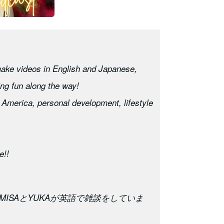
ake videos in English and Japanese,
ing fun along the way!
America, personal development, lifestyle
e!!
ISAとYUKAが英語で雑談をしていま