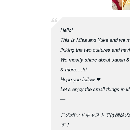
Hello!
This is Misa and Yuka and we m
linking the two cultures and hav
We mostly share about Japan & 
& more….!!!
Hope you follow ❤︎
Let’s enjoy the small things in lif
—
このポッドキャストでは姉妹のM
す！