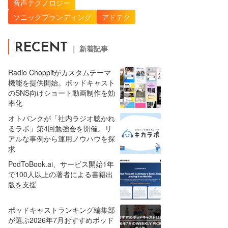
音声テクノロジー
ソニックブランディング
アドテク
RECENT
｜ 新着記事
Radio Choppitがカスタムテーマ
機能を提供開始。ポッドキャスト
のSNS向けショート動画制作を効
率化
オトバンクが「社内ラジオ聴かれ
るラボ」第4回勉強会を開催。リ
アルな事例から運用ノウハウを探
求
PodToBook.ai、サービス開始1年
で100人以上の著者による書籍出
版を支援
ポッドキャストランキング編集部
が選ぶ2026年7月おすすめポッド