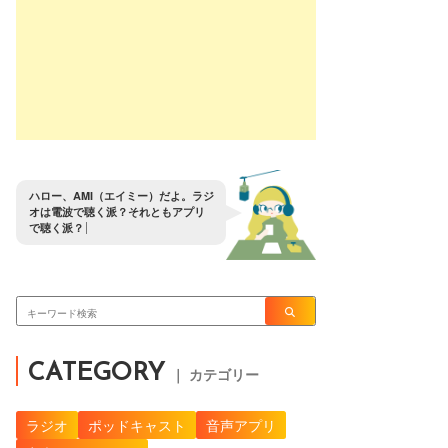
ハ
ロ
ー
、
A
M
I
（
エ
イ
ミ
ー
）
だ
よ
。
ラ
ジ
オ
は
電
波
で
聴
く
派
？
そ
れ
と
も
ア
プ
リ
で
聴
く
派
？
CATEGORY
｜ カテゴリー
ラジオ
ポッドキャスト
音声アプリ