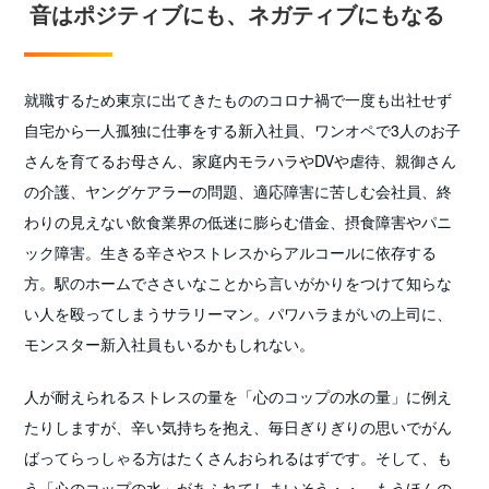
音はポジティブにも、ネガティブにもなる
就職するため東京に出てきたもののコロナ禍で一度も出社せず
自宅から一人孤独に仕事をする新入社員、ワンオペで3人のお子
さんを育てるお母さん、家庭内モラハラやDVや虐待、親御さん
の介護、ヤングケアラーの問題、適応障害に苦しむ会社員、終
わりの見えない飲食業界の低迷に膨らむ借金、摂食障害やパニ
ック障害。生きる辛さやストレスからアルコールに依存する
方。駅のホームでささいなことから言いがかりをつけて知らな
い人を殴ってしまうサラリーマン。パワハラまがいの上司に、
モンスター新入社員もいるかもしれない。
人が耐えられるストレスの量を「心のコップの水の量」に例え
たりしますが、辛い気持ちを抱え、毎日ぎりぎりの思いでがん
ばってらっしゃる方はたくさんおられるはずです。そして、も
う「心のコップの水」があふれてしまいそう・・。もうほんの