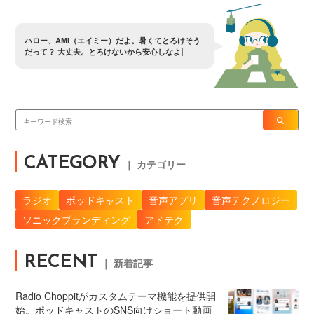
ハ
ロ
ー
、
A
M
I
（
エ
イ
ミ
ー
）
だ
よ
。
暑
く
て
と
ろ
け
そ
う
だ
っ
て
？
大
丈
夫
。
と
ろ
け
な
い
か
ら
安
心
し
な
よ
CATEGORY
｜ カテゴリー
ラジオ
ポッドキャスト
音声アプリ
音声テクノロジー
ソニックブランディング
アドテク
RECENT
｜ 新着記事
Radio Choppitがカスタムテーマ機能を提供開
始。ポッドキャストのSNS向けショート動画