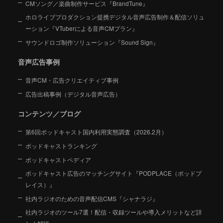
CMソング／楽曲制作サービス『BrandTune』
ホロライブプロダクション提携デジタル音声広告制作＆配信ソリュ
ーション
『VTuberによる音声CMプラン』
サウンドロゴ制作ソリューション『Sound Sign』
音声広告事例
音声CM・広告クリエイティブ事例
広告出稿事例（デジタル音声広告）
コンテンツ／ブログ
第6回ポッドキャスト国内利用実態調査（2026.2月）
ポッドキャストランキング
ポッドキャストペディア
ポッドキャスト広告のマッチングサイト『PODPLACE（ポッドプ
レイス）』
社内ラジオのための音声配信CMS『シャナラジ』
社内ラジオのツール7選！配信・収録ツールや導入メリットなど詳