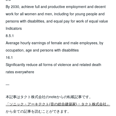
By 2030, achieve full and productive employment and decent
work for all women and men, including for young people and
persons with disabilities, and equal pay for work of equal value
Indicators
8.5.1
Average hourly earnings of female and male employees, by
occupation, age and persons with disabilities
16.1
Significantly reduce all forms of violence and related death
rates everywhere
—
本記事はタクト株式会社のnoteからの転載記事です。
「ソニック・アーキテクト(音の総合建築家) ｰ タクト株式会社」
から全ての記事を読むことができます。