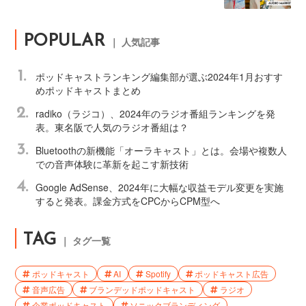
POPULAR
｜ 人気記事
1.
ポッドキャストランキング編集部が選ぶ2024年1月おすす
めポッドキャストまとめ
2.
radiko（ラジコ）、2024年のラジオ番組ランキングを発
表。東名阪で人気のラジオ番組は？
3.
Bluetoothの新機能「オーラキャスト」とは。会場や複数人
での音声体験に革新を起こす新技術
4.
Google AdSense、2024年に大幅な収益モデル変更を実施
すると発表。課金方式をCPCからCPM型へ
TAG
｜ タグ一覧
ポッドキャスト
AI
Spotify
ポッドキャスト広告
音声広告
ブランデッドポッドキャスト
ラジオ
企業ポッドキャスト
ソニックブランディング