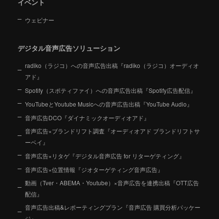
イベント
ウェビナー
デジタル音声広告ソリューション
radiko（ラジコ）への音声広告出稿『radiko（ラジコ）オーディオ
アド』
Spotify（スポティファイ）への音声広告出稿『Spotify広告配信』
YouTubeとYoutube Musicへの音声広告出稿『YouTube Audio』
音声広告DCO『ダイナミックオーディオアド』
音声広告×ブランドリフト調査『オーディオアド ブランドリフトサ
ーベイ』
音声広告×リタゲ『デジタル音声広告 for リターゲティング』
音声広告×位置情報『ジオターゲティング音声広告』
動画（Tver・ABEMA・Youtube）×音声広告を連携出稿『OTT広告
配信』
音声広告出稿&レポーティングプラン『音声広告 購買分析パッケー
ジ』