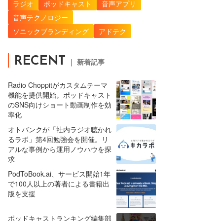
ラジオ
ポッドキャスト
音声アプリ
音声テクノロジー
ソニックブランディング
アドテク
RECENT
｜ 新着記事
Radio Choppitがカスタムテーマ
機能を提供開始。ポッドキャスト
のSNS向けショート動画制作を効
率化
オトバンクが「社内ラジオ聴かれ
るラボ」第4回勉強会を開催。リ
アルな事例から運用ノウハウを探
求
PodToBook.ai、サービス開始1年
で100人以上の著者による書籍出
版を支援
ポッドキャストランキング編集部