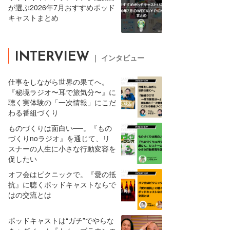
が選ぶ2026年7月おすすめポッド
キャストまとめ
INTERVIEW
｜ インタビュー
仕事をしながら世界の果てへ。
『秘境ラジオ〜耳で旅気分〜』に
聴く実体験の「一次情報」にこだ
わる番組づくり
ものづくりは面白い──。『もの
づくりnoラジオ』を通じて、リ
スナーの人生に小さな行動変容を
促したい
オフ会はピクニックで。『愛の抵
抗』に聴くポッドキャストならで
はの交流とは
ポッドキャストは“ガチ”でやらな