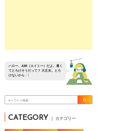
ハ
ロ
ー
、
A
M
I
（
エ
イ
ミ
ー
）
だ
よ
。
暑
く
て
と
ろ
け
そ
う
だ
っ
て
？
大
丈
夫
。
と
ろ
け
な
い
か
ら
安
心
し
な
よ
CATEGORY
｜ カテゴリー