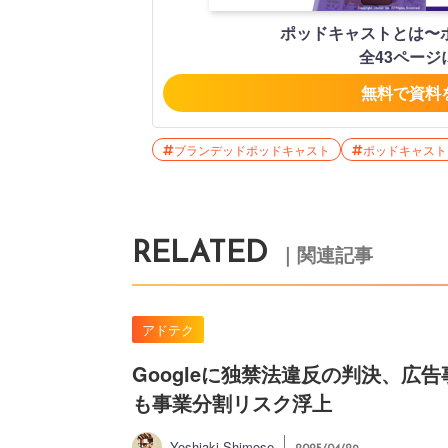
ポッドキャストとは〜
全43ペー
無料で資料
ブランデッドポッドキャスト
ポッドキャスト
RELATED
｜関連記事
アドテク
Googleに独禁法違反の判決、広
も事業分割リスク浮上
Yoshiaki Shimose