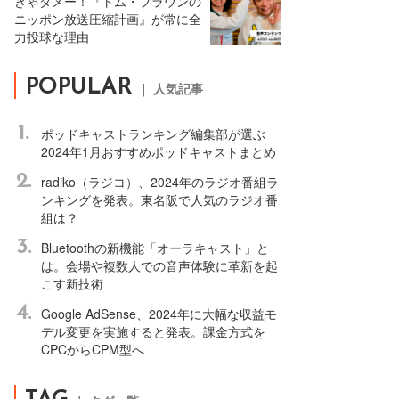
きゃダメー！『トム・ブラウンの
ニッポン放送圧縮計画』が常に全
力投球な理由
POPULAR
｜ 人気記事
1.
ポッドキャストランキング編集部が選ぶ
2024年1月おすすめポッドキャストまとめ
2.
radiko（ラジコ）、2024年のラジオ番組ラ
ンキングを発表。東名阪で人気のラジオ番
組は？
3.
Bluetoothの新機能「オーラキャスト」と
は。会場や複数人での音声体験に革新を起
こす新技術
4.
Google AdSense、2024年に大幅な収益モ
デル変更を実施すると発表。課金方式を
CPCからCPM型へ