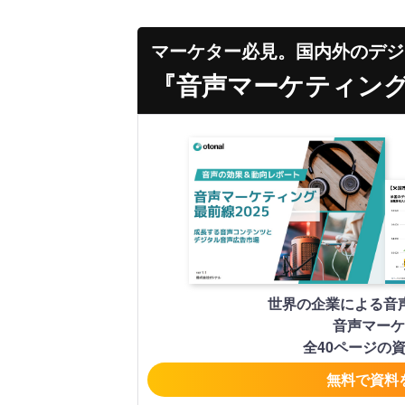
マーケター必見。国内外のデジ
『音声マーケティング最
世界の企業による音
音声マーケ
全40ページの
無料で資料