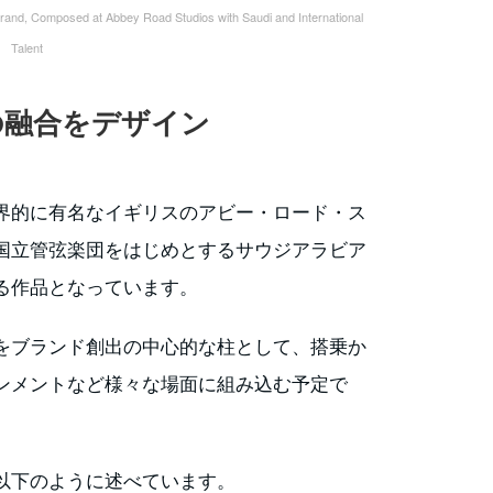
nd, Composed at Abbey Road Studios with Saudi and International
Talent
の融合をデザイン
界的に有名なイギリスのアビー・ロード・ス
国立管弦楽団をはじめとするサウジアラビア
る作品となっています。
をブランド創出の中心的な柱として、搭乗か
ンメントなど様々な場面に組み込む予定で
以下のように述べています。