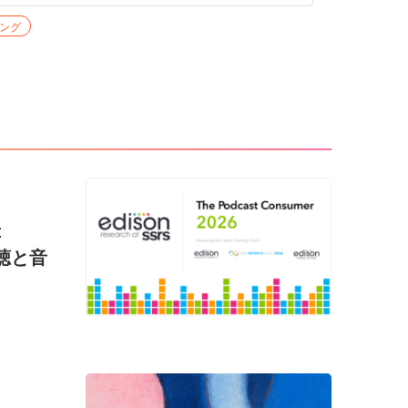
ング
t
視聴と音