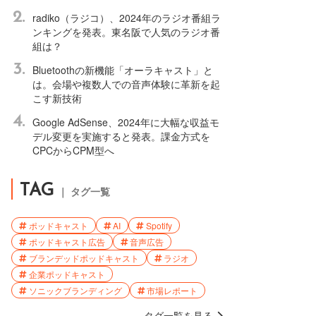
2.
radiko（ラジコ）、2024年のラジオ番組ラ
ンキングを発表。東名阪で人気のラジオ番
組は？
3.
Bluetoothの新機能「オーラキャスト」と
は。会場や複数人での音声体験に革新を起
こす新技術
4.
Google AdSense、2024年に大幅な収益モ
デル変更を実施すると発表。課金方式を
CPCからCPM型へ
TAG
｜ タグ一覧
ポッドキャスト
AI
Spotify
ポッドキャスト広告
音声広告
ブランデッドポッドキャスト
ラジオ
企業ポッドキャスト
ソニックブランディング
市場レポート
タグ一覧を見る