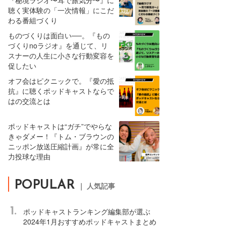
『秘境ラジオ〜耳で旅気分〜』に
聴く実体験の「一次情報」にこだ
わる番組づくり
ものづくりは面白い──。『もの
づくりnoラジオ』を通じて、リ
スナーの人生に小さな行動変容を
促したい
オフ会はピクニックで。『愛の抵
抗』に聴くポッドキャストならで
はの交流とは
ポッドキャストは“ガチ”でやらな
きゃダメー！『トム・ブラウンの
ニッポン放送圧縮計画』が常に全
力投球な理由
POPULAR
｜ 人気記事
1.
ポッドキャストランキング編集部が選ぶ
2024年1月おすすめポッドキャストまとめ