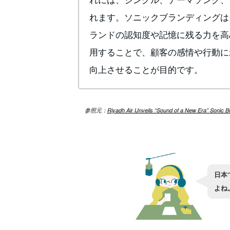
れます。ソニックブランディングは
ランドの認知度や記憶に残る力を高
用することで、顧客の感情や行動に
向上させることが目的です。
参照元：
Riyadh Air Unveils “Sound of a New Era” Sonic B
日本
よね