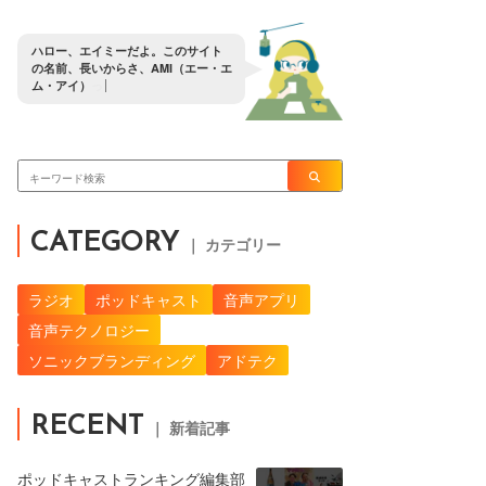
ハ
ロ
ー
、
エ
イ
ミ
ー
だ
よ
。
こ
の
サ
イ
ト
の
名
前
、
長
い
か
ら
さ
、
A
M
I
（
エ
ー
・
エ
ム
・
ア
イ
）
っ
て
覚
え
て
よ
。
CATEGORY
｜ カテゴリー
ラジオ
ポッドキャスト
音声アプリ
音声テクノロジー
ソニックブランディング
アドテク
RECENT
｜ 新着記事
ポッドキャストランキング編集部