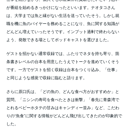
が番組を始めるきっかけになったといいます。ナオタコさん
は、大学までは魚と縁がない生活を送っていたそう。しかし就
職を機に魚のバイヤーを務めることになり、魚に関する知識が
どんどん増えていったそうです。インプット過剰で終わらない
よう、発散できる場としてポッドキャストを選びました。
ゲストを招かない通常収録では、ふたりでネタを持ち寄り、箇
条書きレベルの台本を用意したうえでトークを進めていくそう
です。一方でゲストを招く収録は台本をつくり込み、「仕事」
と同じような感覚で収録に臨むと語ります。
さらに原口氏は、「どの魚の、どんな食べ方がおすすめか」と
質問。「ニシンの寿司を食べたときは衝撃」「春先に青森湾で
とれるベビーホタテの甘みはキャンディー並み」など、こだわ
りの“魚食”に関する情報がどんどん飛び出してきたのが印象的で
した。