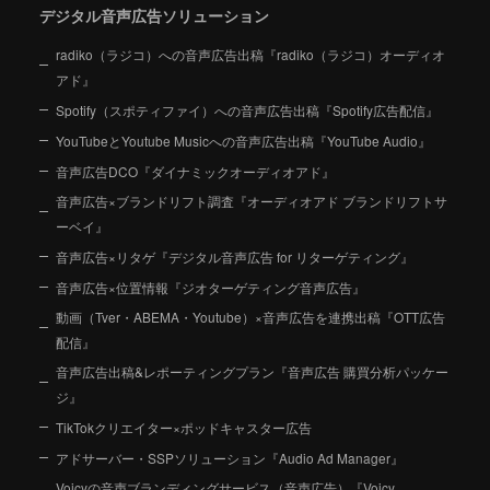
デジタル音声広告ソリューション
radiko（ラジコ）への音声広告出稿『radiko（ラジコ）オーディオ
アド』
Spotify（スポティファイ）への音声広告出稿『Spotify広告配信』
YouTubeとYoutube Musicへの音声広告出稿『YouTube Audio』
音声広告DCO『ダイナミックオーディオアド』
音声広告×ブランドリフト調査『オーディオアド ブランドリフトサ
ーベイ』
音声広告×リタゲ『デジタル音声広告 for リターゲティング』
音声広告×位置情報『ジオターゲティング音声広告』
動画（Tver・ABEMA・Youtube）×音声広告を連携出稿『OTT広告
配信』
音声広告出稿&レポーティングプラン『音声広告 購買分析パッケー
ジ』
TikTokクリエイター×ポッドキャスター広告
アドサーバー・SSPソリューション『Audio Ad Manager』
Voicyの音声ブランディングサービス（音声広告）『Voicy