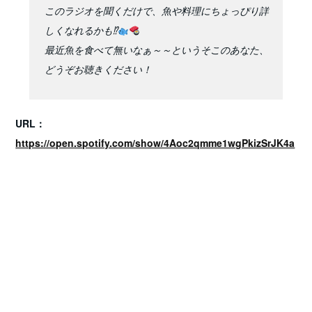
このラジオを聞くだけで、魚や料理にちょっぴり詳
しくなれるかも⁉︎
最近魚を食べて無いなぁ～～というそこのあなた、
どうぞお聴きください！
URL：
https://open.spotify.com/show/4Aoc2qmme1wgPkizSrJK4a