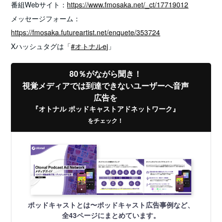
番組Webサイト：
https://www.fmosaka.net/_ct/17719012
メッセージフォーム：
https://fmosaka.futureartist.net/enquete/353724
Xハッシュタグは「
#オトナルej
」
80％がながら聞き！
視覚メディアでは到達できないユーザーへ音声
広告を
『オトナル ポッドキャストアドネットワーク』
をチェック！
ポッドキャストとは〜ポッドキャスト広告事例など、
全43ページにまとめています。