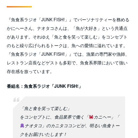
『魚食系ラジオ「JUNK FISH!」』でパーソナリティーを務める
かにへーさん、ナオタコさんは、「魚が大好き」という共通点
があります。それゆえ「魚と食を笑って楽しむ」をコンセプト
のもと繰り広げられるトークは、魚への愛情に溢れています。
『魚食系ラジオ「JUNK FISH!」』では、漁業の専門家や漁師、
レストラン店長などゲストも多彩で、魚食系界隈において強い
存在感を放っています。
番組名：魚食系ラジオ「JUNK FISH!」
「魚と食を笑って楽しむ」
をコンセプトに、食品業界で働く「
カニヘー」「
ナオタコ」のカニタココンビが、明るい魚食トー
クをお届けいたします！