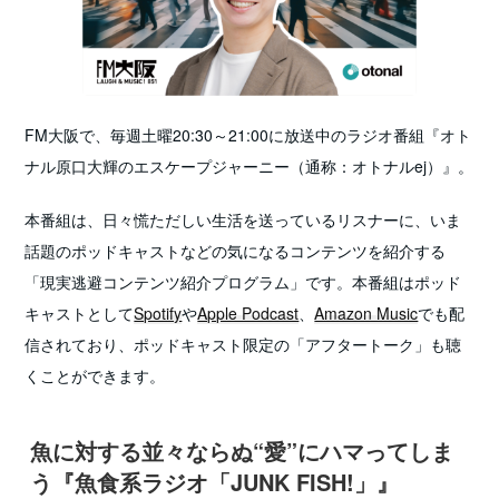
FM大阪で、毎週土曜20:30～21:00に放送中のラジオ番組『オト
ナル原口大輝のエスケープジャーニー（通称：オトナルej）』。
本番組は、日々慌ただしい生活を送っているリスナーに、いま
話題のポッドキャストなどの気になるコンテンツを紹介する
「現実逃避コンテンツ紹介プログラム」です。
本番組はポッド
キャストとして
Spotify
や
Apple Podcast
、
Amazon Music
でも配
信されており、ポッドキャスト限定の「アフタートーク」も聴
くことができます。
魚に対する並々ならぬ“愛”にハマってしま
う『魚食系ラジオ「JUNK FISH!」』