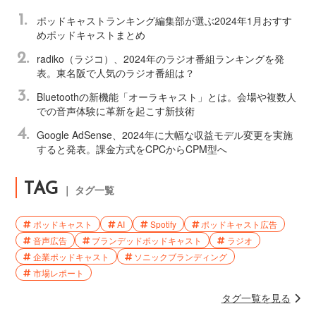
1.
ポッドキャストランキング編集部が選ぶ2024年1月おすす
めポッドキャストまとめ
2.
radiko（ラジコ）、2024年のラジオ番組ランキングを発
表。東名阪で人気のラジオ番組は？
3.
Bluetoothの新機能「オーラキャスト」とは。会場や複数人
での音声体験に革新を起こす新技術
4.
Google AdSense、2024年に大幅な収益モデル変更を実施
すると発表。課金方式をCPCからCPM型へ
TAG
｜ タグ一覧
ポッドキャスト
AI
Spotify
ポッドキャスト広告
音声広告
ブランデッドポッドキャスト
ラジオ
企業ポッドキャスト
ソニックブランディング
市場レポート
タグ一覧を見る