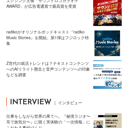
エクシング主催「サウンドロゴカラオケ
AWARD」が広告電通賞で最高賞を受賞
radikoがオリジナルポッドキャスト『radiko
Music Stories』を開始。第1弾はフジロック特
集
Z世代の就活トレンドは？テキストコンテンツ
へのAIリライト懸念と音声コンテンツへの印象
などを調査
INTERVIEW
｜ インタビュー
仕事をしながら世界の果てへ。『秘境ラジオ〜
耳で旅気分〜』に聴く実体験の「一次情報」に
こだわる番組づくり