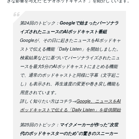
きな影響を与えた“ビデオポッドキャスト”」を紹介しています。
第24回のトピック：
Googleで始まったパーソナラ
イズされたニュースのAIポッドキャスト番組
Googleが、その日に起きたニュースをAIポッドキャ
ストで伝える機能「Daily Listen」を開始しました。
検索結果などに基づいてパーソナライズされたニュ
ースを最大5分のAIポッドキャストにまとめる機能
で、通常のポッドキャストと同様に字幕（文字起こ
し）も表示され、再生速度の変更や巻き戻し機能も
用意されています。
詳しく知りたい方はコチラ→
Google、ニュースをAI
ポッドキャストで伝える「Daily Listen」を提供開始
第25回のトピック：
マイクメーカーが作った“次世
代のポッドキャスターのため”の驚きのスニーカー