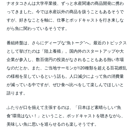
ナオタコさんは大学卒業後、ずっと水産関連の商品開発に携わ
ってきました。今では水産以外の商品を扱うこともあるそうで
すが、好きなことを軸に、仕事とポッドキャストを行き来しな
がら魚に関わっているそうです。
番組終盤は、さらにディープな“魚トーク”へ。最近のトピックス
として挙げたのは「陸上養殖」。国内外のスタートアップや大
企業が参入し、数百億円の投資がなされることもある熱い市場
なのだとか。また、ご当地サーモンが120種類を超える百花繚乱
の様相を呈しているという話も。人口減少によって魚の消費量
が減っている中ですが、ぜひ食べ比べをして楽しんでほしいと
語ります。
ふたりが口を揃えて主張するのは、「日本ほど素晴らしい“魚
食”環境はない！」ということ。ポッドキャストを聴きながら、
美味しい魚に思いを巡らせるのも楽しそうです。