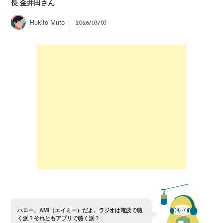
長 金井田さん
Rukito Muto
2026/03/03
ハ
ロ
ー
、
A
M
I
（
エ
イ
ミ
ー
）
だ
よ
。
ラ
ジ
オ
は
電
波
で
聴
く
派
？
そ
れ
と
も
ア
プ
リ
で
聴
く
派
？