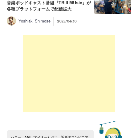
音楽ポッドキャスト番組『TRill MUsic』が
各種プラットフォームで配信拡大
Yoshiaki Shimose
2025/04/30
ハ
ロ
ー
、
A
M
I
（
エ
イ
ミ
ー
）
だ
よ
。
近
所
の
コ
ン
ビ
ニ
で