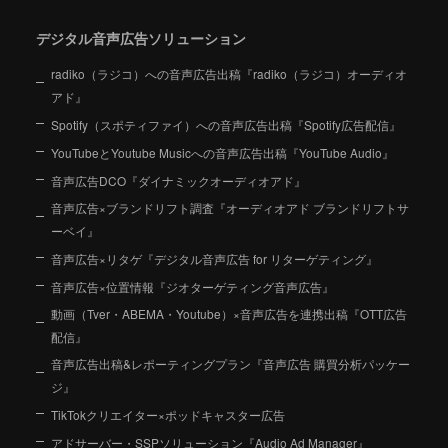
デジタル音声広告ソリューション
radiko（ラジコ）への音声広告出稿『radiko（ラジコ）オーディオ
アド』
Spotify（スポティファイ）への音声広告出稿『Spotify広告配信』
YouTubeとYoutube Musicへの音声広告出稿『YouTube Audio』
音声広告DCO『ダイナミックオーディオアド』
音声広告×ブランドリフト調査『オーディオアド ブランドリフトサ
ーベイ』
音声広告×リタゲ『デジタル音声広告 for リターゲティング』
音声広告×位置情報『ジオターゲティング音声広告』
動画（Tver・ABEMA・Youtube）×音声広告を連携出稿『OTT広告
配信』
音声広告出稿&レポーティングプラン『音声広告 購買分析パッケー
ジ』
TikTokクリエイター×ポッドキャスター広告
アドサーバー・SSPソリューション『Audio Ad Manager』