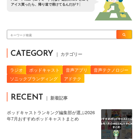
ア
イ
ス
買
っ
た
ら
、
帰
り
道
で
溶
け
て
る
ん
だ
が
？
CATEGORY
｜ カテゴリー
ラジオ
ポッドキャスト
音声アプリ
音声テクノロジー
ソニックブランディング
アドテク
RECENT
｜ 新着記事
ポッドキャストランキング編集部が選ぶ2026
年7月おすすめポッドキャストまとめ