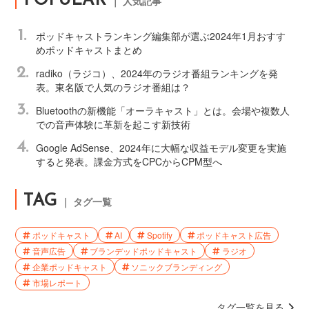
POPULAR
｜ 人気記事
1.
ポッドキャストランキング編集部が選ぶ2024年1月おすす
めポッドキャストまとめ
2.
radiko（ラジコ）、2024年のラジオ番組ランキングを発
表。東名阪で人気のラジオ番組は？
3.
Bluetoothの新機能「オーラキャスト」とは。会場や複数人
での音声体験に革新を起こす新技術
4.
Google AdSense、2024年に大幅な収益モデル変更を実施
すると発表。課金方式をCPCからCPM型へ
TAG
｜ タグ一覧
ポッドキャスト
AI
Spotify
ポッドキャスト広告
音声広告
ブランデッドポッドキャスト
ラジオ
企業ポッドキャスト
ソニックブランディング
市場レポート
タグ一覧を見る