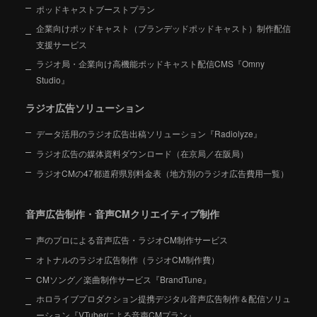
ポッドキャストブーストプラン
企業向けポッドキャスト（ブランデッドポッドキャスト）制作配信
支援サービス
ラジオ局・企業向け高機能ポッドキャスト配信CMS『Omny
Studio』
ラジオ広告ソリューション
データ活用のラジオ広告出稿ソリューション『Radiolyze』
ラジオ広告の媒体資料ダウンロード（在京局／在阪局）
ラジオCMの47都道府県別料金表（地方別のラジオ広告費用一覧）
音声広告制作・音声CMクリエイティブ制作
声のプロによる音声広告・ラジオCM制作サービス
オトナルのラジオ広告制作（ラジオCM制作費）
CMソング／楽曲制作サービス『BrandTune』
ホロライブプロダクション提携デジタル音声広告制作＆配信ソリュ
ーション
『VTuberによる音声CMプラン』