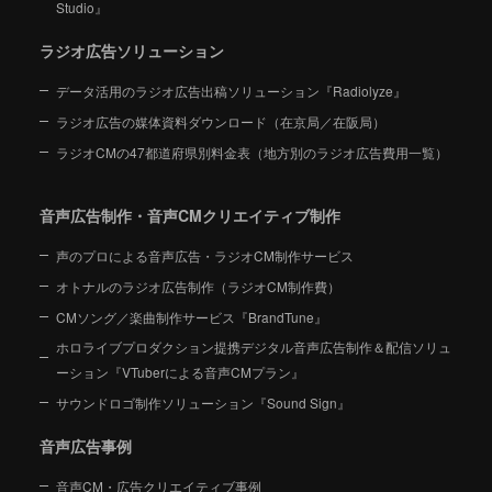
Studio』
ラジオ広告ソリューション
データ活用のラジオ広告出稿ソリューション『Radiolyze』
ラジオ広告の媒体資料ダウンロード（在京局／在阪局）
ラジオCMの47都道府県別料金表（地方別のラジオ広告費用一覧）
音声広告制作・音声CMクリエイティブ制作
声のプロによる音声広告・ラジオCM制作サービス
オトナルのラジオ広告制作（ラジオCM制作費）
CMソング／楽曲制作サービス『BrandTune』
ホロライブプロダクション提携デジタル音声広告制作＆配信ソリュ
ーション
『VTuberによる音声CMプラン』
サウンドロゴ制作ソリューション『Sound Sign』
音声広告事例
音声CM・広告クリエイティブ事例