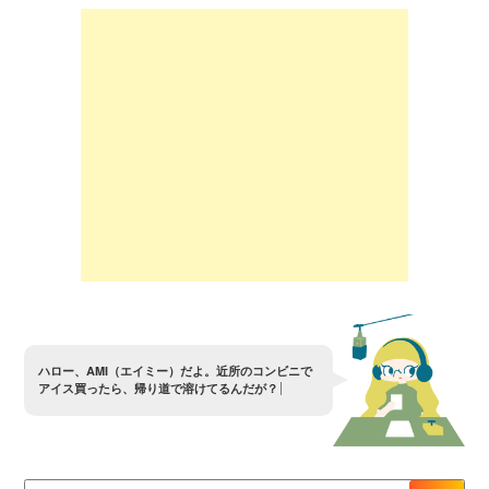
ハ
ロ
ー
、
A
M
I
（
エ
イ
ミ
ー
）
だ
よ
。
近
所
の
コ
ン
ビ
ニ
で
ア
イ
ス
買
っ
た
ら
、
帰
り
道
で
溶
け
て
る
ん
だ
が
？