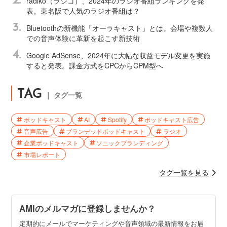
2.
radiko（ラジコ）、2024年のラジオ番組ランキングを発
表。東名阪で人気のラジオ番組は？
3.
Bluetoothの新機能「オーラキャスト」とは。会場や複数人
での音声体験に革新を起こす新技術
4.
Google AdSense、2024年に大幅な収益モデル変更を実施
すると発表。課金方式をCPCからCPM型へ
TAG
｜ タグ一覧
ポッドキャスト
AI
Spotify
ポッドキャスト広告
音声広告
ブランデッドポッドキャスト
ラジオ
企業ポッドキャスト
ソニックブランディング
市場レポート
タグ一覧を見る
AMIのメルマガに登録しませんか？
定期的にメールでマーケティングや音声領域の最新情報をお届