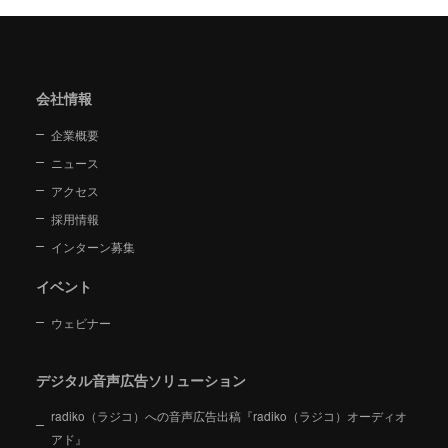
会社情報
企業概要
ニュース
アクセス
採用情報
インターン募集
イベント
ウェビナー
デジタル音声広告ソリューション
radiko（ラジコ）への音声広告出稿『radiko（ラジコ）オーディオ
アド』