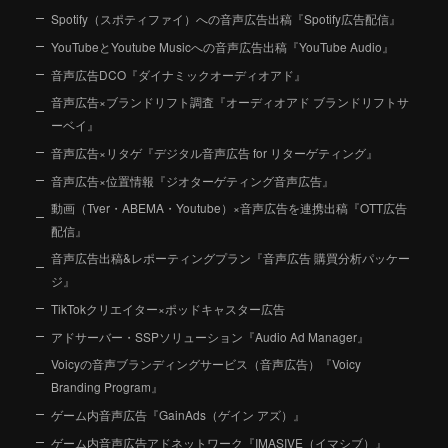
Spotify（スポティファイ）への音声広告出稿『Spotify広告配信』
YouTubeとYoutube Musicへの音声広告出稿『YouTube Audio』
音声広告DCO『ダイナミックオーディオアド』
音声広告×ブランドリフト調査『オーディオアド ブランドリフトサ
ーベイ』
音声広告×リタゲ『デジタル音声広告 for リターゲティング』
音声広告×位置情報『ジオターゲティング音声広告』
動画（Tver・ABEMA・Youtube）×音声広告を連携出稿『OTT広告
配信』
音声広告出稿&レポーティングプラン『音声広告 購買分析パッケー
ジ』
TikTokクリエイター×ポッドキャスター広告
アドサーバー・SSPソリューション『Audio Ad Manager』
Voicyの音声ブランディングサービス（音声広告）『Voicy
Branding Program』
ゲーム内音声広告『GainAds（ゲイン アズ）』
ゲーム内音声広告アドネットワーク『IMASIVE（イマシブ）』