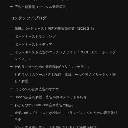
広告出稿事例（デジタル音声広告）
コンテンツ／ブログ
第6回ポッドキャスト国内利用実態調査（2026.2月）
ポッドキャストランキング
ポッドキャストペディア
ポッドキャスト広告のマッチングサイト『PODPLACE（ポッドプ
レイス）』
社内ラジオのための音声配信CMS『シャナラジ』
社内ラジオのツール7選！配信・収録ツールや導入メリットなど詳
しく解説
はじめての音声広告のすすめ
Spotify広告を解説！広告事例やメリットを紹介
わかりやすいYouTube音声広告の解説
企業のポッドキャストが増加中。ブランディングのための音声番組
事例
ゲーム内音声広告とは？概要や仕組みなどを徹底解説