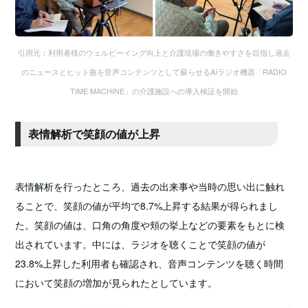
引用元：利用者様のウェルビーイング向上と介護現場の働きやすさを目指し過去
のニュースとヒット曲を音声コンテンツとして蘇らせるAIラジオ機器「RADIO
TIME MACHINE」の介護施設への導入検証を開始
表情解析で笑顔の値が上昇
表情解析を行ったところ、過去の出来事や当時の思い出に触れ
ることで、笑顔の値が平均で8.7%上昇する結果が得られまし
た。笑顔の値は、口角の角度や頬の挙上などの要素をもとに検
出されています。中には、ラジオを聴くことで笑顔の値が
23.8%上昇した利用者も確認され、音声コンテンツを聴く時間
において笑顔の増加が見られたとしています。