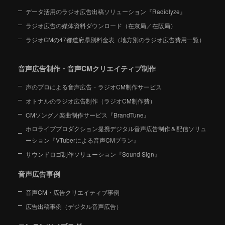
データ活用のラジオ広告出稿ソリューション『Radiolyze』
ラジオ広告の媒体資料ダウンロード（在京局／在阪局）
ラジオCMの47都道府県別料金表（地方別のラジオ広告費用一覧）
音声広告制作・音声CMクリエイティブ制作
声のプロによる音声広告・ラジオCM制作サービス
オトナルのラジオ広告制作（ラジオCM制作費）
CMソング／楽曲制作サービス『BrandTune』
ホロライブプロダクション提携デジタル音声広告制作＆配信ソリュ
ーション
『VTuberによる音声CMプラン』
サウンドロゴ制作ソリューション『Sound Sign』
音声広告事例
音声CM・広告クリエイティブ事例
広告出稿事例（デジタル音声広告）