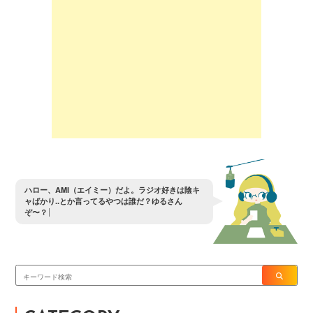
ハ
ロ
ー
、
A
M
I
（
エ
イ
ミ
ー
）
だ
よ
。
ラ
ジ
オ
好
き
は
陰
キ
ャ
ば
か
り
.
.
と
か
言
っ
て
る
や
つ
は
誰
だ
？
ゆ
る
さ
ん
ぞ
〜
？