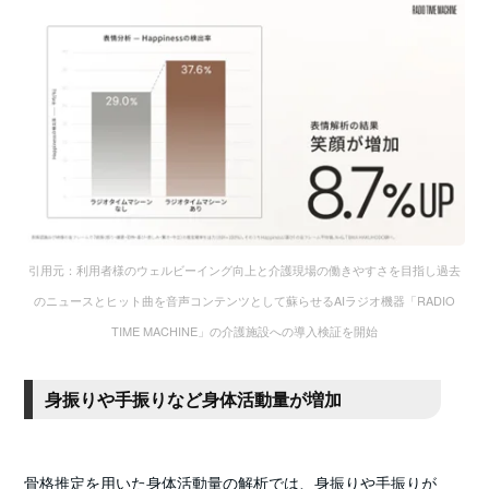
引用元：利用者様のウェルビーイング向上と介護現場の働きやすさを目指し過去
のニュースとヒット曲を音声コンテンツとして蘇らせるAIラジオ機器「RADIO
TIME MACHINE」の介護施設への導入検証を開始
身振りや手振りなど身体活動量が増加
骨格推定を用いた身体活動量の解析では、身振りや手振りが