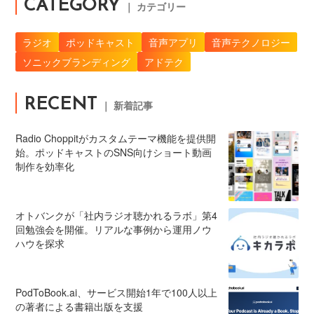
CATEGORY
｜ カテゴリー
ラジオ
ポッドキャスト
音声アプリ
音声テクノロジー
ソニックブランディング
アドテク
RECENT
｜ 新着記事
Radio Choppitがカスタムテーマ機能を提供開
始。ポッドキャストのSNS向けショート動画
制作を効率化
オトバンクが「社内ラジオ聴かれるラボ」第4
回勉強会を開催。リアルな事例から運用ノウ
ハウを探求
PodToBook.ai、サービス開始1年で100人以上
の著者による書籍出版を支援