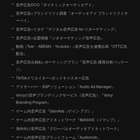
音声広告DCO『ダイナミックオーディオアド』
音声広告×ブランドリフト調査『オーディオアド ブランドリフトサ
ーベイ』
音声広告×リタゲ『デジタル音声広告 for リターゲティング』
音声広告×位置情報『ジオターゲティング音声広告』
動画（Tver・ABEMA・Youtube）×音声広告を連携出稿『OTT広告
配信』
音声広告出稿&レポーティングプラン『音声広告 購買分析パッケー
ジ』
TikTokクリエイター×ポッドキャスター広告
アドサーバー・SSPソリューション『Audio Ad Manager』
Voicyの音声ブランディングサービス（音声広告）『Voicy
Branding Program』
ゲーム内音声広告『GainAds（ゲイン アズ）』
ゲーム内音声広告アドネットワーク『IMASIVE（イマシブ）』
海外向け音声広告『グローバルオーディオアドネットワーク』
ゲーム内音声広告プラットフォーム『Audiomob』