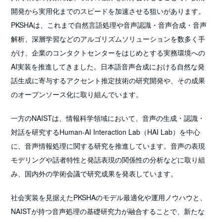
開発から実用化までのスピードを加速させる狙いがあります。
PKSHAは、これまで自然言語処理や音声認識・音声合成・音声
解析、深層学習などのアルゴリズムソリューションを数多く手
がけ、企業のコンタクトセンターをはじめとする実務環境への
AI実装を推進してきました。日本語音声合成における自然な発
話生成に寄与するアクセント推定技術の研究開発や、その成果
のオープンソース化に取り組んでいます。
一方のNAISTは、情報科学領域において、音声の生成・認識・
対話を研究するHuman-AI Interaction Lab（HAI Lab）を中心
に、音声情報処理に関する研究を推進しています。音声の表現
モデリングや話者特性と発話表現の関係性の分析などに取り組
み、国内外の学術会議で研究成果を発表しています。
社会実装を見据えたPKSHAのモデル最適化や運用ノウハウと、
NAISTが持つ音声処理の基礎研究力が融合することで、新たな