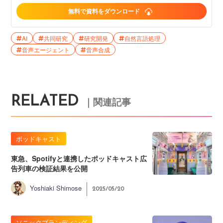
無料で資料をダウンロード
AI
共同研究
研究開発
自然言語処理
音声エージェント
音声合成
RELATED
｜関連記事
ポッドキャスト
東急、Spotifyと連携したポッドキャスト広
告列車の検証結果を公開
Yoshiaki Shimose
2025/05/20
ソニックブランディング