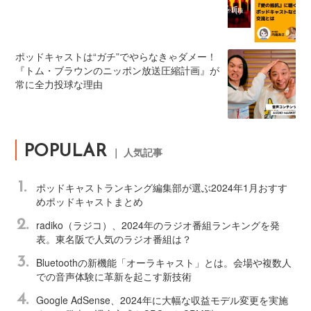
ポッドキャストは“ガチ”でやらなきゃダメー！
『トム・ブラウンのニッポン放送圧縮計画』が
常に全力投球な理由
POPULAR
｜ 人気記事
1.
ポッドキャストランキング編集部が選ぶ2024年1月おすす
めポッドキャストまとめ
2.
radiko（ラジコ）、2024年のラジオ番組ランキングを発
表。東名阪で人気のラジオ番組は？
3.
Bluetoothの新機能「オーラキャスト」とは。会場や複数人
での音声体験に革新を起こす新技術
4.
Google AdSense、2024年に大幅な収益モデル変更を実施