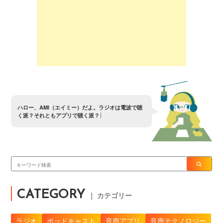
ハ
ロ
ー
、
A
M
I
（
エ
イ
ミ
ー
）
だ
よ
。
ラ
ジ
オ
は
電
波
で
聴
く
派
？
そ
れ
と
も
ア
プ
リ
で
聴
く
派
？
CATEGORY
｜ カテゴリー
ラジオ
ポッドキャスト
音声アプリ
音声テクノロジー