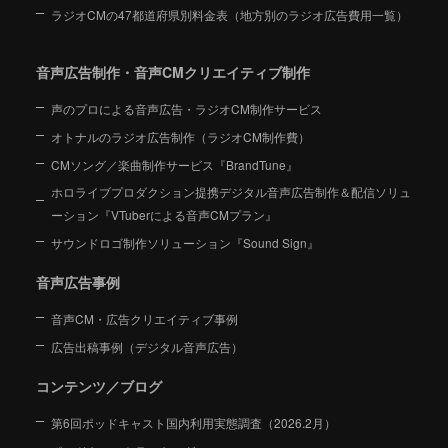
ラジオCMの47都道府県別料金表（地方別のラジオ広告費用一覧）
音声広告制作・音声CMクリエイティブ制作
声のプロによる音声広告・ラジオCM制作サービス
オトナルのラジオ広告制作（ラジオCM制作費）
CMソング／楽曲制作サービス『BrandTune』
ホロライブプロダクション提携デジタル音声広告制作＆配信ソリュ
ーション
『VTuberによる音声CMプラン』
サウンドロゴ制作ソリューション『Sound Sign』
音声広告事例
音声CM・広告クリエイティブ事例
広告出稿事例（デジタル音声広告）
コンテンツ／ブログ
第6回ポッドキャスト国内利用実態調査（2026.2月）