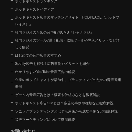
ポッドキャストランキング
ポッドキャストペディア
ポッドキャスト広告のマッチングサイト『PODPLACE（ポッドプ
レイス）』
社内ラジオのための音声配信CMS『シャナラジ』
社内ラジオのツール7選！配信・収録ツールや導入メリットなど詳
しく解説
はじめての音声広告のすすめ
Spotify広告を解説！広告事例やメリットを紹介
わかりやすいYouTube音声広告の解説
企業のポッドキャストが増加中。ブランディングのための音声番組
事例
ゲーム内音声広告とは？概要や仕組みなどを徹底解説
ポッドキャスト広告/CMとは？広告の事例や種類など徹底解説
ソニックブランディングとは？活用術から成功事例など徹底解説
音声マーケティングについて徹底解説
お問い合わせ