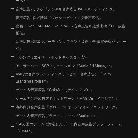
ーベイ』
音声広告×リタゲ『デジタル音声広告 for リターゲティング』
音声広告×位置情報『ジオターゲティング音声広告』
動画（Tver・ABEMA・Youtube）×音声広告を連携出稿『OTT広告
配信』
音声広告出稿&レポーティングプラン『音声広告 購買分析パッケー
ジ』
TikTokクリエイター×ポッドキャスター広告
アドサーバー・SSPソリューション『Audio Ad Manager』
Voicyの音声ブランディングサービス（音声広告）『Voicy
Branding Program』
ゲーム内音声広告『GainAds（ゲイン アズ）』
ゲーム内音声広告アドネットワーク『IMASIVE（イマシブ）』
海外向け音声広告『グローバルオーディオアドネットワーク』
ゲーム内音声広告プラットフォーム『Audiomob』
150カ国のゲームに対応したゲーム内音声広告プラットフォーム
『Odeeo』