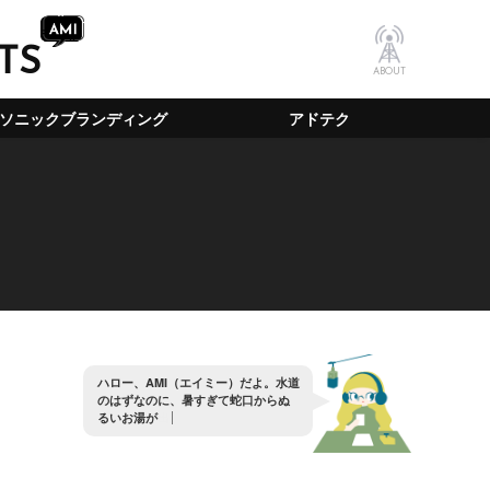
TS
ABOUT
ソニックブランディング
アドテク
ハ
ロ
ー
、
A
M
I
（
エ
イ
ミ
ー
）
だ
よ
。
水
道
の
は
ず
な
の
に
、
暑
す
ぎ
て
蛇
口
か
ら
ぬ
る
い
お
湯
が
出
る
ん
だ
が
？