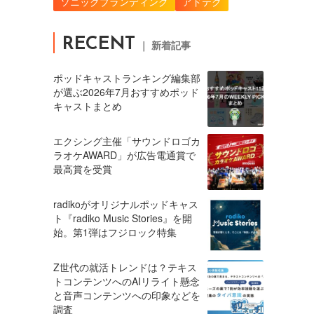
ソニックブランディング
アドテク
RECENT
｜ 新着記事
ポッドキャストランキング編集部
が選ぶ2026年7月おすすめポッド
キャストまとめ
エクシング主催「サウンドロゴカ
ラオケAWARD」が広告電通賞で
最高賞を受賞
radikoがオリジナルポッドキャス
ト『radiko Music Stories』を開
始。第1弾はフジロック特集
Z世代の就活トレンドは？テキス
トコンテンツへのAIリライト懸念
と音声コンテンツへの印象などを
調査