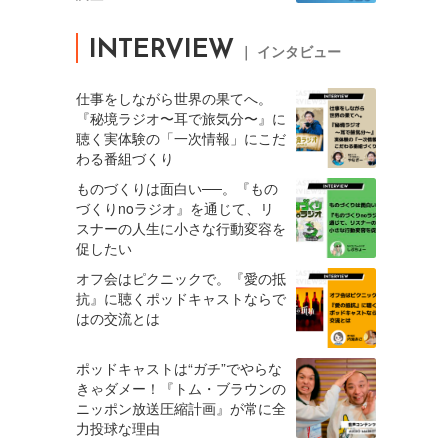
INTERVIEW
｜ インタビュー
仕事をしながら世界の果てへ。
『秘境ラジオ〜耳で旅気分〜』に
聴く実体験の「一次情報」にこだ
わる番組づくり
ものづくりは面白い──。『もの
づくりnoラジオ』を通じて、リ
スナーの人生に小さな行動変容を
促したい
オフ会はピクニックで。『愛の抵
抗』に聴くポッドキャストならで
はの交流とは
ポッドキャストは“ガチ”でやらな
きゃダメー！『トム・ブラウンの
ニッポン放送圧縮計画』が常に全
力投球な理由