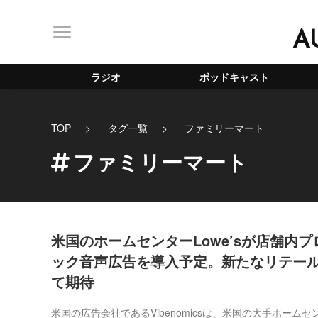
A
ラジオ
ポッドキャスト
TOP
タグ一覧
ファミリーマート
ファミリーマート
米国のホームセンターLowe’sが店舗内
ック音声広告を導入予定。新たなリテー
て期待
米国の広告会社であるVibenomicsは、米国の大手ホームセン