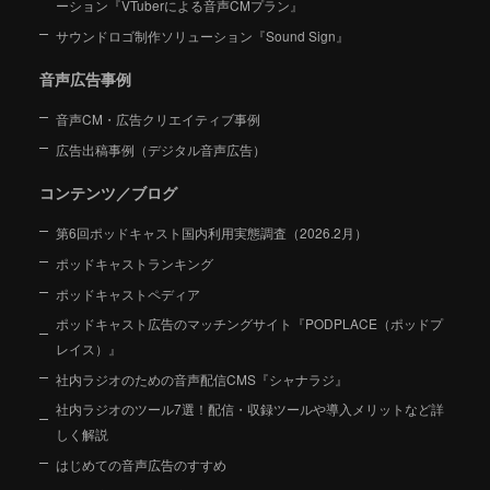
ーション
『VTuberによる音声CMプラン』
サウンドロゴ制作ソリューション『Sound Sign』
音声広告事例
音声CM・広告クリエイティブ事例
広告出稿事例（デジタル音声広告）
コンテンツ／ブログ
第6回ポッドキャスト国内利用実態調査（2026.2月）
ポッドキャストランキング
ポッドキャストペディア
ポッドキャスト広告のマッチングサイト『PODPLACE（ポッドプ
レイス）』
社内ラジオのための音声配信CMS『シャナラジ』
社内ラジオのツール7選！配信・収録ツールや導入メリットなど詳
しく解説
はじめての音声広告のすすめ