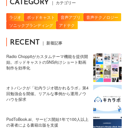
CATEGORY
｜ カテゴリー
ラジオ
ポッドキャスト
音声アプリ
音声テクノロジー
ソニックブランディング
アドテク
RECENT
｜ 新着記事
Radio Choppitがカスタムテーマ機能を提供開
始。ポッドキャストのSNS向けショート動画
制作を効率化
オトバンクが「社内ラジオ聴かれるラボ」第4
回勉強会を開催。リアルな事例から運用ノウ
ハウを探求
PodToBook.ai、サービス開始1年で100人以上
の著者による書籍出版を支援