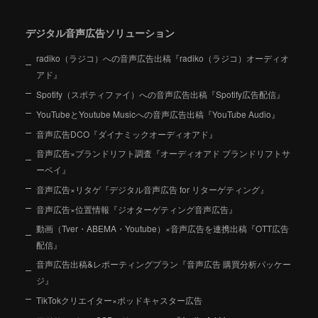
デジタル音声広告ソリューション
radiko（ラジコ）への音声広告出稿『radiko（ラジコ）オーディオ
アド』
Spotify（スポティファイ）への音声広告出稿『Spotify広告配信』
YouTubeとYoutube Musicへの音声広告出稿『YouTube Audio』
音声広告DCO『ダイナミックオーディオアド』
音声広告×ブランドリフト調査『オーディオアド ブランドリフトサ
ーベイ』
音声広告×リタゲ『デジタル音声広告 for リターゲティング』
音声広告×位置情報『ジオターゲティング音声広告』
動画（Tver・ABEMA・Youtube）×音声広告を連携出稿『OTT広告
配信』
音声広告出稿&レポーティングプラン『音声広告 購買分析パッケー
ジ』
TikTokクリエイター×ポッドキャスター広告