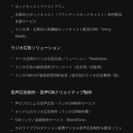
ポッドキャストブーストプラン
企業向けポッドキャスト（ブランデッドポッドキャスト）制作配信
支援サービス
ラジオ局・企業向け高機能ポッドキャスト配信CMS『Omny
Studio』
ラジオ広告ソリューション
データ活用のラジオ広告出稿ソリューション『Radiolyze』
ラジオ広告の媒体資料ダウンロード（在京局／在阪局）
ラジオCMの47都道府県別料金表（地方別のラジオ広告費用一覧）
音声広告制作・音声CMクリエイティブ制作
声のプロによる音声広告・ラジオCM制作サービス
オトナルのラジオ広告制作（ラジオCM制作費）
CMソング／楽曲制作サービス『BrandTune』
ホロライブプロダクション提携デジタル音声広告制作＆配信ソリュ