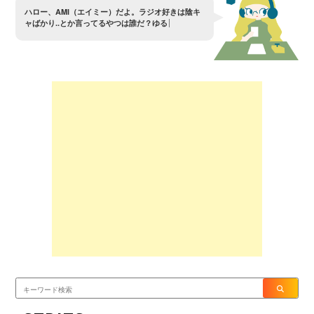
ハ
ロ
ー
、
A
M
I
（
エ
イ
ミ
ー
）
だ
よ
。
ラ
ジ
オ
好
き
は
陰
キ
ャ
ば
か
り
.
.
と
か
言
っ
て
る
や
つ
は
誰
だ
？
ゆ
る
さ
ん
ぞ
〜