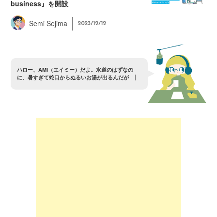
business』を開設
Semi Sejima
2023/12/12
ハ
ロ
ー
、
A
M
I
（
エ
イ
ミ
ー
）
だ
よ
。
水
道
の
は
ず
な
の
に
、
暑
す
ぎ
て
蛇
口
か
ら
ぬ
る
い
お
湯
が
出
る
ん
だ
が
？