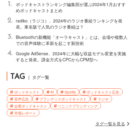
1.
ポッドキャストランキング編集部が選ぶ2024年1月おすす
めポッドキャストまとめ
2.
radiko（ラジコ）、2024年のラジオ番組ランキングを発
表。東名阪で人気のラジオ番組は？
3.
Bluetoothの新機能「オーラキャスト」とは。会場や複数人
での音声体験に革新を起こす新技術
4.
Google AdSense、2024年に大幅な収益モデル変更を実施
すると発表。課金方式をCPCからCPM型へ
TAG
｜ タグ一覧
ポッドキャスト
AI
Spotify
ポッドキャスト広告
音声広告
ブランデッドポッドキャスト
ラジオ
企業ポッドキャスト
ソニックブランディング
市場レポート
タグ一覧を見る