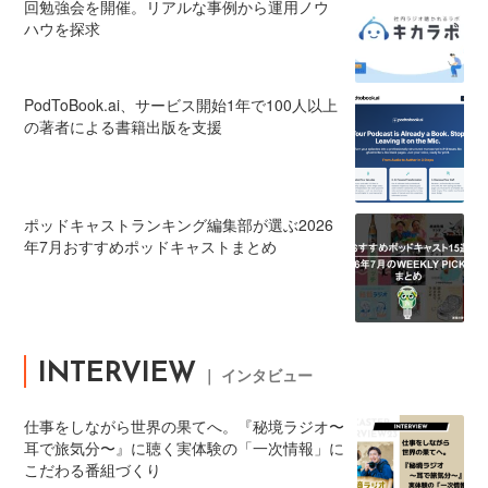
回勉強会を開催。リアルな事例から運用ノウ
ハウを探求
PodToBook.ai、サービス開始1年で100人以上
の著者による書籍出版を支援
ポッドキャストランキング編集部が選ぶ2026
年7月おすすめポッドキャストまとめ
INTERVIEW
｜ インタビュー
仕事をしながら世界の果てへ。『秘境ラジオ〜
耳で旅気分〜』に聴く実体験の「一次情報」に
こだわる番組づくり