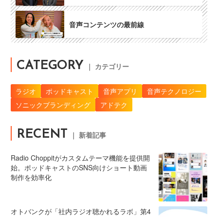
音声コンテンツの最前線
CATEGORY
｜ カテゴリー
ラジオ
ポッドキャスト
音声アプリ
音声テクノロジー
ソニックブランディング
アドテク
RECENT
｜ 新着記事
Radio Choppitがカスタムテーマ機能を提供開
始。ポッドキャストのSNS向けショート動画
制作を効率化
オトバンクが「社内ラジオ聴かれるラボ」第4