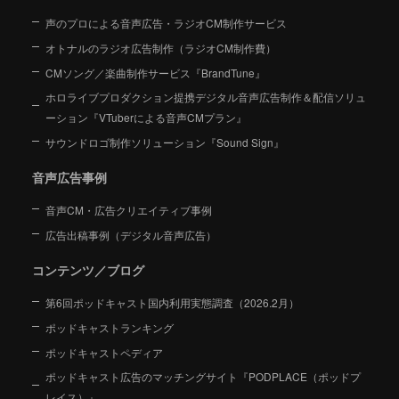
声のプロによる音声広告・ラジオCM制作サービス
オトナルのラジオ広告制作（ラジオCM制作費）
CMソング／楽曲制作サービス『BrandTune』
ホロライブプロダクション提携デジタル音声広告制作＆配信ソリュ
ーション
『VTuberによる音声CMプラン』
サウンドロゴ制作ソリューション『Sound Sign』
音声広告事例
音声CM・広告クリエイティブ事例
広告出稿事例（デジタル音声広告）
コンテンツ／ブログ
第6回ポッドキャスト国内利用実態調査（2026.2月）
ポッドキャストランキング
ポッドキャストペディア
ポッドキャスト広告のマッチングサイト『PODPLACE（ポッドプ
レイス）』