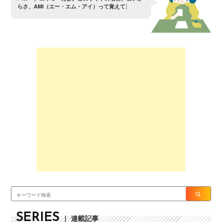
ら
さ
、
A
M
I
（
エ
ー
・
エ
ム
・
ア
イ
）
っ
て
覚
え
て
よ
。
SERIES
｜ 連載記事