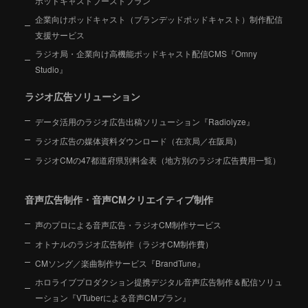
ポッドキャストブーストプラン
企業向けポッドキャスト（ブランデッドポッドキャスト）制作配信
支援サービス
ラジオ局・企業向け高機能ポッドキャスト配信CMS『Omny
Studio』
ラジオ広告ソリューション
データ活用のラジオ広告出稿ソリューション『Radiolyze』
ラジオ広告の媒体資料ダウンロード（在京局／在阪局）
ラジオCMの47都道府県別料金表（地方別のラジオ広告費用一覧）
音声広告制作・音声CMクリエイティブ制作
声のプロによる音声広告・ラジオCM制作サービス
オトナルのラジオ広告制作（ラジオCM制作費）
CMソング／楽曲制作サービス『BrandTune』
ホロライブプロダクション提携デジタル音声広告制作＆配信ソリュ
ーション
『VTuberによる音声CMプラン』