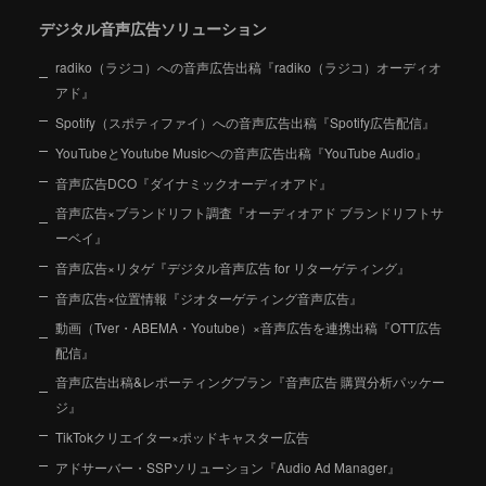
デジタル音声広告ソリューション
radiko（ラジコ）への音声広告出稿『radiko（ラジコ）オーディオ
アド』
Spotify（スポティファイ）への音声広告出稿『Spotify広告配信』
YouTubeとYoutube Musicへの音声広告出稿『YouTube Audio』
音声広告DCO『ダイナミックオーディオアド』
音声広告×ブランドリフト調査『オーディオアド ブランドリフトサ
ーベイ』
音声広告×リタゲ『デジタル音声広告 for リターゲティング』
音声広告×位置情報『ジオターゲティング音声広告』
動画（Tver・ABEMA・Youtube）×音声広告を連携出稿『OTT広告
配信』
音声広告出稿&レポーティングプラン『音声広告 購買分析パッケー
ジ』
TikTokクリエイター×ポッドキャスター広告
アドサーバー・SSPソリューション『Audio Ad Manager』