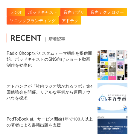
ラジオ
ポッドキャスト
音声アプリ
音声テクノロジー
ソニックブランディング
アドテク
RECENT
｜ 新着記事
Radio Choppitがカスタムテーマ機能を提供開
始。ポッドキャストのSNS向けショート動画
制作を効率化
オトバンクが「社内ラジオ聴かれるラボ」第4
回勉強会を開催。リアルな事例から運用ノウ
ハウを探求
PodToBook.ai、サービス開始1年で100人以上
の著者による書籍出版を支援