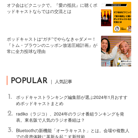
オフ会はピクニックで。『愛の抵抗』に聴くポ
ッドキャストならではの交流とは
ポッドキャストは“ガチ”でやらなきゃダメー！
『トム・ブラウンのニッポン放送圧縮計画』が
常に全力投球な理由
POPULAR
｜ 人気記事
1.
ポッドキャストランキング編集部が選ぶ2024年1月おすす
めポッドキャストまとめ
2.
radiko（ラジコ）、2024年のラジオ番組ランキングを発
表。東名阪で人気のラジオ番組は？
3.
Bluetoothの新機能「オーラキャスト」とは。会場や複数人
での音声体験に革新を起こす新技術