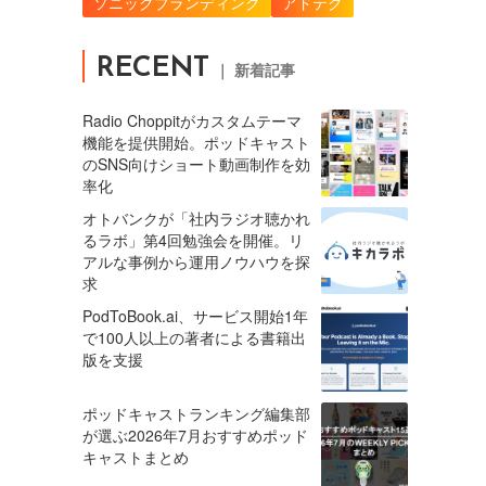
ソニックブランディング
アドテク
RECENT
｜ 新着記事
Radio Choppitがカスタムテーマ
機能を提供開始。ポッドキャスト
のSNS向けショート動画制作を効
率化
オトバンクが「社内ラジオ聴かれ
るラボ」第4回勉強会を開催。リ
アルな事例から運用ノウハウを探
求
PodToBook.ai、サービス開始1年
で100人以上の著者による書籍出
版を支援
ポッドキャストランキング編集部
が選ぶ2026年7月おすすめポッド
キャストまとめ