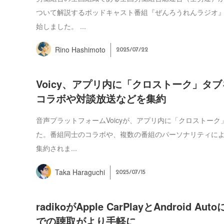
ついて解説するポッドキャスト番組『ぜんろうれんラジオ』
始しました。 ...
Rino Hashimoto
2025/07/22
Voicy、アプリ内に「クロストーク」タ
コラボや対談放送などを集約
音声プラットフォームVoicyが、アプリ内に「クロストー
た。番組同士のコラボや、複数の番組のパーソナリティに
集約されま...
Taka Haraguchi
2025/07/15
radikoがApple CarPlayとAndroid A
での聴取がより手軽に