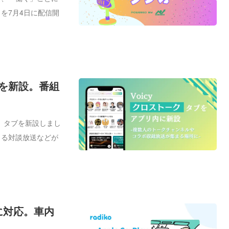
を7月4日に配信開
ブを新設。番組
ク」タブを新設しまし
よる対談放送などが
utoに対応。車内