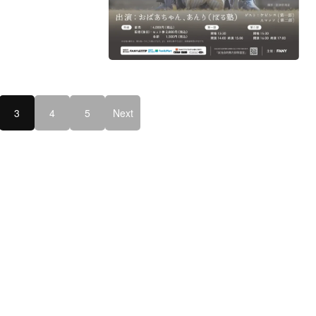
3
4
5
Next