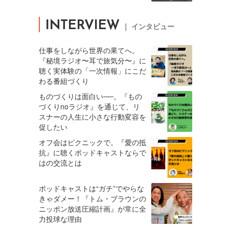
INTERVIEW
｜ インタビュー
仕事をしながら世界の果てへ。
『秘境ラジオ〜耳で旅気分〜』に
聴く実体験の「一次情報」にこだ
わる番組づくり
ものづくりは面白い──。『もの
づくりnoラジオ』を通じて、リ
スナーの人生に小さな行動変容を
促したい
オフ会はピクニックで。『愛の抵
抗』に聴くポッドキャストならで
はの交流とは
ポッドキャストは“ガチ”でやらな
きゃダメー！『トム・ブラウンの
ニッポン放送圧縮計画』が常に全
力投球な理由