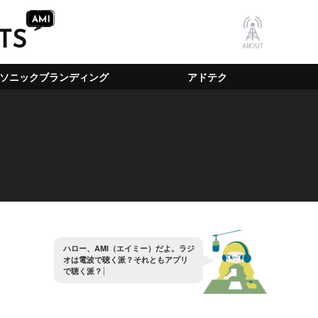
TS
ABOUT
ソニックブランディング
アドテク
ハ
ロ
ー
、
A
M
I
（
エ
イ
ミ
ー
）
だ
よ
。
ラ
ジ
オ
は
電
波
で
聴
く
派
？
そ
れ
と
も
ア
プ
リ
で
聴
く
派
？