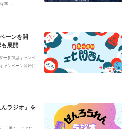
20...
ンペーンを開
ボも展開
ーザー参加型キャンペ
。キャンペーン開始に
れんラジオ』を
が、「働く」ことに