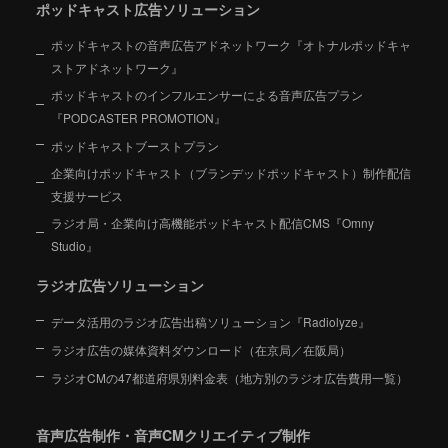
ポッドキャスト広告ソリューション
ポッドキャストの音声広告アドネットワーク『オトナルポッドキャ
ストアドネットワーク』
ポッドキャストのインフルエンサーによる音声広告プラン
『PODCASTER PROMOTION』
ポッドキャストブーストプラン
企業向けポッドキャスト（ブランデッドポッドキャスト）制作配信
支援サービス
ラジオ局・企業向け高機能ポッドキャスト配信CMS『Omny
Studio』
ラジオ広告ソリューション
データ活用のラジオ広告出稿ソリューション『Radiolyze』
ラジオ広告の媒体資料ダウンロード（在京局／在阪局）
ラジオCMの47都道府県別料金表（地方別のラジオ広告費用一覧）
音声広告制作・音声CMクリエイティブ制作