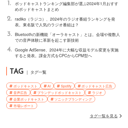
1.
ポッドキャストランキング編集部が選ぶ2024年1月おすす
めポッドキャストまとめ
2.
radiko（ラジコ）、2024年のラジオ番組ランキングを発
表。東名阪で人気のラジオ番組は？
3.
Bluetoothの新機能「オーラキャスト」とは。会場や複数人
での音声体験に革新を起こす新技術
4.
Google AdSense、2024年に大幅な収益モデル変更を実施
すると発表。課金方式をCPCからCPM型へ
TAG
｜ タグ一覧
ポッドキャスト
AI
Spotify
ポッドキャスト広告
音声広告
ブランデッドポッドキャスト
ラジオ
企業ポッドキャスト
ソニックブランディング
市場レポート
タグ一覧を見る