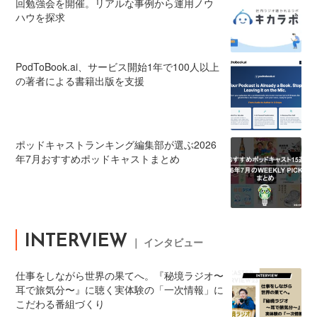
回勉強会を開催。リアルな事例から運用ノウ
ハウを探求
PodToBook.ai、サービス開始1年で100人以上
の著者による書籍出版を支援
ポッドキャストランキング編集部が選ぶ2026
年7月おすすめポッドキャストまとめ
INTERVIEW
｜ インタビュー
仕事をしながら世界の果てへ。『秘境ラジオ〜
耳で旅気分〜』に聴く実体験の「一次情報」に
こだわる番組づくり