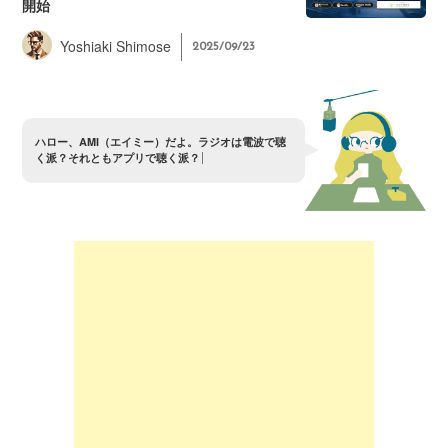
開始
Yoshiaki Shimose
2025/09/23
ハ
ロ
ー
、
A
M
I
（
エ
イ
ミ
ー
）
だ
よ
。
ラ
ジ
オ
は
電
波
で
聴
く
派
？
そ
れ
と
も
ア
プ
リ
で
聴
く
派
？