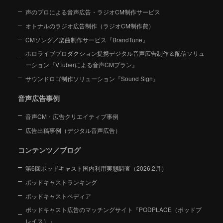
声のプロによる音声広告・ラジオCM制作サービス
オトナルのラジオ広告制作（ラジオCM制作費）
CMソング／楽曲制作サービス『BrandTune』
ホロライブプロダクション提携デジタル音声広告制作＆配信ソリュ
ーション
『VTuberによる音声CMプラン』
サウンドロゴ制作ソリューション『Sound Sign』
音声広告事例
音声CM・広告クリエイティブ事例
広告出稿事例（デジタル音声広告）
コンテンツ／ブログ
第6回ポッドキャスト国内利用実態調査（2026.2月）
ポッドキャストランキング
ポッドキャストペディア
ポッドキャスト広告のマッチングサイト『PODPLACE（ポッドプ
レイス）』