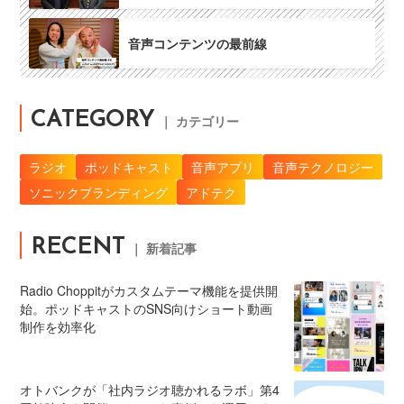
音声コンテンツの最前線
CATEGORY
｜ カテゴリー
ラジオ
ポッドキャスト
音声アプリ
音声テクノロジー
ソニックブランディング
アドテク
RECENT
｜ 新着記事
Radio Choppitがカスタムテーマ機能を提供開
始。ポッドキャストのSNS向けショート動画
制作を効率化
オトバンクが「社内ラジオ聴かれるラボ」第4