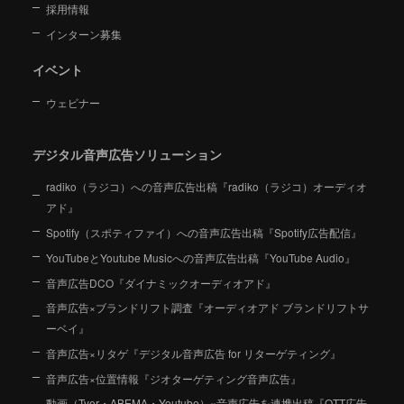
採用情報
インターン募集
イベント
ウェビナー
デジタル音声広告ソリューション
radiko（ラジコ）への音声広告出稿『radiko（ラジコ）オーディオ
アド』
Spotify（スポティファイ）への音声広告出稿『Spotify広告配信』
YouTubeとYoutube Musicへの音声広告出稿『YouTube Audio』
音声広告DCO『ダイナミックオーディオアド』
音声広告×ブランドリフト調査『オーディオアド ブランドリフトサ
ーベイ』
音声広告×リタゲ『デジタル音声広告 for リターゲティング』
音声広告×位置情報『ジオターゲティング音声広告』
動画（Tver・ABEMA・Youtube）×音声広告を連携出稿『OTT広告