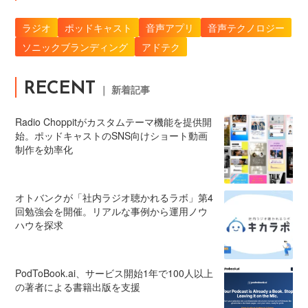
ラジオ
ポッドキャスト
音声アプリ
音声テクノロジー
ソニックブランディング
アドテク
RECENT
｜ 新着記事
Radio Choppitがカスタムテーマ機能を提供開
始。ポッドキャストのSNS向けショート動画
制作を効率化
オトバンクが「社内ラジオ聴かれるラボ」第4
回勉強会を開催。リアルな事例から運用ノウ
ハウを探求
PodToBook.ai、サービス開始1年で100人以上
の著者による書籍出版を支援