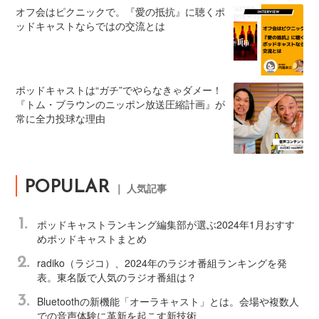
オフ会はピクニックで。『愛の抵抗』に聴くポ
ッドキャストならではの交流とは
ポッドキャストは“ガチ”でやらなきゃダメー！
『トム・ブラウンのニッポン放送圧縮計画』が
常に全力投球な理由
POPULAR
｜ 人気記事
1.
ポッドキャストランキング編集部が選ぶ2024年1月おすす
めポッドキャストまとめ
2.
radiko（ラジコ）、2024年のラジオ番組ランキングを発
表。東名阪で人気のラジオ番組は？
3.
Bluetoothの新機能「オーラキャスト」とは。会場や複数人
での音声体験に革新を起こす新技術