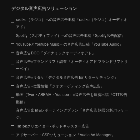
デジタル音声広告ソリューション
radiko（ラジコ）への音声広告出稿『radiko（ラジコ）オーディオ
アド』
Spotify（スポティファイ）への音声広告出稿『Spotify広告配信』
YouTubeとYoutube Musicへの音声広告出稿『YouTube Audio』
音声広告DCO『ダイナミックオーディオアド』
音声広告×ブランドリフト調査『オーディオアド ブランドリフトサ
ーベイ』
音声広告×リタゲ『デジタル音声広告 for リターゲティング』
音声広告×位置情報『ジオターゲティング音声広告』
動画（Tver・ABEMA・Youtube）×音声広告を連携出稿『OTT広告
配信』
音声広告出稿&レポーティングプラン『音声広告 購買分析パッケー
ジ』
TikTokクリエイター×ポッドキャスター広告
アドサーバー・SSPソリューション『Audio Ad Manager』