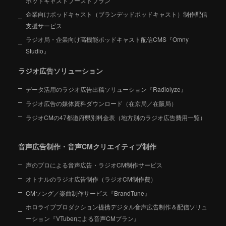
ポッドキャストブーストプラン
企業向けポッドキャスト（ブランデッドポッドキャスト）制作配信
支援サービス
ラジオ局・企業向け高機能ポッドキャスト配信CMS『Omny
Studio』
ラジオ広告ソリューション
データ活用のラジオ広告出稿ソリューション『Radiolyze』
ラジオ広告の媒体資料ダウンロード（在京局／在阪局）
ラジオCMの47都道府県別料金表（地方別のラジオ広告費用一覧）
音声広告制作・音声CMクリエイティブ制作
声のプロによる音声広告・ラジオCM制作サービス
オトナルのラジオ広告制作（ラジオCM制作費）
CMソング／楽曲制作サービス『BrandTune』
ホロライブプロダクション提携デジタル音声広告制作＆配信ソリュ
ーション
『VTuberによる音声CMプラン』