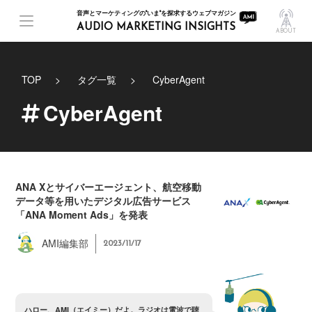
音声とマーケティングの"いま"を探求するウェブマガジン
AUDIO MARKETING INSIGHTS
ABOUT
TOP
タグ一覧
CyberAgent
CyberAgent
ANA Xとサイバーエージェント、航空移動
データ等を用いたデジタル広告サービス
「ANA Moment Ads」を発表
AMI編集部
2023/11/17
ハ
ロ
ー
、
A
M
I
（
エ
イ
ミ
ー
）
だ
よ
。
ラ
ジ
オ
は
電
波
で
聴