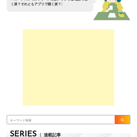
く
派
？
そ
れ
と
も
ア
プ
リ
で
聴
く
派
？
SERIES
｜ 連載記事