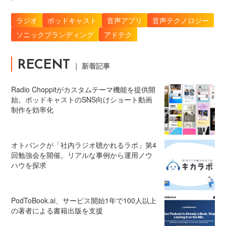
ラジオ
ポッドキャスト
音声アプリ
音声テクノロジー
ソニックブランディング
アドテク
RECENT
｜ 新着記事
Radio Choppitがカスタムテーマ機能を提供開
始。ポッドキャストのSNS向けショート動画
制作を効率化
オトバンクが「社内ラジオ聴かれるラボ」第4
回勉強会を開催。リアルな事例から運用ノウ
ハウを探求
PodToBook.ai、サービス開始1年で100人以上
の著者による書籍出版を支援