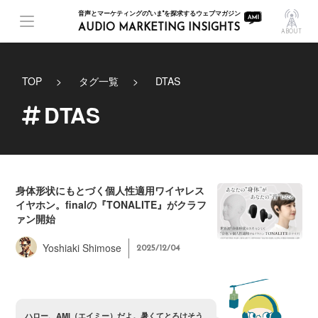
音声とマーケティングの"いま"を探求するウェブマガジン
AUDIO MARKETING INSIGHTS
ABOUT
TOP
タグ一覧
DTAS
DTAS
身体形状にもとづく個人性適用ワイヤレス
イヤホン。finalの『TONALITE』がクラフ
ァン開始
Yoshiaki Shimose
2025/12/04
ハ
ロ
ー
、
A
M
I
（
エ
イ
ミ
ー
）
だ
よ
。
暑
く
て
と
ろ
け
そ
う