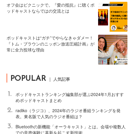
オフ会はピクニックで。『愛の抵抗』に聴くポ
ッドキャストならではの交流とは
ポッドキャストは“ガチ”でやらなきゃダメー！
『トム・ブラウンのニッポン放送圧縮計画』が
常に全力投球な理由
POPULAR
｜ 人気記事
1.
ポッドキャストランキング編集部が選ぶ2024年1月おすす
めポッドキャストまとめ
2.
radiko（ラジコ）、2024年のラジオ番組ランキングを発
表。東名阪で人気のラジオ番組は？
3.
Bluetoothの新機能「オーラキャスト」とは。会場や複数人
での音声体験に革新を起こす新技術