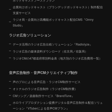
ポッドキャストブーストプラン
企業向けポッドキャスト（ブランデッドポッドキャスト）制作配信
支援サービス
ラジオ局・企業向け高機能ポッドキャスト配信CMS『Omny
Studio』
ラジオ広告ソリューション
データ活用のラジオ広告出稿ソリューション『Radiolyze』
ラジオ広告の媒体資料ダウンロード（在京局／在阪局）
ラジオCMの47都道府県別料金表（地方別のラジオ広告費用一覧）
音声広告制作・音声CMクリエイティブ制作
声のプロによる音声広告・ラジオCM制作サービス
オトナルのラジオ広告制作（ラジオCM制作費）
CMソング／楽曲制作サービス『BrandTune』
ホロライブプロダクション提携デジタル音声広告制作＆配信ソリュ
ーション
『VTuberによる音声CMプラン』