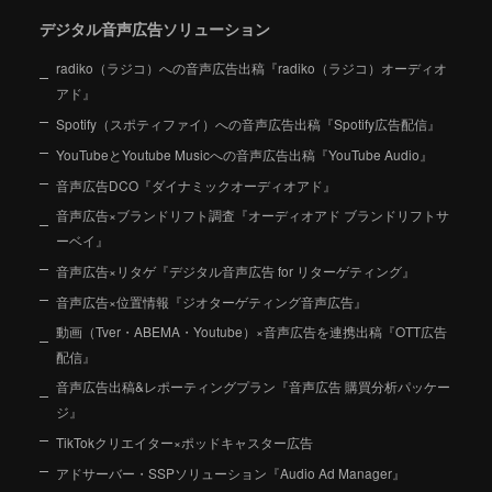
デジタル音声広告ソリューション
radiko（ラジコ）への音声広告出稿『radiko（ラジコ）オーディオ
アド』
Spotify（スポティファイ）への音声広告出稿『Spotify広告配信』
YouTubeとYoutube Musicへの音声広告出稿『YouTube Audio』
音声広告DCO『ダイナミックオーディオアド』
音声広告×ブランドリフト調査『オーディオアド ブランドリフトサ
ーベイ』
音声広告×リタゲ『デジタル音声広告 for リターゲティング』
音声広告×位置情報『ジオターゲティング音声広告』
動画（Tver・ABEMA・Youtube）×音声広告を連携出稿『OTT広告
配信』
音声広告出稿&レポーティングプラン『音声広告 購買分析パッケー
ジ』
TikTokクリエイター×ポッドキャスター広告
アドサーバー・SSPソリューション『Audio Ad Manager』