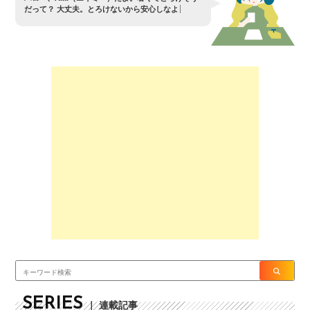
だ
っ
て
？
大
丈
夫
。
と
ろ
け
な
い
か
ら
安
心
し
な
よ
SERIES
｜ 連載記事