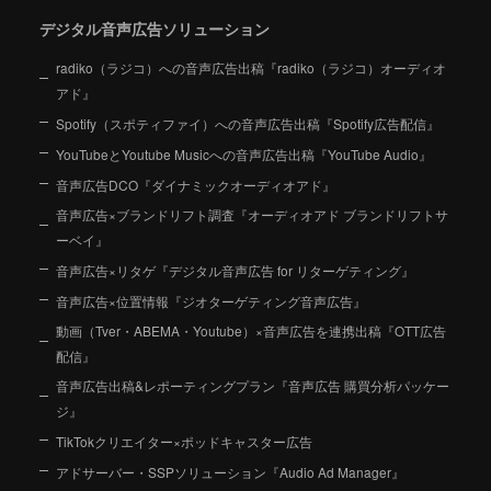
デジタル音声広告ソリューション
radiko（ラジコ）への音声広告出稿『radiko（ラジコ）オーディオ
アド』
Spotify（スポティファイ）への音声広告出稿『Spotify広告配信』
YouTubeとYoutube Musicへの音声広告出稿『YouTube Audio』
音声広告DCO『ダイナミックオーディオアド』
音声広告×ブランドリフト調査『オーディオアド ブランドリフトサ
ーベイ』
音声広告×リタゲ『デジタル音声広告 for リターゲティング』
音声広告×位置情報『ジオターゲティング音声広告』
動画（Tver・ABEMA・Youtube）×音声広告を連携出稿『OTT広告
配信』
音声広告出稿&レポーティングプラン『音声広告 購買分析パッケー
ジ』
TikTokクリエイター×ポッドキャスター広告
アドサーバー・SSPソリューション『Audio Ad Manager』