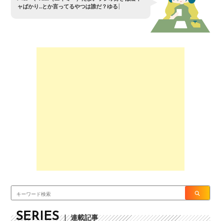
ャ
ば
か
り
.
.
と
か
言
っ
て
る
や
つ
は
誰
だ
？
ゆ
る
さ
ん
ぞ
〜
？
SERIES
｜ 連載記事