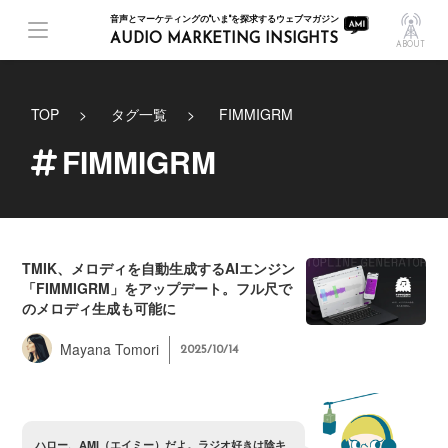
音声とマーケティングの"いま"を探求するウェブマガジン
AUDIO MARKETING INSIGHTS
ABOUT
TOP
タグ一覧
FIMMIGRM
FIMMIGRM
TMIK、メロディを自動生成するAIエンジン
「FIMMIGRM」をアップデート。フル尺で
のメロディ生成も可能に
Mayana Tomori
2025/10/14
ハ
ロ
ー
、
A
M
I
（
エ
イ
ミ
ー
）
だ
よ
。
ラ
ジ
オ
好
き
は
陰
キ