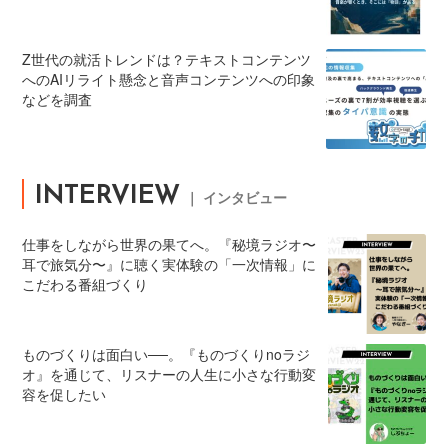
Z世代の就活トレンドは？テキストコンテンツ
へのAIリライト懸念と音声コンテンツへの印象
などを調査
INTERVIEW
｜ インタビュー
仕事をしながら世界の果てへ。『秘境ラジオ〜
耳で旅気分〜』に聴く実体験の「一次情報」に
こだわる番組づくり
ものづくりは面白い──。『ものづくりnoラジ
オ』を通じて、リスナーの人生に小さな行動変
容を促したい