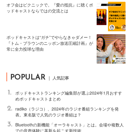
オフ会はピクニックで。『愛の抵抗』に聴くポ
ッドキャストならではの交流とは
ポッドキャストは“ガチ”でやらなきゃダメー！
『トム・ブラウンのニッポン放送圧縮計画』が
常に全力投球な理由
POPULAR
｜ 人気記事
1.
ポッドキャストランキング編集部が選ぶ2024年1月おすす
めポッドキャストまとめ
2.
radiko（ラジコ）、2024年のラジオ番組ランキングを発
表。東名阪で人気のラジオ番組は？
3.
Bluetoothの新機能「オーラキャスト」とは。会場や複数人
での音声体験に革新を起こす新技術