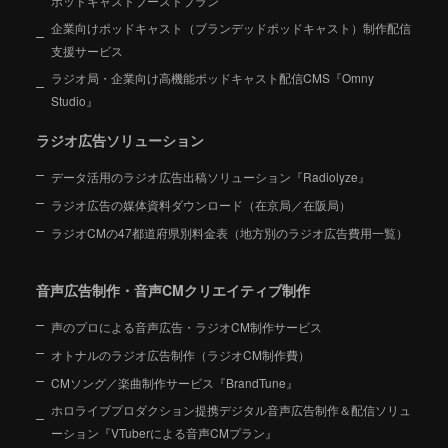
ポッドキャストブーストプラン
企業向けポッドキャスト（ブランデッドポッドキャスト）制作配信
支援サービス
ラジオ局・企業向け高機能ポッドキャスト配信CMS『Omny
Studio』
ラジオ広告ソリューション
データ活用のラジオ広告出稿ソリューション『Radiolyze』
ラジオ広告の媒体資料ダウンロード（在京局／在阪局）
ラジオCMの47都道府県別料金表（地方別のラジオ広告費用一覧）
音声広告制作・音声CMクリエイティブ制作
声のプロによる音声広告・ラジオCM制作サービス
オトナルのラジオ広告制作（ラジオCM制作費）
CMソング／楽曲制作サービス『BrandTune』
ホロライブプロダクション提携デジタル音声広告制作＆配信ソリュ
ーション
『VTuberによる音声CMプラン』