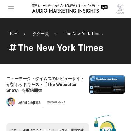
音声とマーケティングの"いま"を探求するウェブマガジン
AUDIO MARKETING INSIGHTS
ABOUT
TOP
タグ一覧
The New York Times
The New York Times
ニューヨーク・タイムズのレビューサイト
が新ポッドキャスト『The Wirecutter
Show』を配信開始
Semi Sejima
2024/08/27
ハ
ロ
ー
、
A
M
I
（
エ
イ
ミ
ー
）
だ
よ
。
ラ
ジ
オ
は
電
波
で
聴