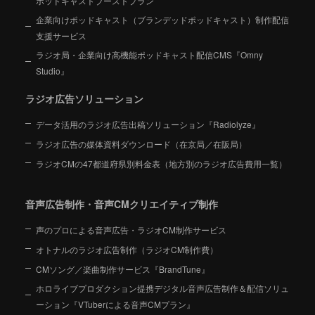
ポッドキャストブーストプラン
企業向けポッドキャスト（ブランデッドポッドキャスト）制作配信
支援サービス
ラジオ局・企業向け高機能ポッドキャスト配信CMS『Omny
Studio』
ラジオ広告ソリューション
データ活用のラジオ広告出稿ソリューション『Radiolyze』
ラジオ広告の媒体資料ダウンロード（在京局／在阪局）
ラジオCMの47都道府県別料金表（地方別のラジオ広告費用一覧）
音声広告制作・音声CMクリエイティブ制作
声のプロによる音声広告・ラジオCM制作サービス
オトナルのラジオ広告制作（ラジオCM制作費）
CMソング／楽曲制作サービス『BrandTune』
ホロライブプロダクション提携デジタル音声広告制作＆配信ソリュ
ーション
『VTuberによる音声CMプラン』