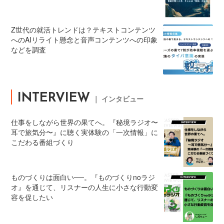
Z世代の就活トレンドは？テキストコンテンツ
へのAIリライト懸念と音声コンテンツへの印象
などを調査
INTERVIEW
｜ インタビュー
仕事をしながら世界の果てへ。『秘境ラジオ〜
耳で旅気分〜』に聴く実体験の「一次情報」に
こだわる番組づくり
ものづくりは面白い──。『ものづくりnoラジ
オ』を通じて、リスナーの人生に小さな行動変
容を促したい