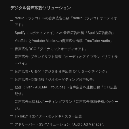
デジタル音声広告ソリューション
radiko（ラジコ）への音声広告出稿『radiko（ラジコ）オーディオ
アド』
Spotify（スポティファイ）への音声広告出稿『Spotify広告配信』
YouTubeとYoutube Musicへの音声広告出稿『YouTube Audio』
音声広告DCO『ダイナミックオーディオアド』
音声広告×ブランドリフト調査『オーディオアド ブランドリフトサ
ーベイ』
音声広告×リタゲ『デジタル音声広告 for リターゲティング』
音声広告×位置情報『ジオターゲティング音声広告』
動画（Tver・ABEMA・Youtube）×音声広告を連携出稿『OTT広告
配信』
音声広告出稿&レポーティングプラン『音声広告 購買分析パッケー
ジ』
TikTokクリエイター×ポッドキャスター広告
アドサーバー・SSPソリューション『Audio Ad Manager』