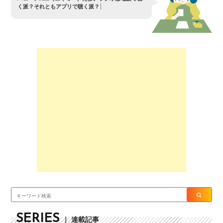
く
派
？
そ
れ
と
も
ア
プ
リ
で
聴
く
派
？
SERIES
｜ 連載記事