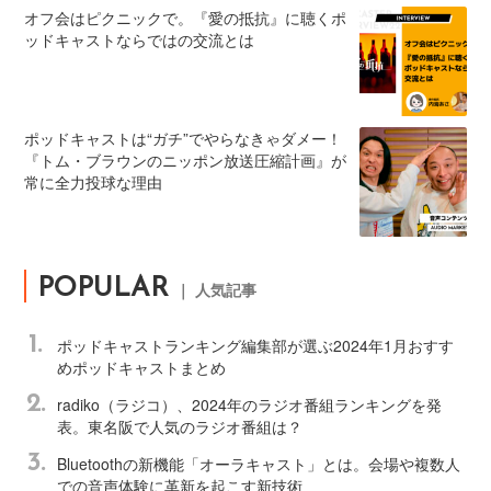
オフ会はピクニックで。『愛の抵抗』に聴くポ
ッドキャストならではの交流とは
ポッドキャストは“ガチ”でやらなきゃダメー！
『トム・ブラウンのニッポン放送圧縮計画』が
常に全力投球な理由
POPULAR
｜ 人気記事
1.
ポッドキャストランキング編集部が選ぶ2024年1月おすす
めポッドキャストまとめ
2.
radiko（ラジコ）、2024年のラジオ番組ランキングを発
表。東名阪で人気のラジオ番組は？
3.
Bluetoothの新機能「オーラキャスト」とは。会場や複数人
での音声体験に革新を起こす新技術