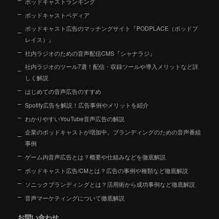
ポッドキャストランキング
ポッドキャストペディア
ポッドキャスト広告のマッチングサイト『PODPLACE（ポッドプ
レイス）』
社内ラジオのための音声配信CMS『シャナラジ』
社内ラジオのツール7選！配信・収録ツールや導入メリットなど詳
しく解説
はじめての音声広告のすすめ
Spotify広告を解説！広告事例やメリットを紹介
わかりやすいYouTube音声広告の解説
企業のポッドキャストが増加中。ブランディングのための音声番組
事例
ゲーム内音声広告とは？概要や仕組みなどを徹底解説
ポッドキャスト広告/CMとは？広告の事例や種類など徹底解説
ソニックブランディングとは？活用術から成功事例など徹底解説
音声マーケティングについて徹底解説
お問い合わせ