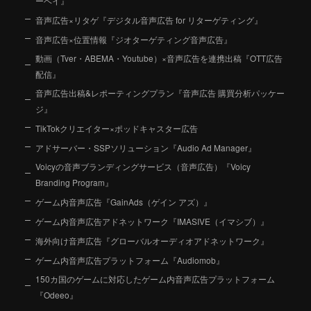
ーベイ』
音声広告×リタゲ『デジタル音声広告 for リターゲティング』
音声広告×位置情報『ジオターゲティング音声広告』
動画（Tver・ABEMA・Youtube）×音声広告を連携出稿『OTT広告
配信』
音声広告出稿&レポーティングプラン『音声広告 購買分析パッケー
ジ』
TikTokクリエイター×ポッドキャスター広告
アドサーバー・SSPソリューション『Audio Ad Manager』
Voicyの音声ブランディングサービス（音声広告）『Voicy
Branding Program』
ゲーム内音声広告『GainAds（ゲイン アズ）』
ゲーム内音声広告アドネットワーク『IMASIVE（イマシブ）』
海外向け音声広告『グローバルオーディオアドネットワーク』
ゲーム内音声広告プラットフォーム『Audiomob』
150カ国のゲームに対応したゲーム内音声広告プラットフォーム
『Odeeo』