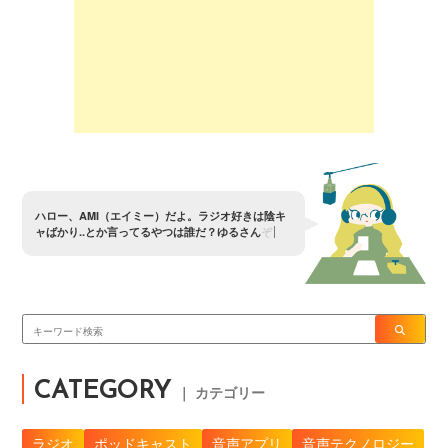
ハ
ロ
ー
、
A
M
I
（
エ
イ
ミ
ー
）
だ
よ
。
ラ
ジ
オ
好
き
は
陰
キ
ャ
ば
か
り
.
.
と
か
言
っ
て
る
や
つ
は
誰
だ
？
ゆ
る
さ
ん
ぞ
〜
？
CATEGORY
｜ カテゴリー
ラジオ
ポッドキャスト
音声アプリ
音声テクノロジー