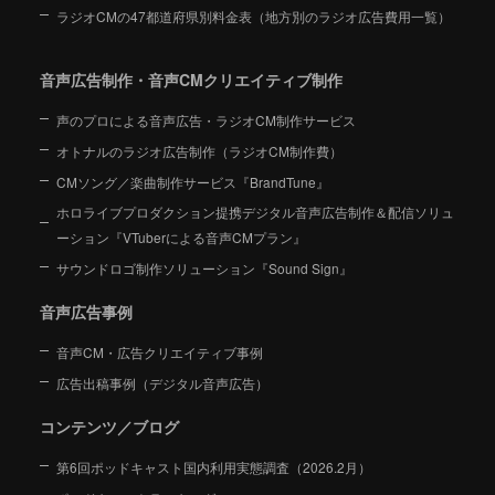
ラジオCMの47都道府県別料金表（地方別のラジオ広告費用一覧）
音声広告制作・音声CMクリエイティブ制作
声のプロによる音声広告・ラジオCM制作サービス
オトナルのラジオ広告制作（ラジオCM制作費）
CMソング／楽曲制作サービス『BrandTune』
ホロライブプロダクション提携デジタル音声広告制作＆配信ソリュ
ーション
『VTuberによる音声CMプラン』
サウンドロゴ制作ソリューション『Sound Sign』
音声広告事例
音声CM・広告クリエイティブ事例
広告出稿事例（デジタル音声広告）
コンテンツ／ブログ
第6回ポッドキャスト国内利用実態調査（2026.2月）