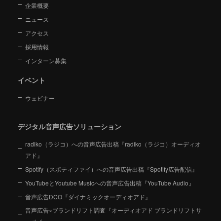
企業概要
ニュース
アクセス
採用情報
インターン募集
イベント
ウェビナー
デジタル音声広告ソリューション
radiko（ラジコ）への音声広告出稿『radiko（ラジコ）オーディオ
アド』
Spotify（スポティファイ）への音声広告出稿『Spotify広告配信』
YouTubeとYoutube Musicへの音声広告出稿『YouTube Audio』
音声広告DCO『ダイナミックオーディオアド』
音声広告×ブランドリフト調査『オーディオアド ブランドリフトサ