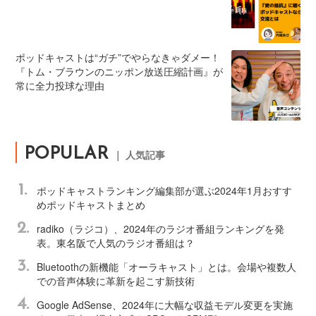
ポッドキャストは“ガチ”でやらなきゃダメー！
『トム・ブラウンのニッポン放送圧縮計画』が
常に全力投球な理由
POPULAR
｜ 人気記事
1.
ポッドキャストランキング編集部が選ぶ2024年1月おすす
めポッドキャストまとめ
2.
radiko（ラジコ）、2024年のラジオ番組ランキングを発
表。東名阪で人気のラジオ番組は？
3.
Bluetoothの新機能「オーラキャスト」とは。会場や複数人
での音声体験に革新を起こす新技術
4.
Google AdSense、2024年に大幅な収益モデル変更を実施