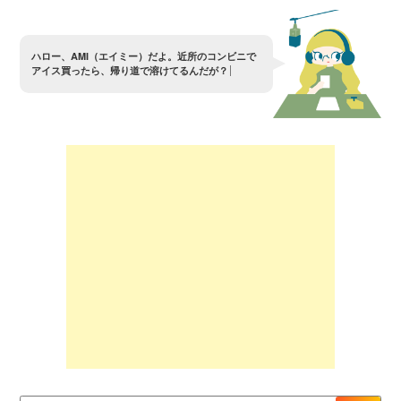
ハ
ロ
ー
、
A
M
I
（
エ
イ
ミ
ー
）
だ
よ
。
近
所
の
コ
ン
ビ
ニ
で
ア
イ
ス
買
っ
た
ら
、
帰
り
道
で
溶
け
て
る
ん
だ
が
？