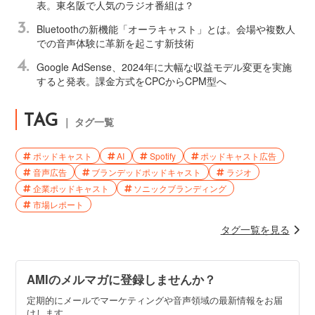
表。東名阪で人気のラジオ番組は？
3.
Bluetoothの新機能「オーラキャスト」とは。会場や複数人
での音声体験に革新を起こす新技術
4.
Google AdSense、2024年に大幅な収益モデル変更を実施
すると発表。課金方式をCPCからCPM型へ
TAG
｜ タグ一覧
ポッドキャスト
AI
Spotify
ポッドキャスト広告
音声広告
ブランデッドポッドキャスト
ラジオ
企業ポッドキャスト
ソニックブランディング
市場レポート
タグ一覧を見る
AMIのメルマガに登録しませんか？
定期的にメールでマーケティングや音声領域の最新情報をお届
けします。