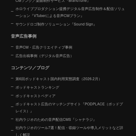
CMソング／楽曲制作サービス『BrandTune』
ホロライブプロダクション提携デジタル音声広告制作＆配信ソリュ
ーション
『VTuberによる音声CMプラン』
サウンドロゴ制作ソリューション『Sound Sign』
音声広告事例
音声CM・広告クリエイティブ事例
広告出稿事例（デジタル音声広告）
コンテンツ／ブログ
第6回ポッドキャスト国内利用実態調査（2026.2月）
ポッドキャストランキング
ポッドキャストペディア
ポッドキャスト広告のマッチングサイト『PODPLACE（ポッドプ
レイス）』
社内ラジオのための音声配信CMS『シャナラジ』
社内ラジオのツール7選！配信・収録ツールや導入メリットなど詳
しく解説