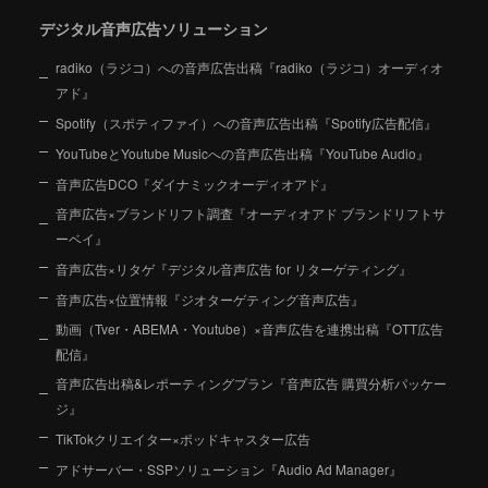
デジタル音声広告ソリューション
radiko（ラジコ）への音声広告出稿『radiko（ラジコ）オーディオ
アド』
Spotify（スポティファイ）への音声広告出稿『Spotify広告配信』
YouTubeとYoutube Musicへの音声広告出稿『YouTube Audio』
音声広告DCO『ダイナミックオーディオアド』
音声広告×ブランドリフト調査『オーディオアド ブランドリフトサ
ーベイ』
音声広告×リタゲ『デジタル音声広告 for リターゲティング』
音声広告×位置情報『ジオターゲティング音声広告』
動画（Tver・ABEMA・Youtube）×音声広告を連携出稿『OTT広告
配信』
音声広告出稿&レポーティングプラン『音声広告 購買分析パッケー
ジ』
TikTokクリエイター×ポッドキャスター広告
アドサーバー・SSPソリューション『Audio Ad Manager』