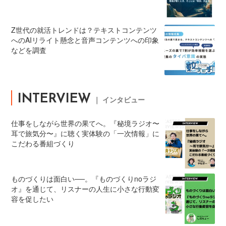
Z世代の就活トレンドは？テキストコンテンツ
へのAIリライト懸念と音声コンテンツへの印象
などを調査
INTERVIEW
｜ インタビュー
仕事をしながら世界の果てへ。『秘境ラジオ〜
耳で旅気分〜』に聴く実体験の「一次情報」に
こだわる番組づくり
ものづくりは面白い──。『ものづくりnoラジ
オ』を通じて、リスナーの人生に小さな行動変
容を促したい