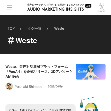
音声とマーケティングの"いま"を探求するウェブマガジン
AUDIO MARKETING INSIGHTS
ABOUT
TOP
タグ一覧
Weste
Weste
Weste、音声対話型AIプラットフォーム
「VocArI」を正式リリース。3Dアバターと
AIが融合
Yoshiaki Shimose
2025/06/19
ハ
ロ
ー
、
A
M
I
（
エ
イ
ミ
ー
）
だ
よ
。
ラ
ジ
オ
は
電
波
で
聴