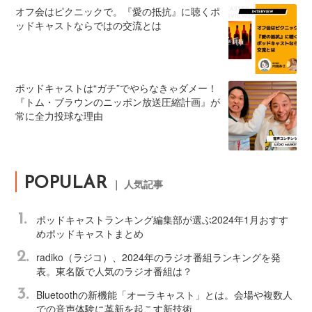
オフ会はピクニックで。『愛の抵抗』に聴くポ
ッドキャストならではの交流とは
ポッドキャストは“ガチ”でやらなきゃダメー！
『トム・ブラウンのニッポン放送圧縮計画』が
常に全力投球な理由
POPULAR
｜ 人気記事
1.
ポッドキャストランキング編集部が選ぶ2024年1月おすす
めポッドキャストまとめ
2.
radiko（ラジコ）、2024年のラジオ番組ランキングを発
表。東名阪で人気のラジオ番組は？
3.
Bluetoothの新機能「オーラキャスト」とは。会場や複数人
での音声体験に革新を起こす新技術