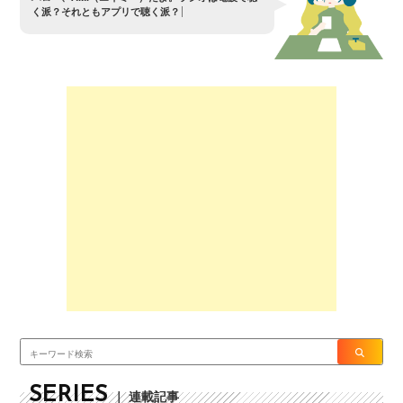
く
派
？
そ
れ
と
も
ア
プ
リ
で
聴
く
派
？
SERIES
｜ 連載記事