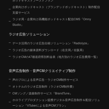
ポッドキャストブーストプラン
企業向けポッドキャスト（ブランデッドポッドキャスト）制作配信
支援サービス
ラジオ局・企業向け高機能ポッドキャスト配信CMS『Omny
Studio』
ラジオ広告ソリューション
データ活用のラジオ広告出稿ソリューション『Radiolyze』
ラジオ広告の媒体資料ダウンロード（在京局／在阪局）
ラジオCMの47都道府県別料金表（地方別のラジオ広告費用一覧）
音声広告制作・音声CMクリエイティブ制作
声のプロによる音声広告・ラジオCM制作サービス
オトナルのラジオ広告制作（ラジオCM制作費）
CMソング／楽曲制作サービス『BrandTune』
ホロライブプロダクション提携デジタル音声広告制作＆配信ソリュ
ーション
『VTuberによる音声CMプラン』