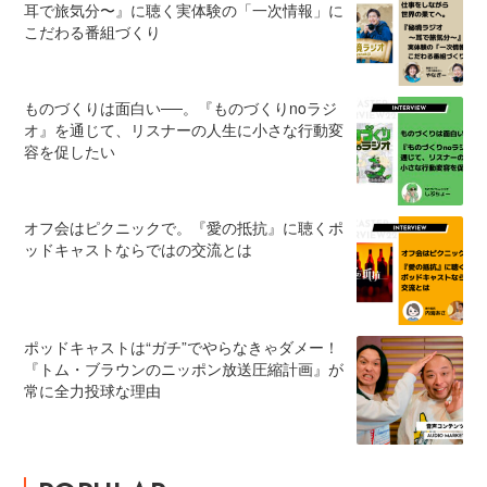
耳で旅気分〜』に聴く実体験の「一次情報」に
こだわる番組づくり
ものづくりは面白い──。『ものづくりnoラジ
オ』を通じて、リスナーの人生に小さな行動変
容を促したい
オフ会はピクニックで。『愛の抵抗』に聴くポ
ッドキャストならではの交流とは
ポッドキャストは“ガチ”でやらなきゃダメー！
『トム・ブラウンのニッポン放送圧縮計画』が
常に全力投球な理由