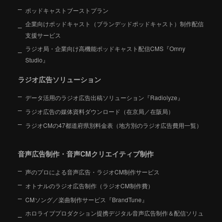
ポッドキャストブーストプラン
企業向けポッドキャスト（ブランデッドポッドキャスト）制作配信
支援サービス
ラジオ局・企業向け高機能ポッドキャスト配信CMS『Omny
Studio』
ラジオ広告ソリューション
データ活用のラジオ広告出稿ソリューション『Radiolyze』
ラジオ広告の媒体資料ダウンロード（在京局／在阪局）
ラジオCMの47都道府県別料金表（地方別のラジオ広告費用一覧）
音声広告制作・音声CMクリエイティブ制作
声のプロによる音声広告・ラジオCM制作サービス
オトナルのラジオ広告制作（ラジオCM制作費）
CMソング／楽曲制作サービス『BrandTune』
ホロライブプロダクション提携デジタル音声広告制作＆配信ソリュ