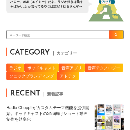
ャ
ば
か
り
.
.
と
か
言
っ
て
る
や
つ
は
誰
だ
？
ゆ
る
さ
ん
ぞ
〜
？
CATEGORY
｜ カテゴリー
ラジオ
ポッドキャスト
音声アプリ
音声テクノロジー
ソニックブランディング
アドテク
RECENT
｜ 新着記事
Radio Choppitがカスタムテーマ機能を提供開
始。ポッドキャストのSNS向けショート動画
制作を効率化