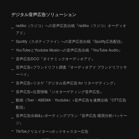
デジタル音声広告ソリューション
radiko（ラジコ）への音声広告出稿『radiko（ラジコ）オーディオ
アド』
Spotify（スポティファイ）への音声広告出稿『Spotify広告配信』
YouTubeとYoutube Musicへの音声広告出稿『YouTube Audio』
音声広告DCO『ダイナミックオーディオアド』
音声広告×ブランドリフト調査『オーディオアド ブランドリフトサ
ーベイ』
音声広告×リタゲ『デジタル音声広告 for リターゲティング』
音声広告×位置情報『ジオターゲティング音声広告』
動画（Tver・ABEMA・Youtube）×音声広告を連携出稿『OTT広告
配信』
音声広告出稿&レポーティングプラン『音声広告 購買分析パッケー
ジ』
TikTokクリエイター×ポッドキャスター広告