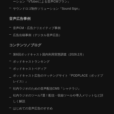
ーション
『VTuberによる音声CMプラン』
サウンドロゴ制作ソリューション『Sound Sign』
音声広告事例
音声CM・広告クリエイティブ事例
広告出稿事例（デジタル音声広告）
コンテンツ／ブログ
第6回ポッドキャスト国内利用実態調査（2026.2月）
ポッドキャストランキング
ポッドキャストペディア
ポッドキャスト広告のマッチングサイト『PODPLACE（ポッドプ
レイス）』
社内ラジオのための音声配信CMS『シャナラジ』
社内ラジオのツール7選！配信・収録ツールや導入メリットなど詳
しく解説
はじめての音声広告のすすめ