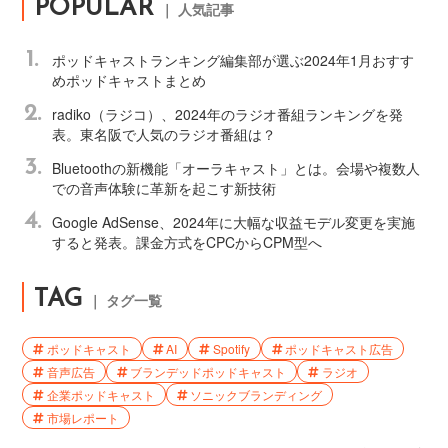
POPULAR
｜ 人気記事
1.
ポッドキャストランキング編集部が選ぶ2024年1月おすす
めポッドキャストまとめ
2.
radiko（ラジコ）、2024年のラジオ番組ランキングを発
表。東名阪で人気のラジオ番組は？
3.
Bluetoothの新機能「オーラキャスト」とは。会場や複数人
での音声体験に革新を起こす新技術
4.
Google AdSense、2024年に大幅な収益モデル変更を実施
すると発表。課金方式をCPCからCPM型へ
TAG
｜ タグ一覧
ポッドキャスト
AI
Spotify
ポッドキャスト広告
音声広告
ブランデッドポッドキャスト
ラジオ
企業ポッドキャスト
ソニックブランディング
市場レポート