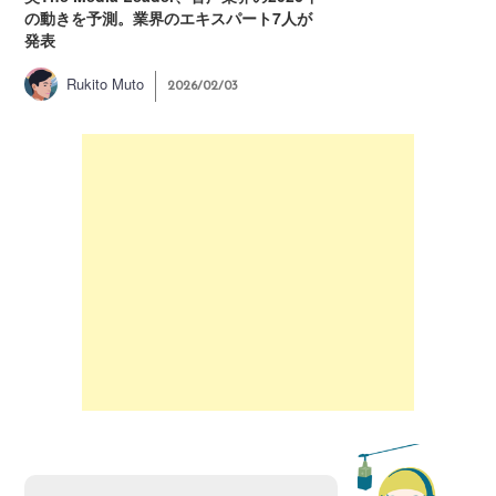
の動きを予測。業界のエキスパート7人が
発表
Rukito Muto
2026/02/03
ハ
ロ
ー
、
A
M
I
（
エ
イ
ミ
ー
）
だ
よ
。
ラ
ジ
オ
好
き
は
陰
キ