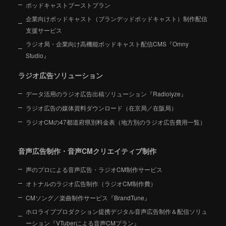
ポッドキャストブーストプラン
企業向けポッドキャスト（ブランデッドポッドキャスト）制作配信
支援サービス
ラジオ局・企業向け高機能ポッドキャスト配信CMS『Omny
Studio』
ラジオ広告ソリューション
データ活用のラジオ広告出稿ソリューション『Radiolyze』
ラジオ広告の媒体資料ダウンロード（在京局／在阪局）
ラジオCMの47都道府県別料金表（地方別のラジオ広告費用一覧）
音声広告制作・音声CMクリエイティブ制作
声のプロによる音声広告・ラジオCM制作サービス
オトナルのラジオ広告制作（ラジオCM制作費）
CMソング／楽曲制作サービス『BrandTune』
ホロライブプロダクション提携デジタル音声広告制作＆配信ソリュ
ーション
『VTuberによる音声CMプラン』