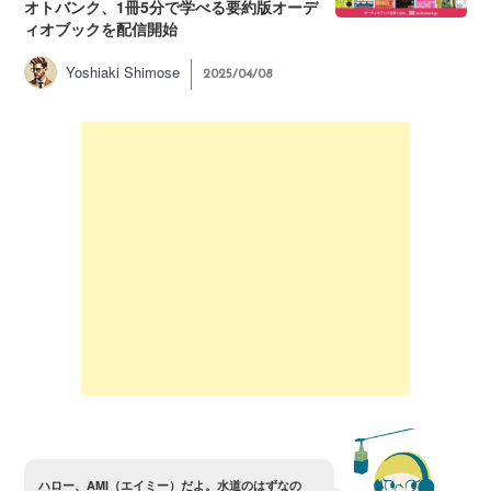
オトバンク、1冊5分で学べる要約版オーデ
ィオブックを配信開始
Yoshiaki Shimose
2025/04/08
ハ
ロ
ー
、
A
M
I
（
エ
イ
ミ
ー
）
だ
よ
。
水
道
の
は
ず
な
の