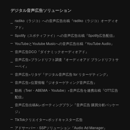
デジタル音声広告ソリューション
radiko（ラジコ）への音声広告出稿『radiko（ラジコ）オーディオ
アド』
Spotify（スポティファイ）への音声広告出稿『Spotify広告配信』
YouTubeとYoutube Musicへの音声広告出稿『YouTube Audio』
音声広告DCO『ダイナミックオーディオアド』
音声広告×ブランドリフト調査『オーディオアド ブランドリフトサ
ーベイ』
音声広告×リタゲ『デジタル音声広告 for リターゲティング』
音声広告×位置情報『ジオターゲティング音声広告』
動画（Tver・ABEMA・Youtube）×音声広告を連携出稿『OTT広告
配信』
音声広告出稿&レポーティングプラン『音声広告 購買分析パッケー
ジ』
TikTokクリエイター×ポッドキャスター広告
アドサーバー・SSPソリューション『Audio Ad Manager』