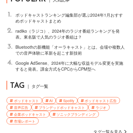
｜ 人気記事
1.
ポッドキャストランキング編集部が選ぶ2024年1月おすす
めポッドキャストまとめ
2.
radiko（ラジコ）、2024年のラジオ番組ランキングを発
表。東名阪で人気のラジオ番組は？
3.
Bluetoothの新機能「オーラキャスト」とは。会場や複数人
での音声体験に革新を起こす新技術
4.
Google AdSense、2024年に大幅な収益モデル変更を実施
すると発表。課金方式をCPCからCPM型へ
TAG
｜ タグ一覧
ポッドキャスト
AI
Spotify
ポッドキャスト広告
音声広告
ブランデッドポッドキャスト
ラジオ
企業ポッドキャスト
ソニックブランディング
市場レポート
タグ一覧を見る