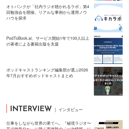
オトバンクが「社内ラジオ聴かれるラボ」第4
回勉強会を開催。リアルな事例から運用ノウ
ハウを探求
PodToBook.ai、サービス開始1年で100人以上
の著者による書籍出版を支援
ポッドキャストランキング編集部が選ぶ2026
年7月おすすめポッドキャストまとめ
INTERVIEW
｜ インタビュー
仕事をしながら世界の果てへ。『秘境ラジオ〜
耳で旅気分〜』に聴く実体験の「一次情報」に