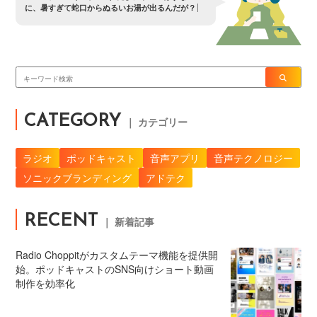
に
、
暑
す
ぎ
て
蛇
口
か
ら
ぬ
る
い
お
湯
が
出
る
ん
だ
が
？
CATEGORY
｜ カテゴリー
ラジオ
ポッドキャスト
音声アプリ
音声テクノロジー
ソニックブランディング
アドテク
RECENT
｜ 新着記事
Radio Choppitがカスタムテーマ機能を提供開
始。ポッドキャストのSNS向けショート動画
制作を効率化