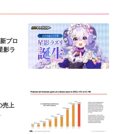
が新プロ
星影ラ
の売上
へ