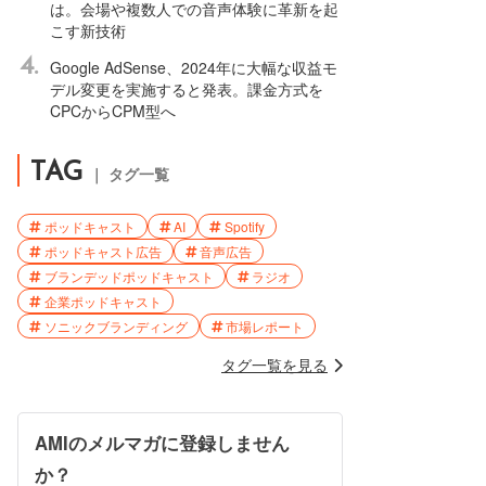
は。会場や複数人での音声体験に革新を起
こす新技術
4.
Google AdSense、2024年に大幅な収益モ
デル変更を実施すると発表。課金方式を
CPCからCPM型へ
TAG
｜ タグ一覧
ポッドキャスト
AI
Spotify
ポッドキャスト広告
音声広告
ブランデッドポッドキャスト
ラジオ
企業ポッドキャスト
ソニックブランディング
市場レポート
タグ一覧を見る
AMIのメルマガに登録しません
か？