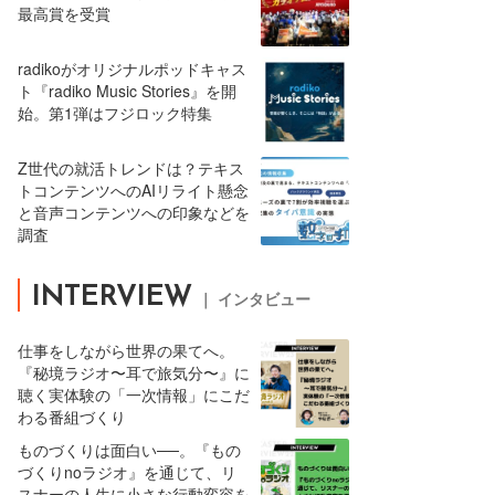
最高賞を受賞
radikoがオリジナルポッドキャス
ト『radiko Music Stories』を開
始。第1弾はフジロック特集
Z世代の就活トレンドは？テキス
トコンテンツへのAIリライト懸念
と音声コンテンツへの印象などを
調査
INTERVIEW
｜ インタビュー
仕事をしながら世界の果てへ。
『秘境ラジオ〜耳で旅気分〜』に
聴く実体験の「一次情報」にこだ
わる番組づくり
ものづくりは面白い──。『もの
づくりnoラジオ』を通じて、リ
スナーの人生に小さな行動変容を