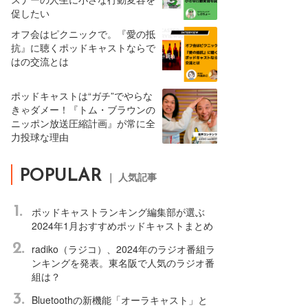
促したい
オフ会はピクニックで。『愛の抵
抗』に聴くポッドキャストならで
はの交流とは
ポッドキャストは“ガチ”でやらな
きゃダメー！『トム・ブラウンの
ニッポン放送圧縮計画』が常に全
力投球な理由
POPULAR
｜ 人気記事
1.
ポッドキャストランキング編集部が選ぶ
2024年1月おすすめポッドキャストまとめ
2.
radiko（ラジコ）、2024年のラジオ番組ラ
ンキングを発表。東名阪で人気のラジオ番
組は？
3.
Bluetoothの新機能「オーラキャスト」と