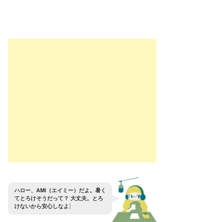
ハ
ロ
ー
、
A
M
I
（
エ
イ
ミ
ー
）
だ
よ
。
暑
く
て
と
ろ
け
そ
う
だ
っ
て
？
大
丈
夫
。
と
ろ
け
な
い
か
ら
安
心
し
な
よ