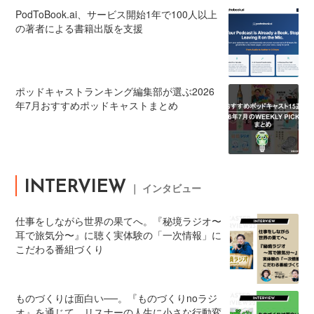
PodToBook.ai、サービス開始1年で100人以上
の著者による書籍出版を支援
ポッドキャストランキング編集部が選ぶ2026
年7月おすすめポッドキャストまとめ
INTERVIEW
｜ インタビュー
仕事をしながら世界の果てへ。『秘境ラジオ〜
耳で旅気分〜』に聴く実体験の「一次情報」に
こだわる番組づくり
ものづくりは面白い──。『ものづくりnoラジ
オ』を通じて、リスナーの人生に小さな行動変