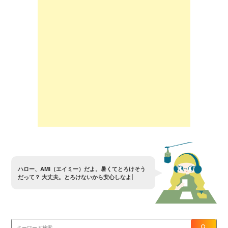
ハ
ロ
ー
、
A
M
I
（
エ
イ
ミ
ー
）
だ
よ
。
暑
く
て
と
ろ
け
そ
う
だ
っ
て
？
大
丈
夫
。
と
ろ
け
な
い
か
ら
安
心
し
な
よ