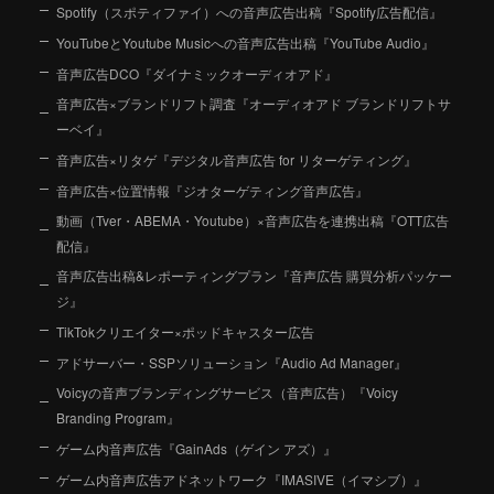
Spotify（スポティファイ）への音声広告出稿『Spotify広告配信』
YouTubeとYoutube Musicへの音声広告出稿『YouTube Audio』
音声広告DCO『ダイナミックオーディオアド』
音声広告×ブランドリフト調査『オーディオアド ブランドリフトサ
ーベイ』
音声広告×リタゲ『デジタル音声広告 for リターゲティング』
音声広告×位置情報『ジオターゲティング音声広告』
動画（Tver・ABEMA・Youtube）×音声広告を連携出稿『OTT広告
配信』
音声広告出稿&レポーティングプラン『音声広告 購買分析パッケー
ジ』
TikTokクリエイター×ポッドキャスター広告
アドサーバー・SSPソリューション『Audio Ad Manager』
Voicyの音声ブランディングサービス（音声広告）『Voicy
Branding Program』
ゲーム内音声広告『GainAds（ゲイン アズ）』
ゲーム内音声広告アドネットワーク『IMASIVE（イマシブ）』